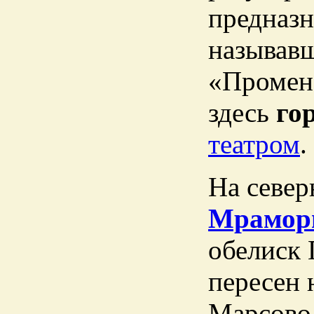
предназн
называв
«Промена
здесь
го
театром
.
На север
Мрамор
обелиск 
пересен
Марсово 