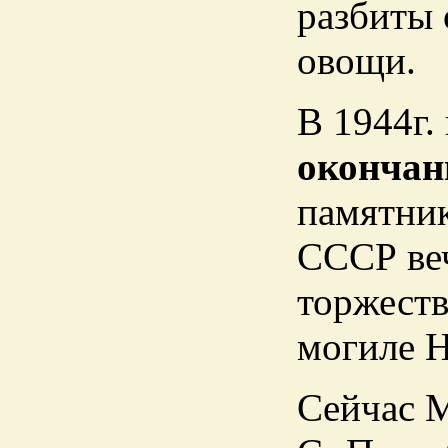
разбиты 
овощи.
В 1944г.
окончан
памятни
СССР веч
торжеств
могиле Н
Сейчас 