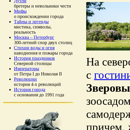
Дуэли
бретеры и невольники чести
Мифы
о происхождении города
Тайны и легенды
мистика, символы,
реальность
Москва – Петербург
300-летний спор двух столиц
Стихии воды и огня
наводнения и пожары города
На север
История праздников
Северной столицы
Императоры
с
гостин
от Петра I до Николая II
Революции
Зверовы
история 4-х революций
История города
с основания до 1991 года
зоосадом
самодерж
причем, 