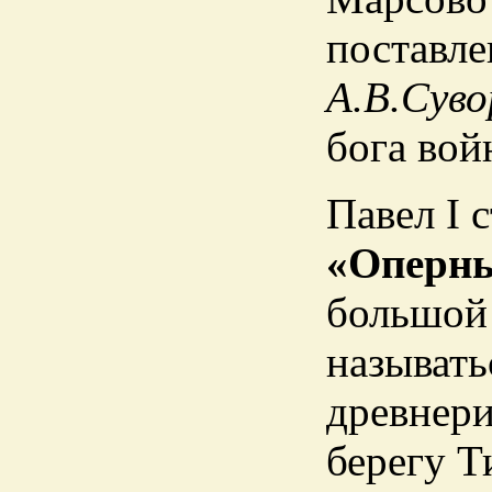
поставле
А.В.Суво
бога вой
Павел I 
«Оперн
большой 
называт
древнери
берегу Т