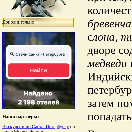
количест
бревенч
Дополнительно
с
лона, т
дворе со
медведи
Индийски
петербур
затем по
попадать
Наши партнеры:
Экскурсии по Санкт-Петербургу
на
www.My-peterburg.ru