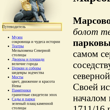
Марсово
Путеводитель
болот т
Музеи
парковы
сокровища и чудеса истории
Театры
Мельпомена Северной
самом се
столицы
Дворцы и площади
соседств
величие города
Церкви и соборы
шедевры зодчества
северной
Мосты
цвет, движение и красота
Своей ис
Невы
Памятники
гранитные свидетели эпох
началом 
Сады и парки
зеленый плащ каменной
1711/16 
столицы