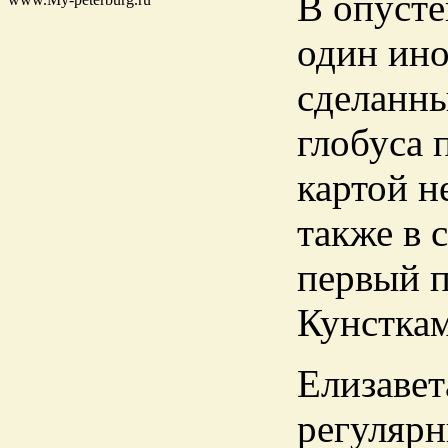
В опусте
один ин
сделанны
глобуса
картой н
также в 
первый п
Кунсткам
Елизавет
регулярн