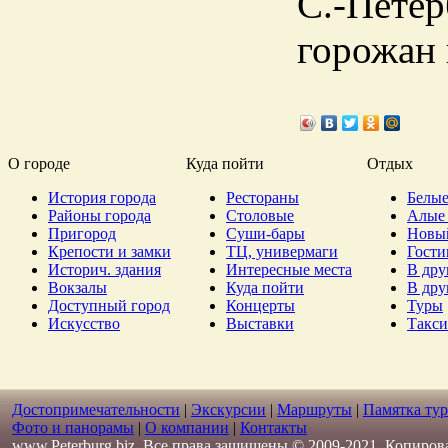
С.-Петер
горожан 
О городе
Куда пойти
Отдых
История города
Рестораны
Белые
Районы города
Столовые
Алые 
Пригород
Суши-бары
Новы
Крепости и замки
ТЦ, универмаги
Гост
Историч. здания
Интересные места
В дру
Вокзалы
Куда пойти
В дру
Доступный город
Концерты
Туры
Искусство
Выставки
Такси
Достопримечательности
|
Экскурсии
|
Маршруты
|
Памятка тур
Фото и панорамы
|
О компании
|
Контакты
www.Peterburg.biz. Все права защищены © 2009-2021. Копиров