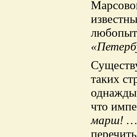
Марсовог
известны
любопыт
«Петербу
Существу
таких ст
однажды
что импе
марш! …
перечить