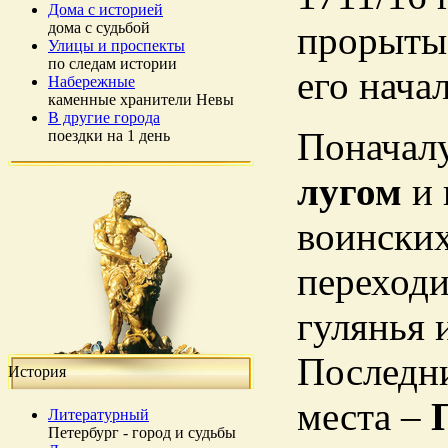
Дома с историей
дома с судьбой
прорыт
Улицы и проспекты
по следам истории
его нача
Набережные
каменные хранители Невы
В другие города
Поначал
поездки на 1 день
лугом
и 
воинских
переход
гулянья 
Последни
История
места –
Литературный
Петербург - город и судьбы