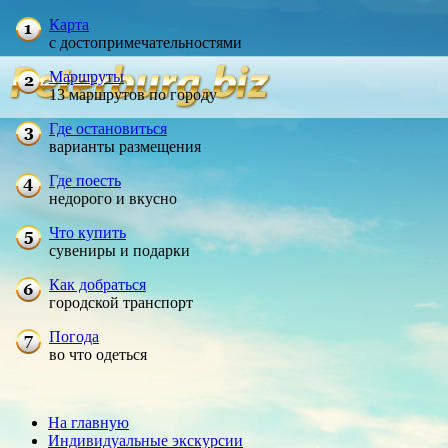
Карта
с достопримечательностями
Маршруты
13 маршрутов по городу
Где остановиться
варианты размещения
Где поесть
недорого и вкусно
Что купить
сувениры и подарки
Как добраться
городской транспорт
Погода
во что одеться
На главную
Индивидуальные экскурсии