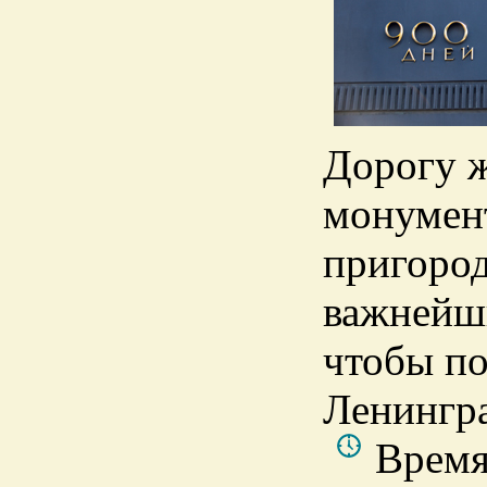
Дорогу ж
монумент
пригоро
важнейши
чтобы по
Ленингра
Время