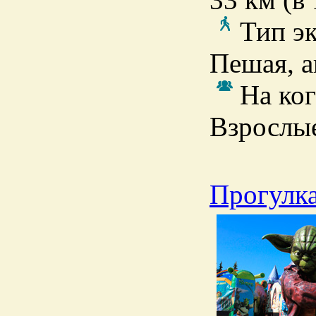
Тип э
Пешая, а
На ког
Взрослые
Прогулка