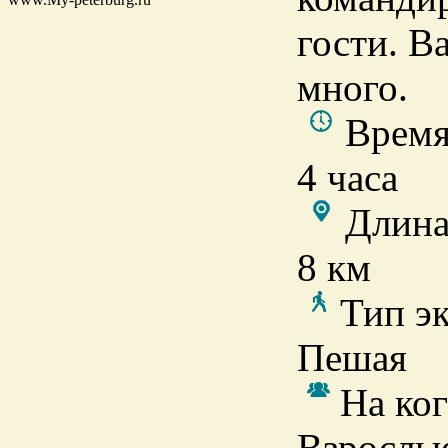
гости. В
много.
Время
4 часа
Длина
8 км
Тип э
Пешая
На ког
Взрослые