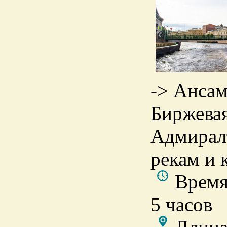
-> Ансам
Биржевая
Адмиралт
рекам и 
Время
5 часов