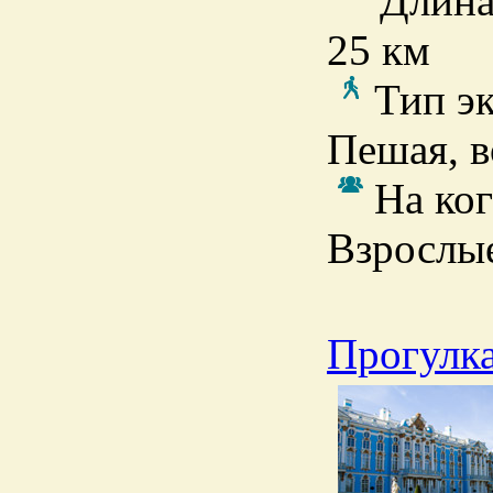
Длина
25 км
Тип э
Пешая, в
На ког
Взрослые
Прогулка