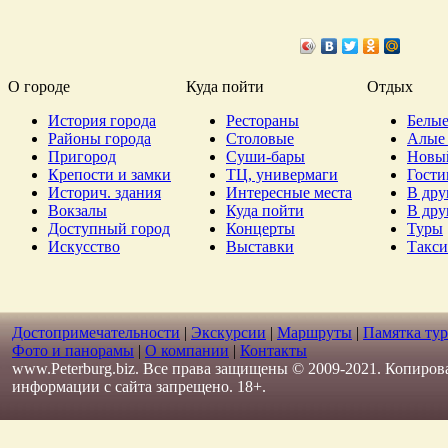
О городе
Куда пойти
Отдых
История города
Рестораны
Белые
Районы города
Столовые
Алые 
Пригород
Суши-бары
Новы
Крепости и замки
ТЦ, универмаги
Гост
Историч. здания
Интересные места
В дру
Вокзалы
Куда пойти
В дру
Доступный город
Концерты
Туры
Искусство
Выставки
Такси
Достопримечательности
|
Экскурсии
|
Маршруты
|
Памятка тур
Фото и панорамы
|
О компании
|
Контакты
www.Peterburg.biz. Все права защищены © 2009-2021. Копиров
информации с сайта запрещено. 18+.