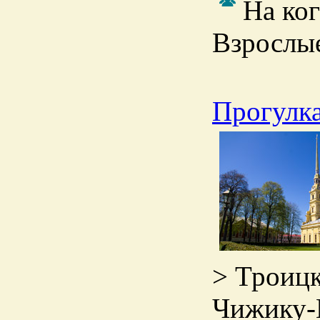
На ког
Взрослые
Прогулка
> Троицк
Чижику-