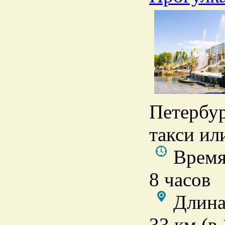
Петербур
такси ил
Время
8 часов
Длина
33 км (в 