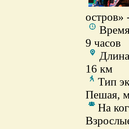
остров» 
Время
9 часов
Длина
16 км
Тип э
Пешая, 
На ког
Взрослые