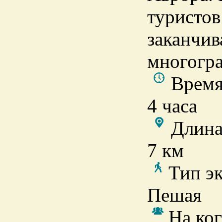
туристов
заканчив
многогра
Время
4 часа
Длина
7 км
Тип э
Пешая
На ког