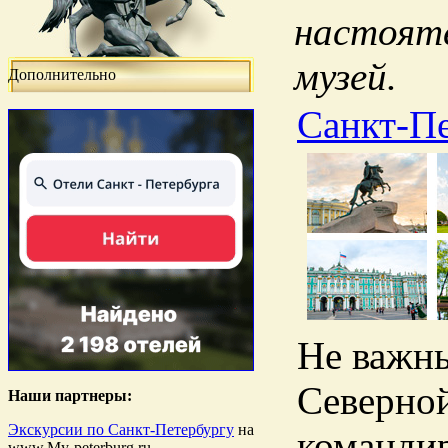
настояте
музей.
Дополнительно
Санкт-Пе
Не важны
Северной
Наши партнеры:
Экскурсии по Санкт-Петербургу
на
командир
www.My-peterburg.ru