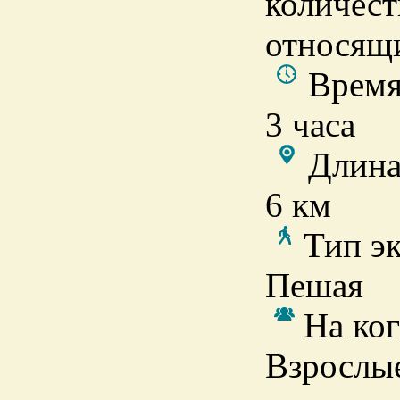
количест
относящи
Время
3 часа
Длина
6 км
Тип э
Пешая
На ког
Взрослы