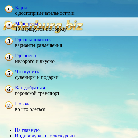
Карта
с достопримечательностями
Маршруты
13 маршрутов по городу
Где остановиться
варианты размещения
Где поесть
недорого и вкусно
Что купить
сувениры и подарки
Как добраться
городской транспорт
Погода
во что одеться
На главную
Индивидуальные экскурсии