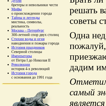
Дуэли
бретеры и невольники чести
решать в
Мифы
о происхождении города
советы с
Тайны и легенды
мистика, символы,
реальность
Москва – Петербург
Одна нед
300-летний спор двух столиц
Стихии воды и огня
пожалуй,
наводнения и пожары города
История праздников
Северной столицы
приезжаю
Императоры
от Петра I до Николая II
дадим им
Революции
история 4-х революций
История города
с основания до 1991 года
Отметим
самый зн
является