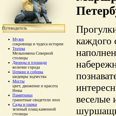
Петерб
Прогулки
Путеводитель
каждого 
Музеи
сокровища и чудеса истории
Театры
наполнен
Мельпомена Северной
столицы
набережн
Дворцы и площади
величие города
Церкви и соборы
познават
шедевры зодчества
Мосты
интересн
цвет, движение и красота
Невы
Памятники
веселые 
гранитные свидетели эпох
Сады и парки
шуршащие
зеленый плащ каменной
столицы