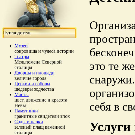
Организа
Путеводитель
простран
Музеи
бесконеч
сокровища и чудеса истории
Театры
Мельпомена Северной
это те ж
столицы
Дворцы и площади
снаружи.
величие города
Церкви и соборы
шедевры зодчества
организо
Мосты
цвет, движение и красота
себя в св
Невы
Памятники
гранитные свидетели эпох
Сады и парки
Услуги
зеленый плащ каменной
столицы