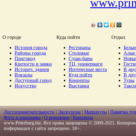
www.prim
О городе
Куда пойти
Отдых
История города
Рестораны
Белые
Районы города
Столовые
Алые 
Пригород
Суши-бары
Новы
Крепости и замки
ТЦ, универмаги
Гост
Историч. здания
Интересные места
В дру
Вокзалы
Куда пойти
В дру
Доступный город
Концерты
Туры
Искусство
Выставки
Такси
Достопримечательности
|
Экскурсии
|
Маршруты
|
Памятка тур
Фото и панорамы
|
О компании
|
Контакты
www.Peterburg.biz. Все права защищены © 2009-2021. Копиров
информации с сайта запрещено. 18+.