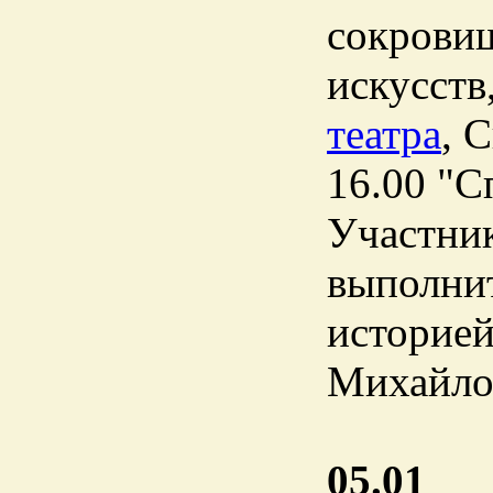
сокровищ
искусст
театра
, 
16.00 "С
Участник
выполнит
историе
Михайло
05.01