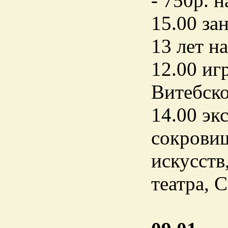
- 750р. 
15.00 за
13 лет н
12.00 иг
Витебско
14.00 эк
сокровищ
искусств
театра, 