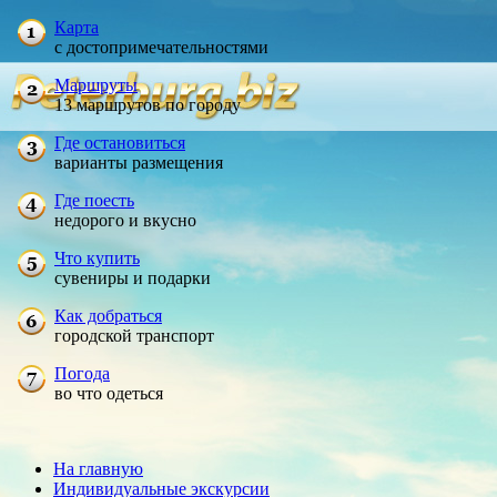
Карта
с достопримечательностями
Маршруты
13 маршрутов по городу
Где остановиться
варианты размещения
Где поесть
недорого и вкусно
Что купить
сувениры и подарки
Как добраться
городской транспорт
Погода
во что одеться
На главную
Индивидуальные экскурсии