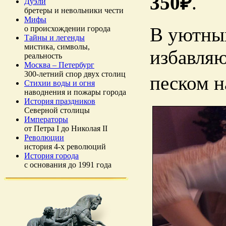
350₽
.
Дуэли
бретеры и невольники чести
Мифы
В уютных
о происхождении города
Тайны и легенды
мистика, символы,
избавляю
реальность
Москва – Петербург
300-летний спор двух столиц
песком н
Стихии воды и огня
наводнения и пожары города
История праздников
Северной столицы
Императоры
от Петра I до Николая II
Революции
история 4-х революций
История города
с основания до 1991 года