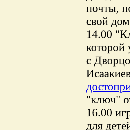
почты, п
свой дом
14.00 "Кл
которой 
с Дворц
Исаакие
достопр
"ключ" от
16.00 иг
для дете