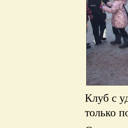
Клуб с у
только п