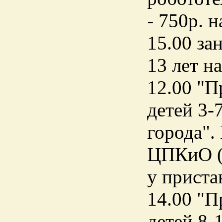
- 750р. 
15.00 за
13 лет н
12.00 "П
детей 3-
города".
ЦПКиО (в
у приста
14.00 "П
детей 8-