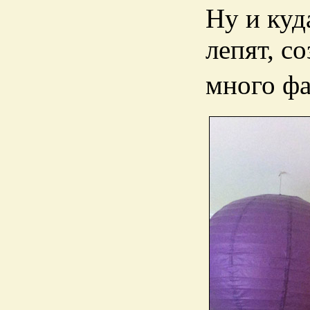
Ну и куд
лепят, с
много ф