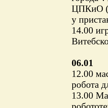
ЦПКиО (в
у приста
14.00 иг
Витебско
06.01
12.00 ма
робота д
13.00 Ма
робототе