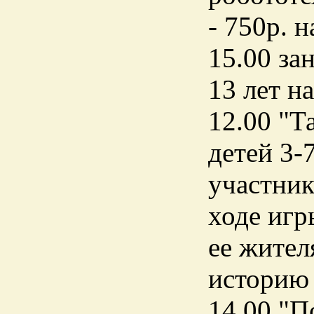
- 750р. 
15.00 за
13 лет н
12.00 "Т
детей 3-
участник
ходе игр
ее жител
историю 
14.00 "П