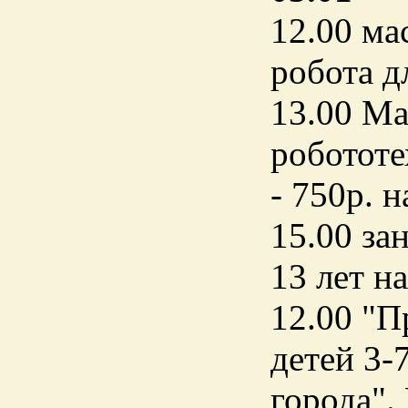
12.00 ма
робота д
13.00 Ма
робототе
- 750р. 
15.00 за
13 лет н
12.00 "П
детей 3-
города".