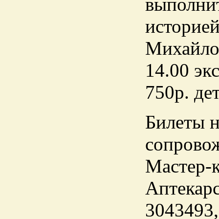
выполнит
историе
Михайло
14.00 эк
750р. дет
Билеты н
сопровож
Мастер-к
Аптекарс
3043493,