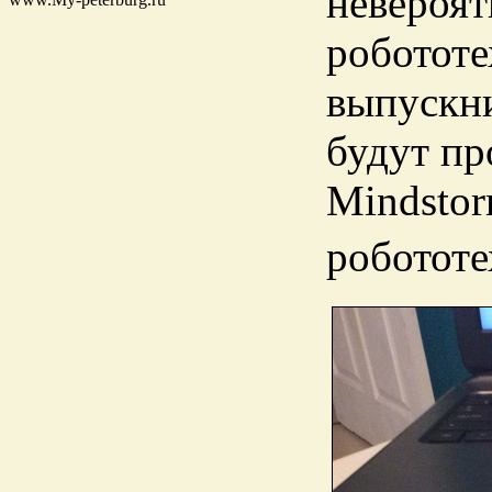
невероят
робототе
выпускни
будут пр
Mindstor
робототе