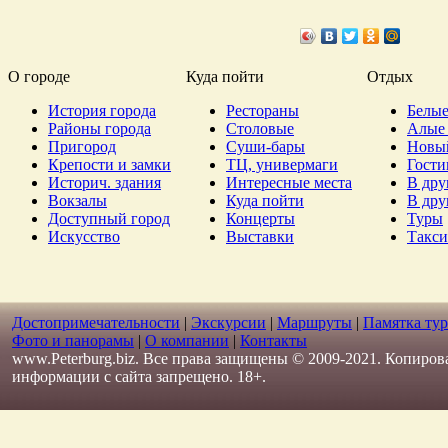
О городе
Куда пойти
Отдых
История города
Рестораны
Белые
Районы города
Столовые
Алые 
Пригород
Суши-бары
Новы
Крепости и замки
ТЦ, универмаги
Гост
Историч. здания
Интересные места
В дру
Вокзалы
Куда пойти
В дру
Доступный город
Концерты
Туры
Искусство
Выставки
Такси
Достопримечательности
|
Экскурсии
|
Маршруты
|
Памятка тур
Фото и панорамы
|
О компании
|
Контакты
www.Peterburg.biz. Все права защищены © 2009-2021. Копиров
информации с сайта запрещено. 18+.