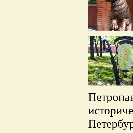
Петропав
историч
Петербур