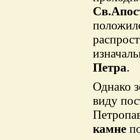
Св.Апос
положило
распрост
изначал
Петра
.
Однако з
виду пос
Петропав
камне
п