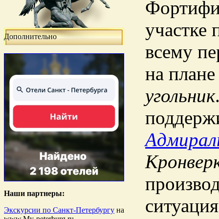
Фортифи
участке 
Дополнительно
всему пе
на плане
угольник
поддерж
Адмирал
Кронвер
производ
Наши партнеры:
ситуация
Экскурсии по Санкт-Петербургу
на
www.My-peterburg.ru