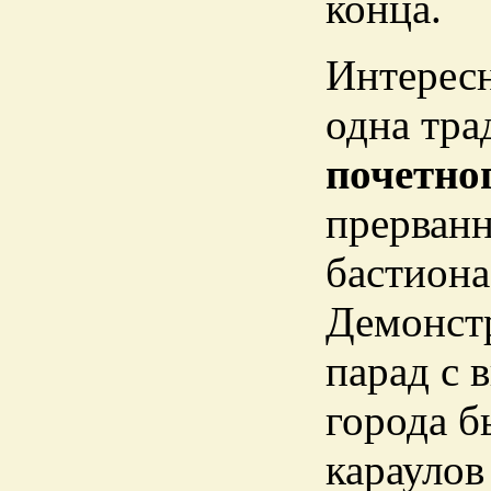
конца.
Интересн
одна тра
почетно
прерванн
бастиона
Демонстр
парад с 
города б
караулов