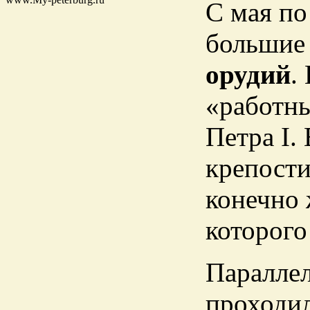
С мая по
больши
орудий
.
«работны
Петра I.
крепост
конечно
которого
Параллел
проходи