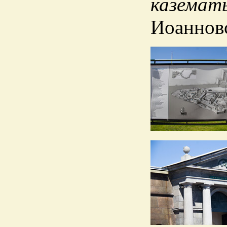
каземат
Иоанновс