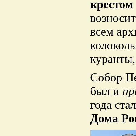
крестом
возносит
всем арх
колоколь
куранты,
Собор Пе
был и
пр
года ста
Дома Р