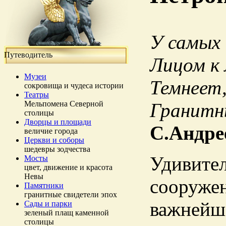
У самых
Путеводитель
Лицом к 
Музеи
Темнеет,
сокровища и чудеса истории
Театры
Мельпомена Северной
Гранитны
столицы
Дворцы и площади
С.Андре
величие города
Церкви и соборы
шедевры зодчества
Удивител
Мосты
цвет, движение и красота
Невы
сооружен
Памятники
гранитные свидетели эпох
важнейш
Сады и парки
зеленый плащ каменной
столицы