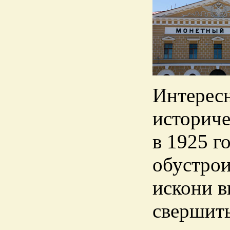
Интересн
историче
в 1925 г
обустрои
искони в
свершит