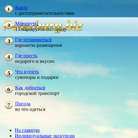
Карта
с достопримечательностями
Маршруты
13 маршрутов по городу
Где остановиться
варианты размещения
Где поесть
недорого и вкусно
Что купить
сувениры и подарки
Как добраться
городской транспорт
Погода
во что одеться
На главную
Индивидуальные экскурсии