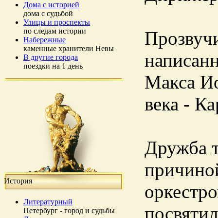
Дома с историей
дома с судьбой
Улицы и проспекты
по следам истории
Прозвучи
Набережные
каменные хранители Невы
написанн
В другие города
поездки на 1 день
Макса Ио
века - К
Дружба 
причиной
История
оркестр
Литературный
посвятил
Петербург - город и судьбы