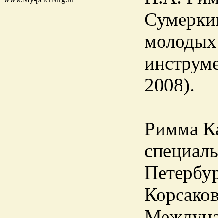
Сумеркин
молодых
инструме
2008).
Римма Ка
специал
Петербур
Корсаков
Междунар