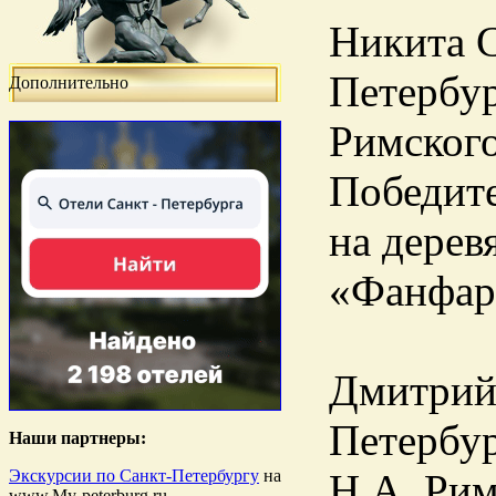
Никита С
Петербур
Дополнительно
Римского
Победит
на дерев
«Фанфары
Дмитрий 
Петербур
Наши партнеры:
Экскурсии по Санкт-Петербургу
на
Н.А. Рим
www.My-peterburg.ru