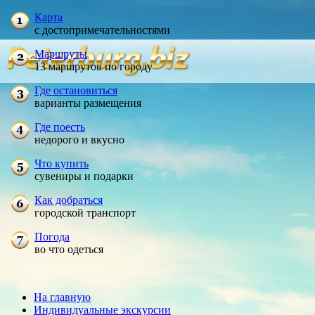
Карта
с достопримечательностями
Маршруты
13 маршрутов по городу
Где остановиться
варианты размещения
Где поесть
недорого и вкусно
Что купить
сувениры и подарки
Как добраться
городской транспорт
Погода
во что одеться
На главную
Индивидуальные экскурсии