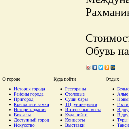
Рахманин
Стоимост
Обувь на
О городе
Куда пойти
Отдых
История города
Рестораны
Белые
Районы города
Столовые
Алые 
Пригород
Суши-бары
Новы
Крепости и замки
ТЦ, универмаги
Гост
Историч. здания
Интересные места
В дру
Вокзалы
Куда пойти
В дру
Доступный город
Концерты
Туры
Искусство
Выставки
Такси