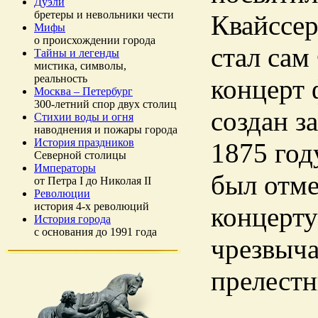
Дуэли
бретеры и невольники чести
Квайссе
Мифы
о происхождении города
стал сам
Тайны и легенды
мистика, символы,
реальность
концерт 
Москва – Петербург
300-летний спор двух столиц
создан з
Стихии воды и огня
наводнения и пожары города
История праздников
1875 год
Северной столицы
Императоры
был отме
от Петра I до Николая II
Революции
история 4-х революций
концерту
История города
с основания до 1991 года
чрезвыча
прелест