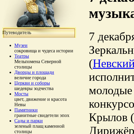
музыка
Путеводитель
7 декабря
Музеи
Зеркальн
сокровища и чудеса истории
Театры
(
Невский
Мельпомена Северной
столицы
Дворцы и площади
исполнит
величие города
Церкви и соборы
молодые
шедевры зодчества
Мосты
цвет, движение и красота
конкурсо
Невы
Памятники
Крылов (
гранитные свидетели эпох
Сады и парки
зеленый плащ каменной
Дирижёр
столицы