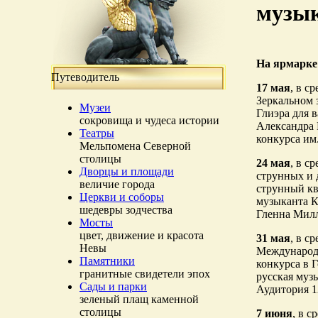
музы
На ярмарке
Путеводитель
17 мая
, в с
Зеркальном 
Музеи
Глиэра для 
сокровища и чудеса истории
Александра 
Театры
конкурса им
Мельпомена Северной
столицы
24 мая
, в с
Дворцы и площади
струнных и 
величие города
струнный кв
Церкви и соборы
музыканта К
шедевры зодчества
Гленна Милл
Мосты
цвет, движение и красота
31 мая
, в с
Невы
Международн
Памятники
конкурса в 
гранитные свидетели эпох
русская муз
Сады и парки
Аудитория 
зеленый плащ каменной
столицы
7 июня
, в 