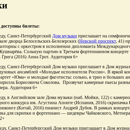
ки
 доступны билеты:
реду, Санкт-Петербургский
Дом музыки
приглашает на симфониче
зале дворца Белосельских-Белозерских (
Невский проспект
, 41) 
валторны с оркестром в исполнении дипломанта Международног
Кушнарёва. Сольную партию в Третьем фортепианном концерте
. Грига (2016) Анна Грот. Аудитория 6+
реду, Санкт-Петербургский Дом музыки приглашает в Дом журнал
духовых ансамблей «Молодые исполнители России». В яркой ко
артет «Юма» и молодые фаготисты: сольно, в трио и больших 
ирилла Борисовича Соколова. Прозвучат камерные пьесы разных
ера. Аудитория 6+
реду, в Английском зале Дома музыки (наб. Мойки, 122) с камер
ого конкурса им. Агустина Апонте (Испания, 2016) скрипачка
Гонконге (Китай, 2016) пианист Андрей Дубов. В рамках концерт
ыка для скрипки и фортепиано — шедевры Чайковского, Метнера
12+
среду, Санкт-Петербургский Дом музыки приглашает в Дом журна