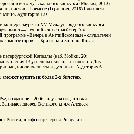
ероссийского музыкального конкурса (Москва, 2012)
 пианистов в Бремене (Германия, 2016) Елизавета
о Мийо. Аудитория 12+
ный концерт лауреата XV Международного конкурса
 фортепиано — лучший концертмейстер XV
й программе «Вечера в Английском зале» слушателей
х композиторов — Бриттена и Золтана Кодая.
не петербургской Капеллы (наб. Мойки, 20)
 выступления 13 успешных молодых солистов Дома
рипачи, виолончелисты и духовики. Аудитория 6+
может купить не более 2-х билетов.
Ф, созданное в 2006 году для подготовки
 Занимает дворец Великого князя Алексея
ст России, профессор Сергей Ролдугин.