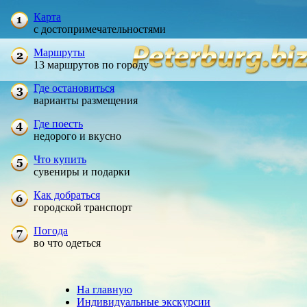
Карта
с достопримечательностями
Маршруты
13 маршрутов по городу
Где остановиться
варианты размещения
Где поесть
недорого и вкусно
Что купить
сувениры и подарки
Как добраться
городской транспорт
Погода
во что одеться
На главную
Индивидуальные экскурсии