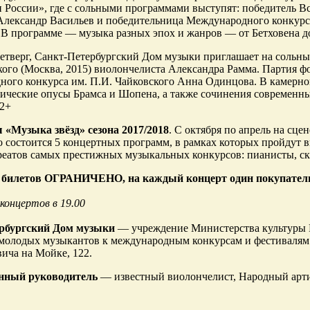
 России», где с сольными программами выступят: победитель Вс
Александр Васильев и победительница Международного конкурса
 В программе — музыка разных эпох и жанров — от Бетховена д
 четверг, Санкт-Петербургский Дом музыки приглашает на соль
кого (Москва, 2015) виолончелиста Александра Рамма. Партия
ого конкурса им. П.И. Чайковского Анна Одинцова. В камерно
ические опусы Брамса и Шопена, а также сочинения современны
12+
«Музыка звёзд» сезона 2017/2018
. С октября по апрель на сце
 состоится 5 концертных программ, в рамках которых пройдут
реатов самых престижных музыкальных конкурсов: пианисты, ск
 билетов ОГРАНИЧЕНО, на каждый концерт один покупатель с
концертов в 19.00
рбургский Дом музыки
— учреждение Министерства культуры Р
молодых музыкантов к международным конкурсам и фестивалям.
ича на Мойке, 122.
нный руководитель
— известный виолончелист, Народный арти