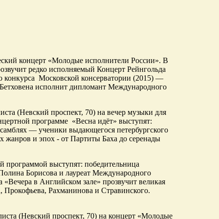
ский концерт «Молодые исполнители России». В
прозвучит редко исполняемый Концерт Рейнгольда
о конкурса Московской консерватории (2015) —
 Бетховена исполнит дипломант Международного
иста (Невский проспект, 70) на вечер музыки для
нцертной программе «Весна идёт» выступят:
ансамблях — ученики выдающегося петербургского
 жанров и эпох - от Партиты Баха до серенады
ной программой выступят: победительница
 Полина Борисова и лауреат Международного
а «Вечера в Английском зале» прозвучит великая
, Прокофьева, Рахманинова и Стравинского.
листа (Невский проспект, 70) на концерт «Молодые