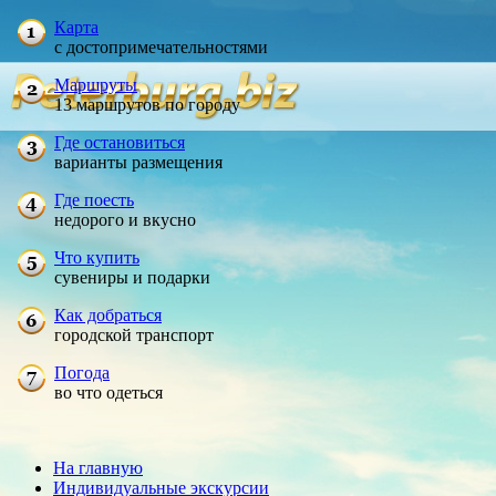
Карта
с достопримечательностями
Маршруты
13 маршрутов по городу
Где остановиться
варианты размещения
Где поесть
недорого и вкусно
Что купить
сувениры и подарки
Как добраться
городской транспорт
Погода
во что одеться
На главную
Индивидуальные экскурсии