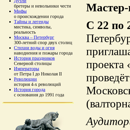
Дуэли
Мастер-
бретеры и невольники чести
Мифы
о происхождении города
С 22 по 
Тайны и легенды
мистика, символы,
реальность
Петербур
Москва – Петербург
300-летний спор двух столиц
приглаша
Стихии воды и огня
наводнения и пожары города
История праздников
проекта 
Северной столицы
Императоры
проведёт
от Петра I до Николая II
Революции
история 4-х революций
Московс
История города
с основания до 1991 года
(валторна
Аудитор