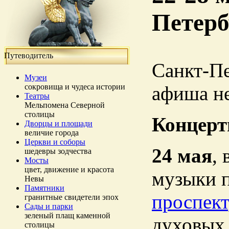
Петерб
Путеводитель
Санкт-П
Музеи
сокровища и чудеса истории
афиша не
Театры
Мельпомена Северной
столицы
Концерт
Дворцы и площади
величие города
Церкви и соборы
24 мая
,
шедевры зодчества
Мосты
цвет, движение и красота
музыки п
Невы
Памятники
проспект
гранитные свидетели эпох
Сады и парки
зеленый плащ каменной
духовых
столицы