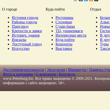
О городе
Куда пойти
Отдых
История города
Рестораны
Белые
Районы города
Столовые
Алые 
Пригород
Суши-бары
Новы
Крепости и замки
ТЦ, универмаги
Гост
Историч. здания
Интересные места
В дру
Вокзалы
Куда пойти
В дру
Доступный город
Концерты
Туры
Искусство
Выставки
Такси
Достопримечательности
|
Экскурсии
|
Маршруты
|
Памятка тур
Фото и панорамы
|
О компании
|
Контакты
www.Peterburg.biz. Все права защищены © 2009-2021. Копиров
информации с сайта запрещено. 18+.