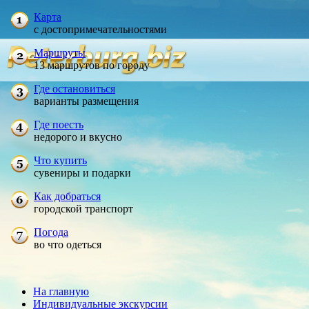
Карта
с достопримечательностями
Маршруты
13 маршрутов по городу
Где остановиться
варианты размещения
Где поесть
недорого и вкусно
Что купить
сувениры и подарки
Как добраться
городской транспорт
Погода
во что одеться
На главную
Индивидуальные экскурсии