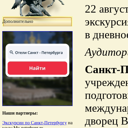
22 авгус
экскурси
Дополнительно
в дневно
Аудитор
Санкт-П
учрежден
подготов
междуна
Наши партнеры:
дворец В
Экскурсии по Санкт-Петербургу
на
www.My-peterburg.ru