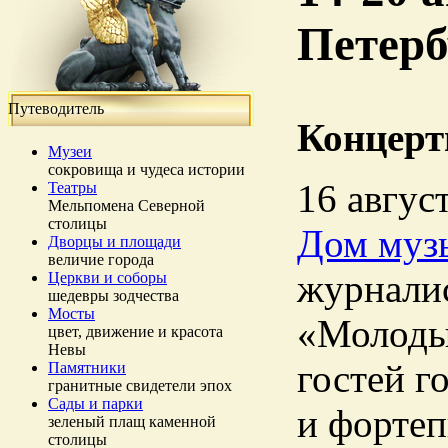
Петерб
Путеводитель
Концерт
Музеи
сокровища и чудеса истории
16 авгус
Театры
Мельпомена Северной
столицы
Дом муз
Дворцы и площади
величие города
журналис
Церкви и соборы
шедевры зодчества
Мосты
«Молоды
цвет, движение и красота
Невы
гостей г
Памятники
гранитные свидетели эпох
Сады и парки
и фортеп
зеленый плащ каменной
столицы