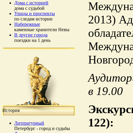
Междуна
Дома с историей
дома с судьбой
Улицы и проспекты
2013) Ад
по следам истории
Набережные
обладате
каменные хранители Невы
В другие города
поездки на 1 день
Междунар
Новгород
Аудитори
в 19.00
Экскурс
История
122):
Литературный
Петербург - город и судьбы