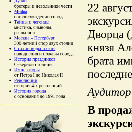
Дуэли
22 авгус
бретеры и невольники чести
Мифы
о происхождении города
экскурси
Тайны и легенды
мистика, символы,
Дворца 
реальность
Москва – Петербург
300-летний спор двух столиц
князя Ал
Стихии воды и огня
наводнения и пожары города
брата им
История праздников
Северной столицы
Императоры
последне
от Петра I до Николая II
Революции
история 4-х революций
Аудитор
История города
с основания до 1991 года
В прода
экскурс