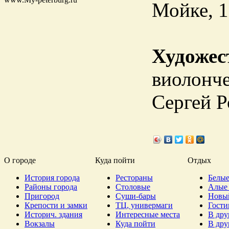
Мойке, 1
Художес
виолонче
Сергей Р
О городе
Куда пойти
Отдых
История города
Рестораны
Белые
Районы города
Столовые
Алые 
Пригород
Суши-бары
Новы
Крепости и замки
ТЦ, универмаги
Гост
Историч. здания
Интересные места
В дру
Вокзалы
Куда пойти
В дру