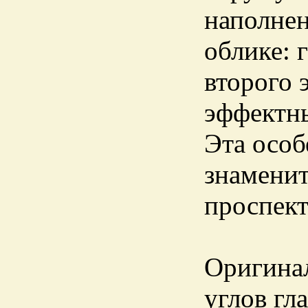
наполнен
облике: 
второго 
эффектн
Эта особ
знамени
проспект
Оригинал
углов гл