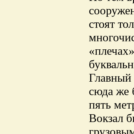
сооружен
стоят то
многочис
«плечах»
буквальн
Главный 
сюда же 
пять мет
Вокзал б
грузовы