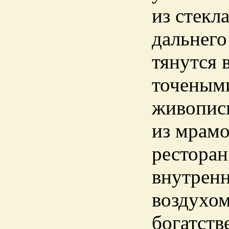
из стекл
дальнего
тянутся 
точеным
живописн
из мрамо
ресторан
внутренн
воздухом
богатств