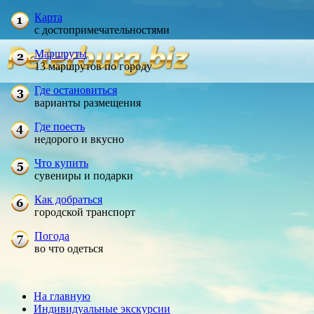
Карта
с достопримечательностями
Маршруты
13 маршрутов по городу
Где остановиться
варианты размещения
Где поесть
недорого и вкусно
Что купить
сувениры и подарки
Как добраться
городской транспорт
Погода
во что одеться
На главную
Индивидуальные экскурсии