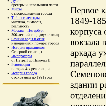
Дуэли
бретеры и невольники чести
Первое к
Мифы
о происхождении города
Тайны и легенды
1849-185
мистика, символы,
реальность
корпуса 
Москва – Петербург
300-летний спор двух столиц
Стихии воды и огня
вокзала 
наводнения и пожары города
История праздников
аркада у
Северной столицы
Императоры
от Петра I до Николая II
параллел
Революции
история 4-х революций
Семеновс
История города
с основания до 1991 года
здании р
отделени
помещен