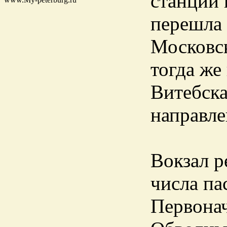
станции 
перешла 
Московс
тогда же
Витебска
направл
Вокзал р
числа па
Первонач