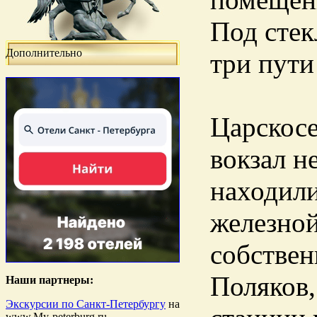
Под стек
Дополнительно
три пути
Царскосе
вокзал н
находили
железной
собствен
Поляков
Наши партнеры:
Экскурсии по Санкт-Петербургу
на
www.My-peterburg.ru