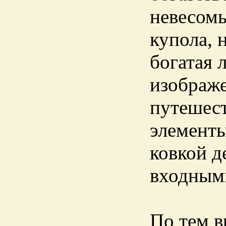
невесомы
купола, 
богатая 
изображе
путешес
элементы
ковкой д
входными
По тем в