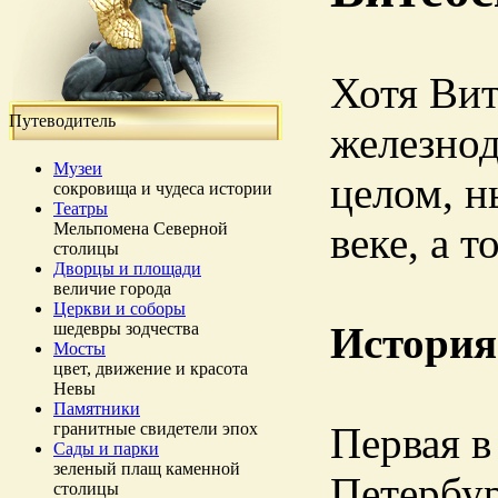
Хотя Вит
Путеводитель
железнод
Музеи
целом, н
сокровища и чудеса истории
Театры
Мельпомена Северной
веке, а т
столицы
Дворцы и площади
величие города
Церкви и соборы
шедевры зодчества
История
Мосты
цвет, движение и красота
Невы
Памятники
гранитные свидетели эпох
Первая в
Сады и парки
зеленый плащ каменной
Петербу
столицы