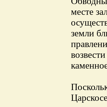
Обводный
месте за
осуществ
земли бл
правлени
возвести
каменное
Поскольк
Царскосе