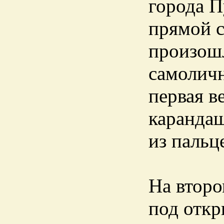
города П
прямой с
произошл
самоличн
первая в
карандаш
из пальц
На второ
под откр