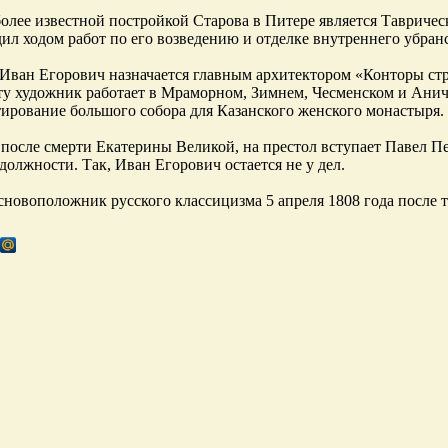
олее известной постройкой Старова в Питере является Таврическ
дил ходом работ по его возведению и отделке внутреннего убранс
 Иван Егорович назначается главным архитектором «Конторы стр
ту художник работает в Мраморном, Зимнем, Чесменском и Ани
тирование большого собора для Казанского женского монастыря.
, после смерти Екатерины Великой, на престол вступает Павел П
должности. Так, Иван Егорович остается не у дел.
сновоположник русского классицизма 5 апреля 1808 года после 