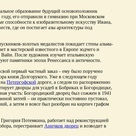
ачальное образование будущий основоположник
55 году, его отправили в гимназию при Московском
ые способности к изобразительному искусству Ивана,
еств, где он постигает азы архитектуры под
пускников-золотых медалистов покидает стены альма-
ает в мастерской известного в Европе зодчего и
 Вайи. После художник изучает итальянскую
есуют памятники эпохи Ренессанса и античности.
свой первый частный заказ – ему было поручено
рора князя Долгорукого. Уже в следующем году
 на
Петергофской
дороге, а следом по распоряжению
ирует дворцы для усадеб в Бобриках и Богородицке,
ьная участь: Богородицкий дворец был сожжен в 1941
ранной затеей – он практически постоянно пустовал,
ий, а затем и вовсе был разобран на кирпич графом
 Григория Потемкина, работает над реконструкцией
обора, перестраивает
Аничков дворец
и возводит в