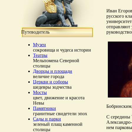
Иван Егоров
русского кл
университет
отправляют 
Путеводитель
руководство
Музеи
сокровища и чудеса истории
Театры
Мельпомена Северной
столицы
Дворцы и площади
величие города
Церкви и соборы
шедевры зодчества
Мосты
цвет, движение и красота
Невы
Бобринским
Памятники
гранитные свидетели эпох
С середины 
Сады и парки
Александро-
зеленый плащ каменной
нем парковы
столицы