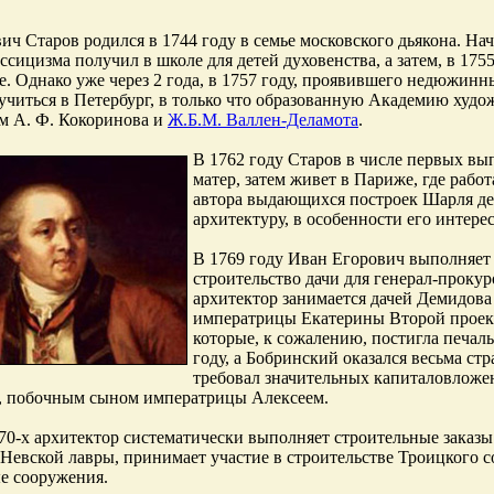
ич Старов родился в 1744 году в семье московского дьякона. Н
ассицизма получил в школе для детей духовенства, а затем, в 17
е. Однако уже через 2 года, в 1757 году, проявившего недюжинн
учиться в Петербург, в только что образованную Академию худож
м А. Ф. Кокоринова и
Ж.Б.М. Валлен-Деламота
.
В 1762 году Старов в числе первых вы
матер, затем живет в Париже, где работ
автора выдающихся построек Шарля де
архитектуру, в особенности его интер
В 1769 году Иван Егорович выполняет 
строительство дачи для генерал-проку
архитектор занимается дачей Демидова
императрицы Екатерины Второй проект
которые, к сожалению, постигла печал
году, а Бобринский оказался весьма ст
требовал значительных капиталовложен
, побочным сыном императрицы Алексеем.
70-х архитектор систематически выполняет строительные заказы
Невской лавры, принимает участие в строительстве Троицкого с
е сооружения.