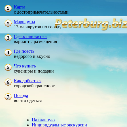
Карта
с достопримечательностями
Маршруты
13 маршрутов по городу
Где остановиться
варианты размещения
Где поесть
недорого и вкусно
Что купить
сувениры и подарки
Как добраться
городской транспорт
Погода
во что одеться
На главную
Индивидуальные экскурсии