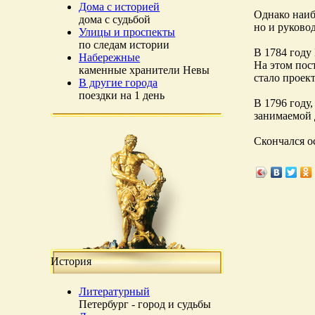
Дома с историей
Однако наиб
дома с судьбой
но и руково
Улицы и проспекты
по следам истории
В 1784 году
Набережные
На этом пос
каменные хранители Невы
стало проек
В другие города
поездки на 1 день
В 1796 году
занимаемой 
Скончался о
История
Литературный
Петербург - город и судьбы