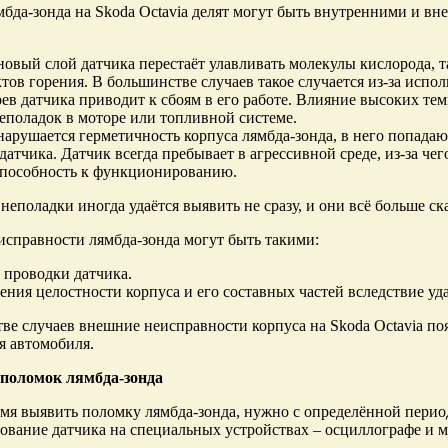
бда-зонда на Skoda Octavia делят могут быть внутренними и в
овый слой датчика перестаёт улавливать молекулы кислорода, т
тов горения. В большинстве случаев такое случается из-за испол
ев датчика приводит к сбоям в его работе. Влияние высоких те
неполадок в моторе или топливной системе.
нарушается герметичность корпуса лямбда-зонда, в него попада
датчика. Датчик всегда пребывает в агрессивной среде, из-за че
способность к функционированию.
неполадки иногда удаётся выявить не сразу, и они всё больше ск
справности лямбда-зонда могут быть такими:
проводки датчика.
ния целостности корпуса и его составных частей вследствие уда
ве случаев внешние неисправности корпуса на Skoda Octavia поя
я автомобиля.
 поломок лямбда-зонда
мя выявить поломку лямбда-зонда, нужно с определённой пери
вание датчика на специальных устройствах – осциллографе и м