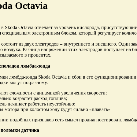
oda Octavia
 в Skoda Octavia отвечает за уровень кислорода, присутствующи
 специальным электронным блоком, который регулирует количе
 состоит из двух электродов – внутреннего и внешнего. Один зам
 воздуха. Разница напряжений этих электродов поступает на бл
казываемого в процентах.
еполадок лямбда-зонда
ки лямбда-зонда Skoda Octavia и сбои в его функционировании 
адки могут по-разному:
ают сложности с динамикой увеличения скорости;
ельно возрастёт расход топлива;
ель начинает работать неустойчиво;
ы мотора при холостом ходу будут сильно «плавать».
нии подобных признаков есть смысл продиагностировать лямбда
поломки датчика