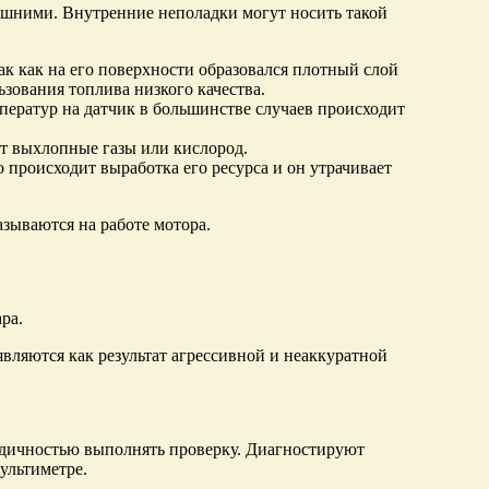
нешними. Внутренние неполадки могут носить такой
ак как на его поверхности образовался плотный слой
ьзования топлива низкого качества.
мператур на датчик в большинстве случаев происходит
ют выхлопные газы или кислород.
го происходит выработка его ресурса и он утрачивает
азываются на работе мотора.
ра.
вляются как результат агрессивной и неаккуратной
одичностью выполнять проверку. Диагностируют
ультиметре.