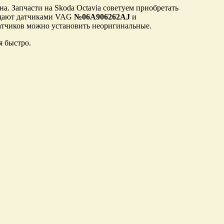
на. Запчасти на Skoda Octavia советуем приобретать
нащают датчиками VAG
№06A906262AJ
и
датчиков можно установить неоригинальные.
я быстро.