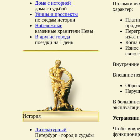
Дома с историей
Поломки лям
дома с судьбой
характер:
Улицы и проспекты
по следам истории
Платин
Набережные
продук
каменные хранители Невы
Перегр
В другие города
из-за 
поездки на 1 день
Когда 
Износ 
свою 
Внутренние 
Внешние неи
Обрыв 
Наруше
В большинст
эксплуатаци
История
Устранение
Чтобы вовре
Литературный
функциониро
Петербург - город и судьбы