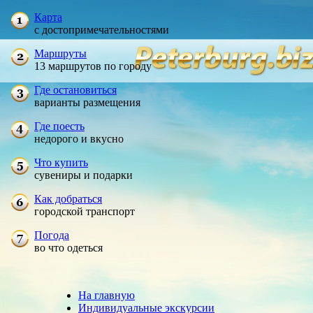
Карта
с достопримечательностями
Маршруты
13 маршрутов по городу
Где остановиться
варианты размещения
Где поесть
недорого и вкусно
Что купить
сувениры и подарки
Как добраться
городской транспорт
Погода
во что одеться
На главную
Индивидуальные экскурсии