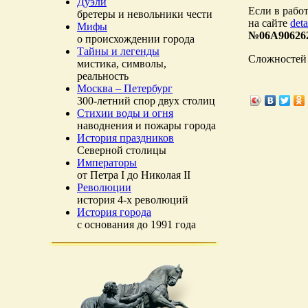
Дуэли
Если в рабо
бретеры и невольники чести
на сайте
deta
Мифы
№06A90626
о происхождении города
Тайны и легенды
Сложностей 
мистика, символы,
реальность
Москва – Петербург
300-летний спор двух столиц
Стихии воды и огня
наводнения и пожары города
История праздников
Северной столицы
Императоры
от Петра I до Николая II
Революции
история 4-х революций
История города
с основания до 1991 года