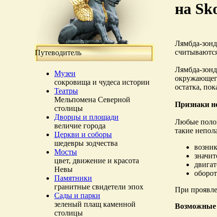
на Sk
Лямбда-зонд
считываются
Путеводитель
Лямбда-зонд
Музеи
окружающего
сокровища и чудеса истории
остатка, по
Театры
Мельпомена Северной
Признаки н
столицы
Дворцы и площади
Любые полом
величие города
такие непол
Церкви и соборы
шедевры зодчества
возник
Мосты
значит
цвет, движение и красота
двигат
Невы
оборот
Памятники
гранитные свидетели эпох
При проявле
Сады и парки
зеленый плащ каменной
Возможные 
столицы