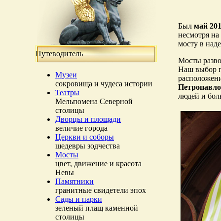
Был
май 201
несмотря на
мосту в над
Путеводитель
Мосты разво
Наш выбор 
Музеи
расположени
сокровища и чудеса истории
Петропавло
Театры
людей и бол
Мельпомена Северной
столицы
Дворцы и площади
величие города
Церкви и соборы
шедевры зодчества
Мосты
цвет, движение и красота
Невы
Памятники
гранитные свидетели эпох
Сады и парки
зеленый плащ каменной
столицы