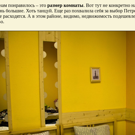
 нам понравилось – это
размер комнаты
. Вот тут не конкретно н
нь большие. Хоть танцуй. Еще раз похвалила себя за выбор Петр
не расходятся. А в этом районе, видимо, недвижимость подешевле
о.