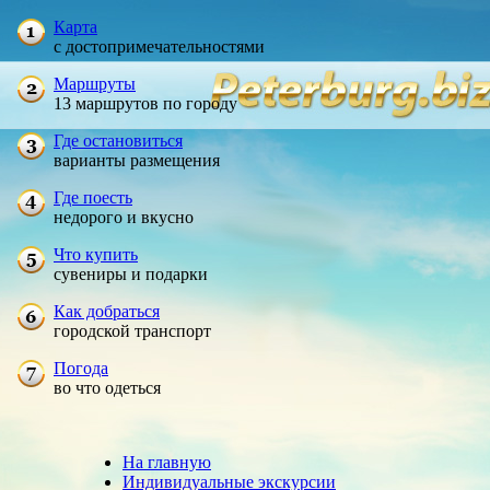
Карта
с достопримечательностями
Маршруты
13 маршрутов по городу
Где остановиться
варианты размещения
Где поесть
недорого и вкусно
Что купить
сувениры и подарки
Как добраться
городской транспорт
Погода
во что одеться
На главную
Индивидуальные экскурсии