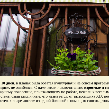
а
10 дней
, в планах была богатая культурная и не совсем програм
нципе, не ошиблись. С нами жили исключительно
взрослые и с
старшему поколению, приезжающему по работе, нежели к веселым
 стены были кирпичные, что называется, от застройщика XIX века
остелах «нарезаются» из одной большой с помощью гипсокартона,