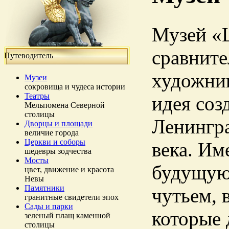
Музей «Ц
сравните
Путеводитель
художни
Музеи
сокровища и чудеса истории
Театры
идея соз
Мельпомена Северной
столицы
Ленингра
Дворцы и площади
величие города
Церкви и соборы
века. Им
шедевры зодчества
Мосты
будущую
цвет, движение и красота
Невы
Памятники
чутьем, 
гранитные свидетели эпох
Сады и парки
которые 
зеленый плащ каменной
столицы