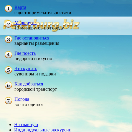
Карта
с достопримечательностями
Маршруты
13 маршрутов по городу
Где остановиться
варианты размещения
Где поесть
недорого и вкусно
Что купить
сувениры и подарки
Как добраться
городской транспорт
Погода
во что одеться
На главную
Индивидуальные экскурсии