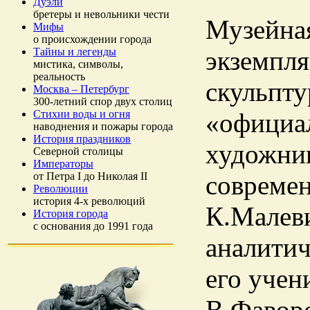
Дуэли
бретеры и невольники чести
Музейная
Мифы
о происхождении города
Тайны и легенды
экземпля
мистика, символы,
реальность
скульпту
Москва – Петербург
300-летний спор двух столиц
Стихии воды и огня
«официа
наводнения и пожары города
История праздников
художник
Северной столицы
Императоры
от Петра I до Николая II
совреме
Революции
история 4-х революций
К.Малеви
История города
с основания до 1991 года
аналитич
его учен
В.Фаворс