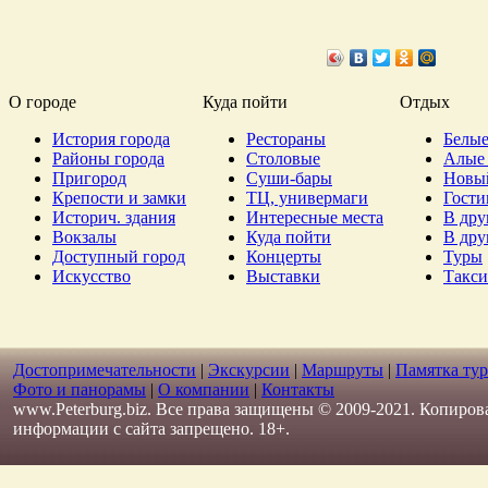
О городе
Куда пойти
Отдых
История города
Рестораны
Белые
Районы города
Столовые
Алые 
Пригород
Суши-бары
Новы
Крепости и замки
ТЦ, универмаги
Гост
Историч. здания
Интересные места
В дру
Вокзалы
Куда пойти
В дру
Доступный город
Концерты
Туры
Искусство
Выставки
Такси
Достопримечательности
|
Экскурсии
|
Маршруты
|
Памятка тур
Фото и панорамы
|
О компании
|
Контакты
www.Peterburg.biz. Все права защищены © 2009-2021. Копиров
информации с сайта запрещено. 18+.