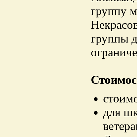
группу м
Некрасов
группы д
огранич
Стоимос
стоимо
для шк
ветера