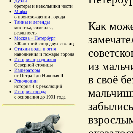
Дуэли
бретеры и невольники чести
Мифы
о происхождении города
Тайны и легенды
Как може
мистика, символы,
реальность
замечате
Москва – Петербург
300-летний спор двух столиц
Стихии воды и огня
советско
наводнения и пожары города
История праздников
из мальч
Северной столицы
Императоры
от Петра I до Николая II
в своё б
Революции
история 4-х революций
мальчишк
История города
с основания до 1991 года
забылись
взрослым
оказалос