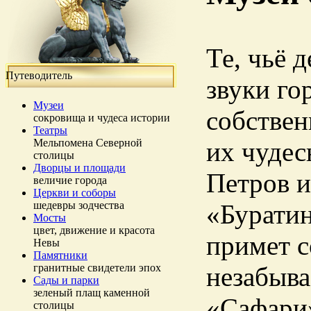
Те, чьё 
Путеводитель
звуки го
Музеи
собствен
сокровища и чудеса истории
Театры
Мельпомена Северной
их чуде
столицы
Дворцы и площади
Петров и
величие города
Церкви и соборы
шедевры зодчества
«Бурати
Мосты
цвет, движение и красота
примет с
Невы
Памятники
гранитные свидетели эпох
незабыва
Сады и парки
зеленый плащ каменной
«Сафари»
столицы