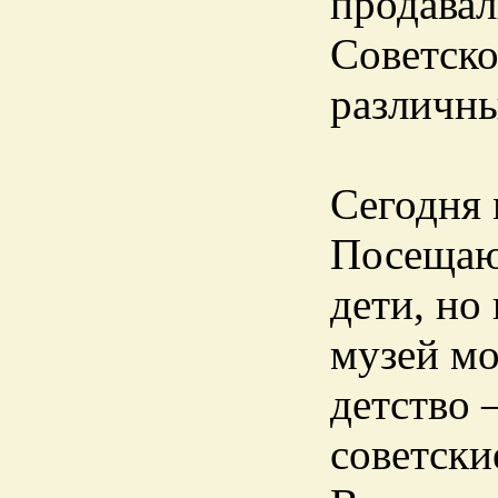
продавал
Советско
различны
Сегодня 
Посещаю
дети, но
музей мо
детство 
советски