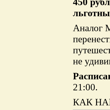
450 руб
льготны
Аналог М
перенест
путешест
не удиви
Расписа
21:00.
КАК НА