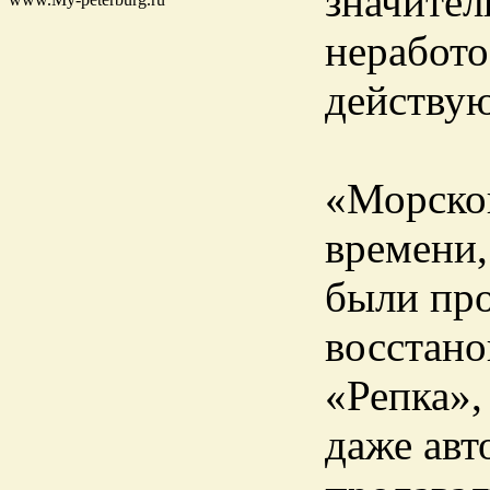
значител
неработ
действу
«Морской
времени,
были пр
восстано
«Репка»,
даже авт