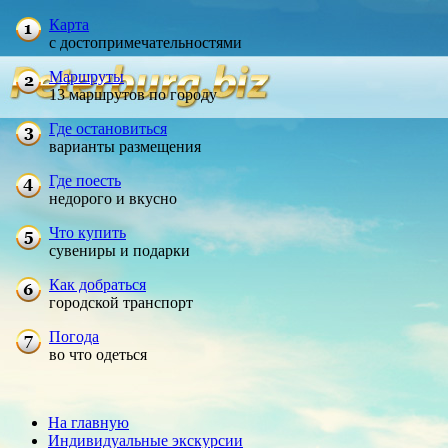
Карта
с достопримечательностями
Маршруты
13 маршрутов по городу
Где остановиться
варианты размещения
Где поесть
недорого и вкусно
Что купить
сувениры и подарки
Как добраться
городской транспорт
Погода
во что одеться
На главную
Индивидуальные экскурсии