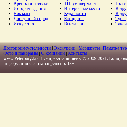
Крепости и замки
ТЦ, универмаги
Гост
Историч. здания
Интересные места
В дру
Вокзалы
Куда пойти
В дру
Доступный город
Концерты
Туры
Искусство
Выставки
Такси
Достопримечательности
|
Экскурсии
|
Маршруты
|
Памятка тур
Фото и панорамы
|
О компании
|
Контакты
www.Peterburg.biz. Все права защищены © 2009-2021. Копиров
информации с сайта запрещено. 18+.