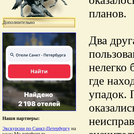
планов.
Дополнительно
Два друг
пользова
нелегко 
где нахо
упадок. 
оказалис
неисправ
Наши партнеры:
Экскурсии по Санкт-Петербургу
на
www.My-peterburg.ru