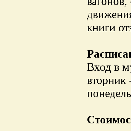
вагонов,
движения
книги от
Расписа
Вход в м
вторник 
понедель
Стоимос