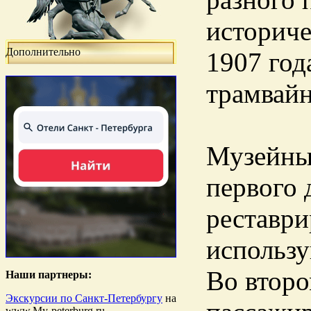
историче
Дополнительно
1907 год
трамвайн
Музейный
первого 
реставри
использу
Во второ
Наши партнеры:
Экскурсии по Санкт-Петербургу
на
www.My-peterburg.ru