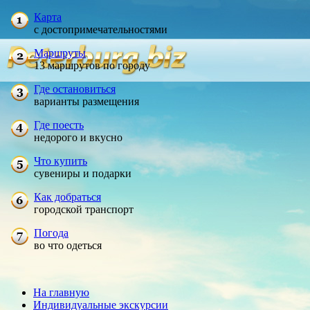
Карта
с достопримечательностями
Маршруты
13 маршрутов по городу
Где остановиться
варианты размещения
Где поесть
недорого и вкусно
Что купить
сувениры и подарки
Как добраться
городской транспорт
Погода
во что одеться
На главную
Индивидуальные экскурсии