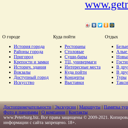
www.get
О городе
Куда пойти
Отдых
История города
Рестораны
Белые
Районы города
Столовые
Алые 
Пригород
Суши-бары
Новы
Крепости и замки
ТЦ, универмаги
Гост
Историч. здания
Интересные места
В дру
Вокзалы
Куда пойти
В дру
Доступный город
Концерты
Туры
Искусство
Выставки
Такси
Достопримечательности
|
Экскурсии
|
Маршруты
|
Памятка тур
Фото и панорамы
|
О компании
|
Контакты
www.Peterburg.biz. Все права защищены © 2009-2021. Копиров
информации с сайта запрещено. 18+.