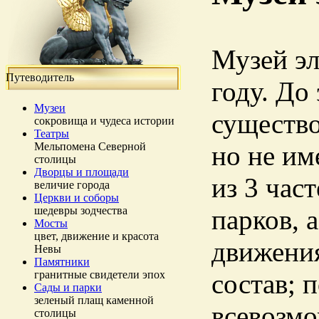
Музей эл
Путеводитель
году. До
Музеи
существо
сокровища и чудеса истории
Театры
Мельпомена Северной
но не им
столицы
Дворцы и площади
из 3 час
величие города
Церкви и соборы
шедевры зодчества
парков, 
Мосты
цвет, движение и красота
движения
Невы
Памятники
гранитные свидетели эпох
состав; 
Сады и парки
зеленый плащ каменной
всевозмо
столицы