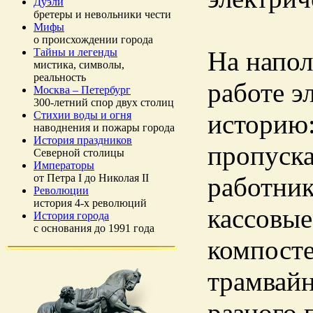
Дуэли
бретеры и невольники чести
Мифы
о происхождении города
Тайны и легенды
На напол
мистика, символы,
реальность
работе э
Москва – Петербург
300-летний спор двух столиц
Стихии воды и огня
историю:
наводнения и пожары города
История праздников
пропуска
Северной столицы
Императоры
от Петра I до Николая II
работник
Революции
история 4-х революций
кассовые
История города
с основания до 1991 года
компосте
трамвайн
разного 