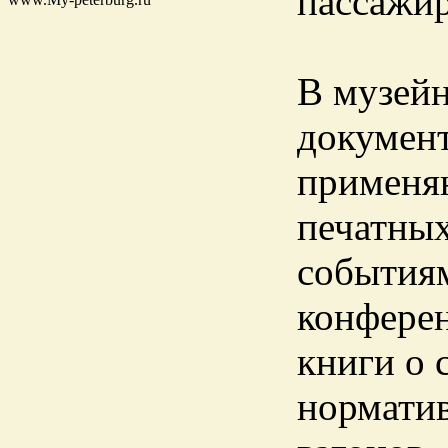
пассажи
В музей
документ
применяю
печатных
событиям
конферен
книги о 
нормати