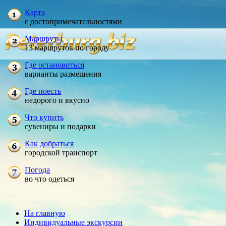
Карта
с достопримечательностями
Маршруты
13 маршрутов по городу
Где остановиться
варианты размещения
Где поесть
недорого и вкусно
Что купить
сувениры и подарки
Как добраться
городской транспорт
Погода
во что одеться
На главную
Индивидуальные экскурсии