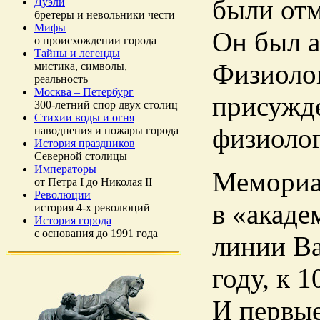
были отм
Дуэли
бретеры и невольники чести
Мифы
Он был а
о происхождении города
Тайны и легенды
Физиолог
мистика, символы,
реальность
Москва – Петербург
присужде
300-летний спор двух столиц
Стихии воды и огня
физиоло
наводнения и пожары города
История праздников
Северной столицы
Императоры
Мемориал
от Петра I до Николая II
Революции
в «акаде
история 4-х революций
История города
с основания до 1991 года
линии Ва
году, к 
И первые