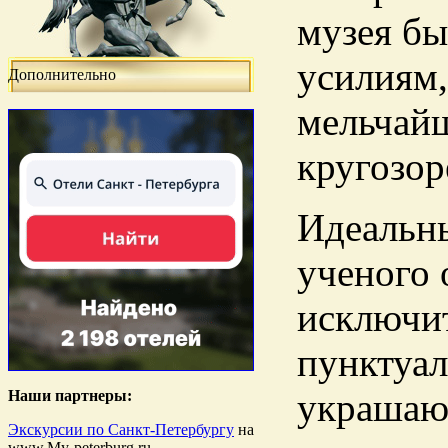
музея бы
усилиям,
Дополнительно
мельчайш
кругозор
Идеальны
ученого 
исключи
пунктуал
украшаю
Наши партнеры:
Экскурсии по Санкт-Петербургу
на
www.My-peterburg.ru