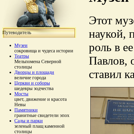
Этот муз
наукой, 
Путеводитель
роль в е
Музеи
сокровища и чудеса истории
Театры
Павлов, 
Мельпомена Северной
столицы
ставил к
Дворцы и площади
величие города
Церкви и соборы
шедевры зодчества
Мосты
цвет, движение и красота
Невы
Памятники
гранитные свидетели эпох
Сады и парки
зеленый плащ каменной
столицы