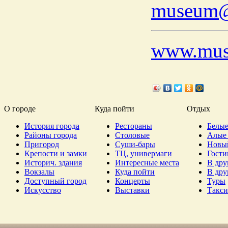
museum@
www.muse
О городе
Куда пойти
Отдых
История города
Рестораны
Белые
Районы города
Столовые
Алые 
Пригород
Суши-бары
Новы
Крепости и замки
ТЦ, универмаги
Гост
Историч. здания
Интересные места
В дру
Вокзалы
Куда пойти
В дру
Доступный город
Концерты
Туры
Искусство
Выставки
Такси