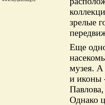
располож
коллекци
зрелые г
передви
Еще одно
насекомы
музея. А
и иконы 
Павлова,
Однако ц