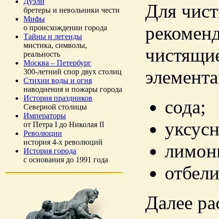
Дуэли
Для чист
бретеры и невольники чести
Мифы
рекоменд
о происхождении города
Тайны и легенды
мистика, символы,
чистящие
реальность
Москва – Петербург
элемента
300-летний спор двух столиц
Стихии воды и огня
наводнения и пожары города
История праздников
сода;
Северной столицы
Императоры
уксусн
от Петра I до Николая II
Революции
история 4-х революций
лимонн
История города
с основания до 1991 года
отбели
Далее ра