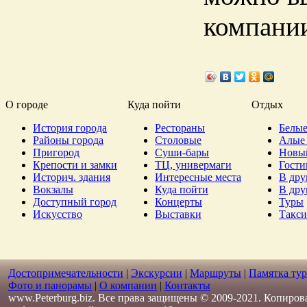
компани
О городе
Куда пойти
Отдых
История города
Рестораны
Белые
Районы города
Столовые
Алые 
Пригород
Суши-бары
Новы
Крепости и замки
ТЦ, универмаги
Гост
Историч. здания
Интересные места
В дру
Вокзалы
Куда пойти
В дру
Доступный город
Концерты
Туры
Искусство
Выставки
Такси
Достопримечательности
|
Экскурсии
|
Маршруты
|
Памятка тур
Фото и панорамы
|
О компании
|
Контакты
www.Peterburg.biz. Все права защищены © 2009-2021. Копиров