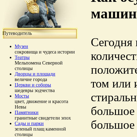
машин
Путеводитель
Сегодня 
Музеи
сокровища и чудеса истории
количест
Театры
Мельпомена Северной
положите
столицы
Дворцы и площади
величие города
том или 
Церкви и соборы
шедевры зодчества
стиральн
Мосты
цвет, движение и красота
Невы
большое 
Памятники
гранитные свидетели эпох
большое 
Сады и парки
зеленый плащ каменной
столицы