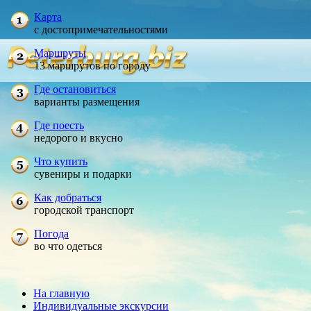
Карта
с достопримечательностями
Маршруты
13 маршрутов по городу
Где остановиться
варианты размещения
Где поесть
недорого и вкусно
Что купить
сувениры и подарки
Как добраться
городской транспорт
Погода
во что одеться
На главную
Индивидуальные экскурсии