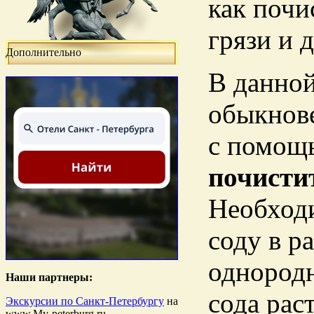
как почи
грязи и 
Дополнительно
В данно
обыкнове
с помощь
почисти
Необход
соду в р
однородн
Наши партнеры:
сода рас
Экскурсии по Санкт-Петербургу
на
www.My-peterburg.ru