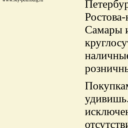
Петербур
Ростова-
Самары и
круглосу
наличные
розничны
Покупкам
удивишь.
исключен
отсутств