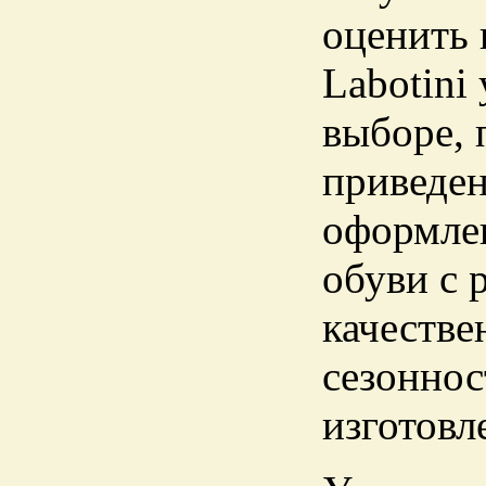
оценить 
Labotini
выборе, 
приведен
оформлен
обуви с 
качестве
сезоннос
изготовл