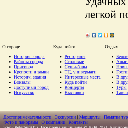
Удачных 
легкой п
О городе
Куда пойти
Отдых
История города
Рестораны
Белые
Районы города
Столовые
Алые 
Пригород
Суши-бары
Новы
Крепости и замки
ТЦ, универмаги
Гост
Историч. здания
Интересные места
В дру
Вокзалы
Куда пойти
В дру
Доступный город
Концерты
Туры
Искусство
Выставки
Такси
Достопримечательности
|
Экскурсии
|
Маршруты
|
Памятка тур
Фото и панорамы
|
О компании
|
Контакты
www.Peterburg.biz. Все права защищены © 2009-2021. Копиров