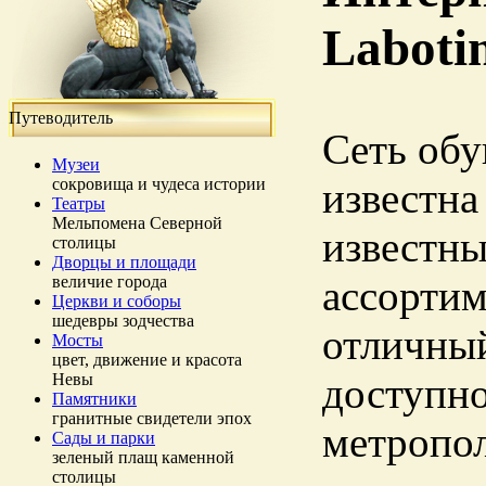
Laboti
Путеводитель
Сеть обу
Музеи
сокровища и чудеса истории
известна
Театры
Мельпомена Северной
известны
столицы
Дворцы и площади
величие города
ассортим
Церкви и соборы
шедевры зодчества
отличный
Мосты
цвет, движение и красота
Невы
доступно
Памятники
гранитные свидетели эпох
метропол
Сады и парки
зеленый плащ каменной
столицы