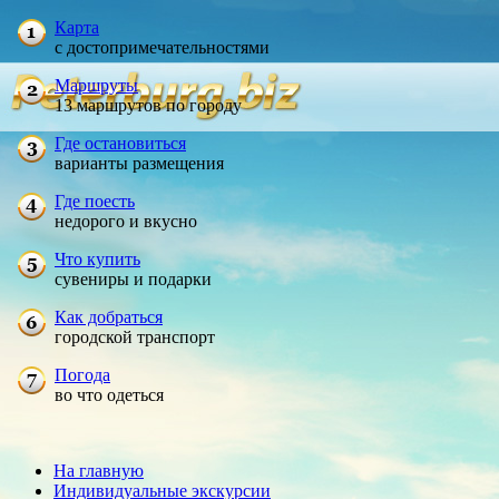
Карта
с достопримечательностями
Маршруты
13 маршрутов по городу
Где остановиться
варианты размещения
Где поесть
недорого и вкусно
Что купить
сувениры и подарки
Как добраться
городской транспорт
Погода
во что одеться
На главную
Индивидуальные экскурсии