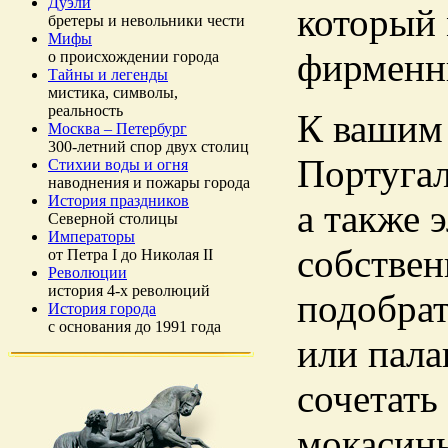
Дуэли
который
бретеры и невольники чести
Мифы
фирменн
о происхождении города
Тайны и легенды
мистика, символы,
реальность
К вашим 
Москва – Петербург
300-летний спор двух столиц
Португал
Стихии воды и огня
наводнения и пожары города
История праздников
а также 
Северной столицы
Императоры
собствен
от Петра I до Николая II
Революции
история 4-х революций
подобрат
История города
с основания до 1991 года
или пала
сочетать
мокасин