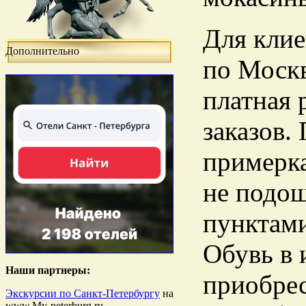
Для клие
Дополнительно
по Москв
платная 
заказов.
примерка
не подошл
пунктами
Обувь в 
Наши партнеры:
приобрес
Экскурсии по Санкт-Петербургу
на
www.My-peterburg.ru