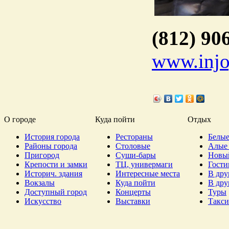
(812) 90
www.inj
О городе
Куда пойти
Отдых
История города
Рестораны
Белые
Районы города
Столовые
Алые 
Пригород
Суши-бары
Новы
Крепости и замки
ТЦ, универмаги
Гост
Историч. здания
Интересные места
В дру
Вокзалы
Куда пойти
В дру
Доступный город
Концерты
Туры
Искусство
Выставки
Такси