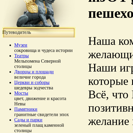
пешехо
Путеводитель
Наша ком
Музеи
сокровища и чудеса истории
желающи
Театры
Мельпомена Северной
Наши игр
столицы
Дворцы и площади
величие города
которые 
Церкви и соборы
шедевры зодчества
Всё, что
Мосты
цвет, движение и красота
Невы
позитивн
Памятники
гранитные свидетели эпох
желание 
Сады и парки
зеленый плащ каменной
столицы