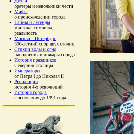
Дуэли
бретеры и невольники чести
Мифы
о происхождении города
Тайны и легенды
мистика, символы,
реальность
Москва – Петербург
300-летний спор двух столиц
Стихии воды и огня
наводнения и пожары города
История праздников
Северной столицы
Императоры
от Петра I до Николая II
Революции
история 4-х революций
История города
с основания до 1991 года