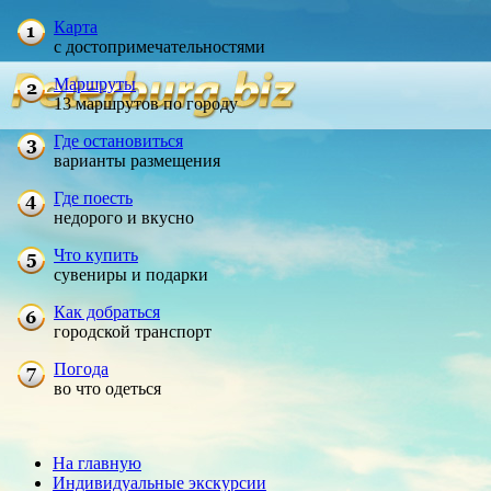
Карта
с достопримечательностями
Маршруты
13 маршрутов по городу
Где остановиться
варианты размещения
Где поесть
недорого и вкусно
Что купить
сувениры и подарки
Как добраться
городской транспорт
Погода
во что одеться
На главную
Индивидуальные экскурсии