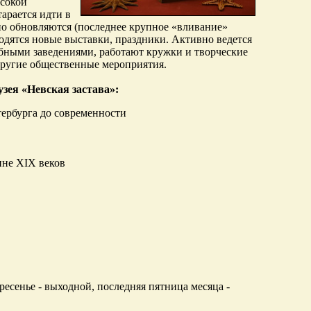
ысокой
арается идти в
но обновляются (последнее крупное «вливание»
водятся новые выставки, праздники. Активно ведется
бными заведениями, работают кружки и творческие
 другие общественные мероприятия.
зея «Невская застава»:
тербурга до современности
ине XIX веков
скресенье - выходной, последняя пятница месяца -