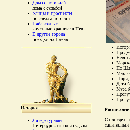
Дома с историей
дома с судьбой
Улицы и проспекты
по следам истории
Набережные
каменные хранители Невы
В другие города
поездки на 1 день
Истори
Предм
Невски
Морска
По Шли
Много
"Гори,
Дети 
Муза б
Прогул
Прогул
История
Расписание
С понедельни
Литературный
санитарный 
Петербург - город и судьбы