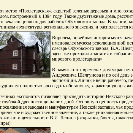
от метро «Пролетарская», скрытый зеленью деревьев и многоэ
дом, построенный в 1894 году. Такие двухэтажные дома, рассчит
о века специально для рабочих Обуховского завода. В здании, к
ятником архитектуры регионального значения, и располагается к
Впрочем, новейшая история музея начала
именовался музеем революционной ист
слесарь Обуховского завода, В.А. Шел
здесь же проходили занятия и собрани
мирового пролетариата».
В память о тех временах дом украшает 
Андреевича Шелгунова и по сей день з
экспозиции. Личные вещи рабочего, п
рудникам полностью воссоздать обстановку, характерную для ж
зейных экспонатов позволяет проследить историю Невского рай
с глубокой древности до наших дней. Основную ценность предст
 посвященная заводам и мануфактурам Невской заставы, чья про
орическое и художественное значение, а также уникальная колле
 жизни и деятельности В.И. Ленина (открытки, бюсты, плакетки
ниры).