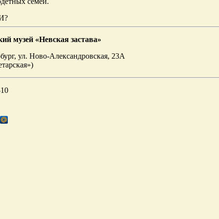
детных семей.
И?
кий музей «Невская застава»
бург, ул. Ново-Александровская, 23А
етарская»)
-10