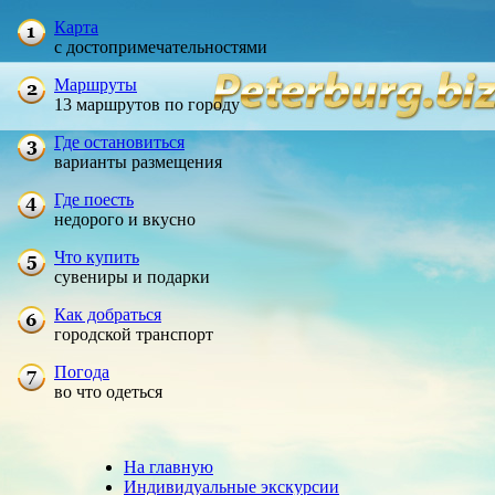
Карта
с достопримечательностями
Маршруты
13 маршрутов по городу
Где остановиться
варианты размещения
Где поесть
недорого и вкусно
Что купить
сувениры и подарки
Как добраться
городской транспорт
Погода
во что одеться
На главную
Индивидуальные экскурсии