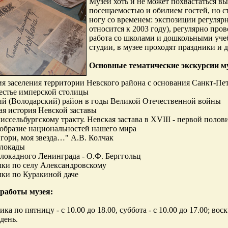
Музей хоть и не может похвастаться в
посещаемостью и обилием гостей, но ст
ногу со временем: экспозиции регуляр
относится к 2003 году), регулярно про
работа со школами и дошкольными уче
студии, в музее проходят праздники и
Основные тематические экскурсии му
я заселения территории Невского района с основания Санкт-Пе
естье имперской столицы
й (Володарский) район в годы Великой Отечественной войны
я история Невской заставы
ссельбургскому тракту. Невская застава в XVIII - первой полов
образие национальностей нашего мира
 гори, моя звезда…" А.В. Колчак
блокады
локадного Ленинграда - О.Ф. Берггольц
ки по селу Александровскому
ки по Куракиной даче
 работы музея:
ка по пятницу - с 10.00 до 18.00, суббота - с 10.00 до 17.00; во
день.