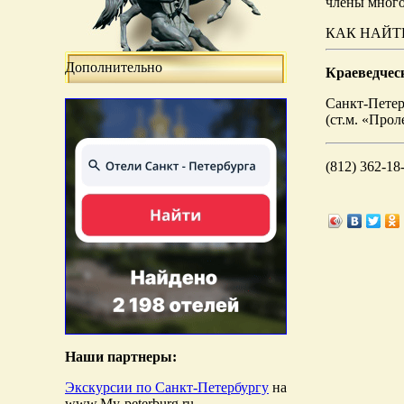
члены много
КАК НАЙТ
Дополнительно
Краеведчес
Санкт-Петер
(ст.м. «Прол
(812) 362-18
Наши партнеры:
Экскурсии по Санкт-Петербургу
на
www.My-peterburg.ru