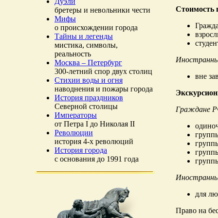
Дуэли
Стоимость 
бретеры и невольники чести
Мифы
Гражд
о происхождении города
взросл
Тайны и легенды
студен
мистика, символы,
реальность
Иностранны
Москва – Петербург
300-летний спор двух столиц
вне за
Стихии воды и огня
наводнения и пожары города
Экскурсион
История праздников
Северной столицы
Граждане Р
Императоры
от Петра I до Николая II
одиноч
Революции
группы
история 4-х революций
группы
История города
группы
с основания до 1991 года
группы
Иностранны
для лю
Право на бе