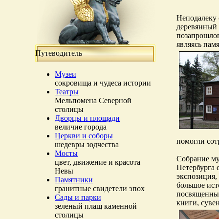
Неподалеку 
деревянный 
позапрошлог
являясь пам
Путеводитель
Музеи
сокровища и чудеса истории
Театры
Мельпомена Северной
столицы
Дворцы и площади
величие города
Церкви и соборы
помогли сот
шедевры зодчества
Мосты
Собрание му
цвет, движение и красота
Петербурга 
Невы
экспозиция,
Памятники
большое ист
гранитные свидетели эпох
посвященных
Сады и парки
книги, суве
зеленый плащ каменной
столицы