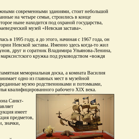
тажными современными зданиями, стоит небольшой
анные на четыре семьи, строились в конце
оторое ныне находится под охраной государства,
раеведческий музей «Невская застава».
сь в 1995 году, а до этого, начиная с 1967 года, он
ории Невской заставы. Именно здесь когда-то жил
гунов, друг и соратник Владимира Ульянова-Ленина,
я марксистского кружка под руководством «вождя
памятная мемориальная доска, а комната Василия
анимает одно из главных мест в музейной
ереданные музею родственниками и потомками,
илья квалифицированного рабочего XIX века.
она Санкт-
авляет
дукция имеет
кция предметов,
, значки,