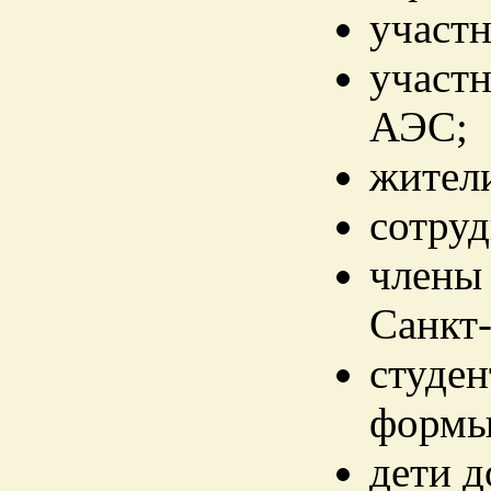
участн
участ
АЭС;
жител
сотруд
члены
Санкт-
студе
формы
дети д