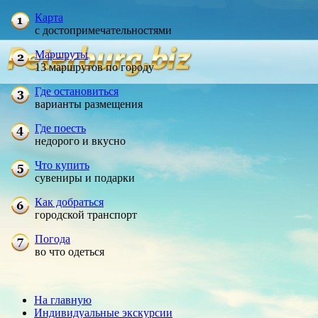
Карта
с достопримечательностями
Маршруты
13 маршрутов по городу
Где остановиться
варианты размещения
Где поесть
недорого и вкусно
Что купить
сувениры и подарки
Как добраться
городской транспорт
Погода
во что одеться
На главную
Индивидуальные экскурсии