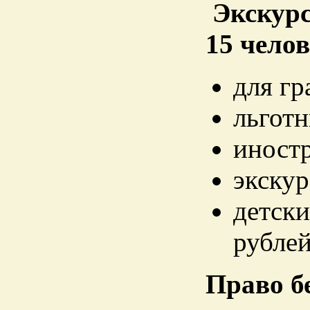
Экскурс
15 челов
для гр
льготн
иност
экску
детск
рубле
Право б