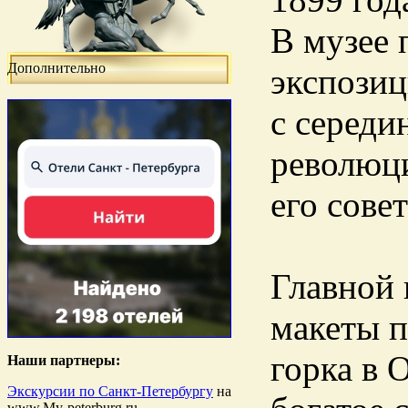
В музее 
Дополнительно
экспозиц
с середи
революци
его сове
Главной 
макеты п
горка в 
Наши партнеры:
Экскурсии по Санкт-Петербургу
на
www.My-peterburg.ru