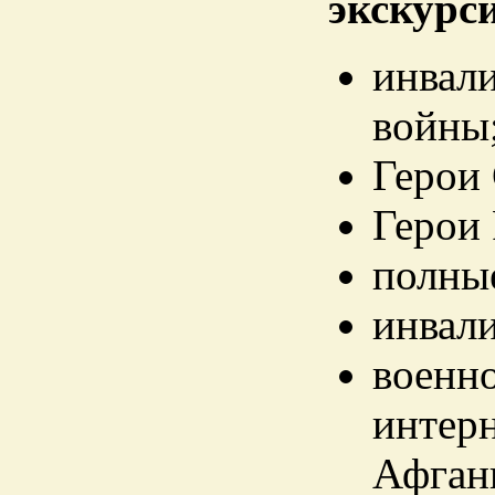
экскурс
инвал
войны
Герои 
Герои
полные
инвали
военн
интер
Афган