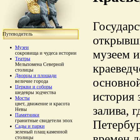
Государс
Путеводитель
открывши
Музеи
музеем и
сокровища и чудеса истории
Театры
Мельпомена Северной
краеведч
столицы
Дворцы и площади
основной
величие города
Церкви и соборы
шедевры зодчества
история 
Мосты
цвет, движение и красота
залива, 
Невы
Памятники
гранитные свидетели эпох
Петербур
Сады и парки
зеленый плащ каменной
времен д
столицы