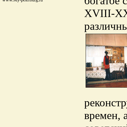
богатое 
XVIII-ХХ
различны
реконстр
времен, 