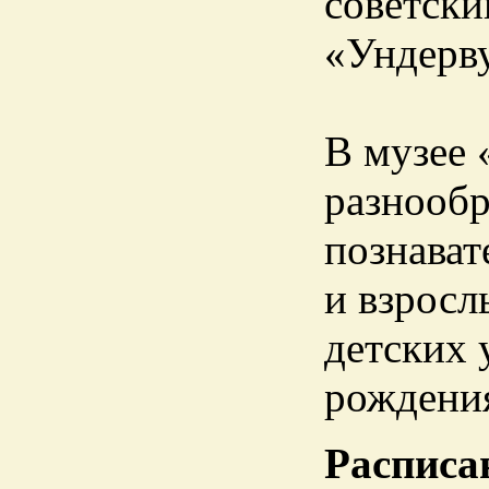
советск
«Ундерву
В музее 
разнообр
познават
и взросл
детских 
рождени
Расписа