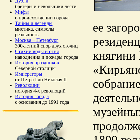
Дуэли
бретеры и невольники чести
Мифы
о происхождении города
Тайны и легенды
ее загор
мистика, символы,
реальность
резиденц
Москва – Петербург
300-летний спор двух столиц
Стихии воды и огня
княгини
наводнения и пожары города
История праздников
«Кирьяно
Северной столицы
Императоры
от Петра I до Николая II
собрание
Революции
история 4-х революций
деятельн
История города
с основания до 1991 года
музейных
продолже
1899 год