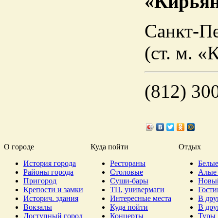
«Кирьян
Санкт-Пе
(ст. м. 
(812) 30
О городе
Куда пойти
Отдых
История города
Рестораны
Белые
Районы города
Столовые
Алые 
Пригород
Суши-бары
Новы
Крепости и замки
ТЦ, универмаги
Гост
Историч. здания
Интересные места
В дру
Вокзалы
Куда пойти
В дру
Доступный город
Концерты
Туры