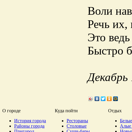
Воли нав
Речь их,
Это ведь
Быстро б
Декабрь
О городе
Куда пойти
Отдых
История города
Рестораны
Белые
Районы города
Столовые
Алые 
Пригород
Суши-бары
Новы