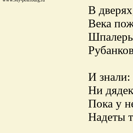
В дверях
Века пож
Шпалеры
Рубанков
И знали:
Ни дядек
Пока у н
Надеты т