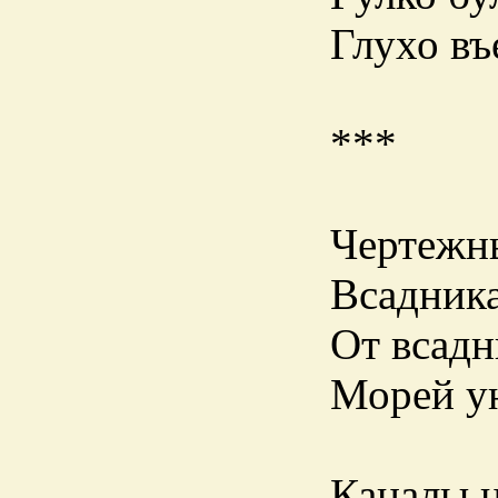
Глухо въ
***
Чертежн
Всадник
От всадн
Морей ун
Каналы 