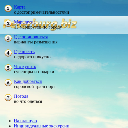
Карта
с достопримечательностями
Маршруты
13 маршрутов по городу
Где остановиться
варианты размещения
Где поесть
недорого и вкусно
Что купить
сувениры и подарки
Как добраться
городской транспорт
Погода
во что одеться
На главную
Индивидуальные экскурсии