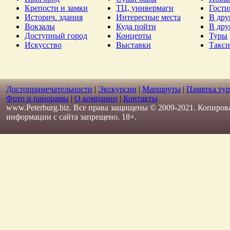
Крепости и замки
ТЦ, универмаги
Гост
Историч. здания
Интересные места
В дру
Вокзалы
Куда пойти
В дру
Доступный город
Концерты
Туры
Искусство
Выставки
Такси
Достопримечательности
|
Экскурсии
|
Маршруты
|
Памятка тур
Фото и панорамы
|
О компании
|
Контакты
www.Peterburg.biz. Все права защищены © 2009-2021. Копиров
информации с сайта запрещено. 18+.