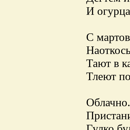
И огурца
С мартов
Наоткось
Тают в к
Тлеют по
Облачно.
Пристани
Гулко б