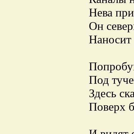
Нева при
Он севе
Наносит 
Попробуй
Под туче
Здесь ск
Поверх б
И видят 