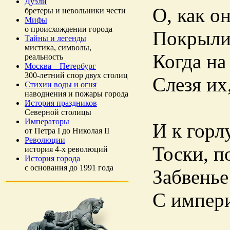
Дуэли
О, как о
бретеры и невольники чести
Мифы
о происхождении города
Покрыли
Тайны и легенды
мистика, символы,
Когда на
реальность
Москва – Петербург
300-летний спор двух столиц
Слезя их
Стихии воды и огня
наводнения и пожары города
История праздников
Северной столицы
Императоры
И к горл
от Петра I до Николая II
Революции
Тоски, п
история 4-х революций
История города
с основания до 1991 года
Забвенье
С импери