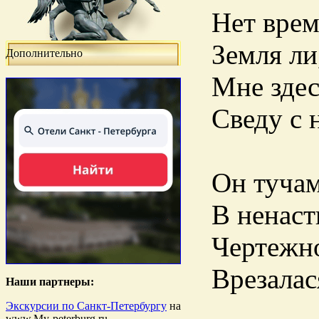
Нет врем
Земля ли
Дополнительно
Мне здес
Сведу с 
Он тучам
В ненаст
Чертежно
Bрезалас
Наши партнеры:
Экскурсии по Санкт-Петербургу
на
www.My-peterburg.ru