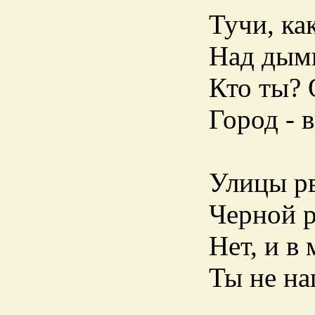
Тучи, ка
Над дымн
Кто ты? 
Город - 
Улицы рв
Черной р
Нет, и в
Ты не на