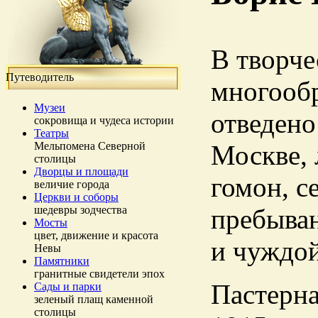
В творче
Путеводитель
многообр
Музеи
отведено
сокровища и чудеса истории
Театры
Мельпомена Северной
Москве, 
столицы
Дворцы и площади
гомон, с
величие города
Церкви и соборы
шедевры зодчества
пребыван
Мосты
цвет, движение и красота
и чуждой
Невы
Памятники
гранитные свидетели эпох
Пастерна
Сады и парки
зеленый плащ каменной
столицы