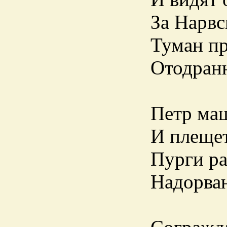
За Нарвс
Туман пр
Отодран
Петр ма
И плещет
Пурги р
Надорван