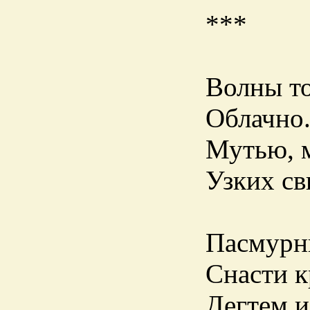
***
Волны то
Облачно.
Мутью, 
Узких св
Пасмурны
Снасти к
Дегтем и