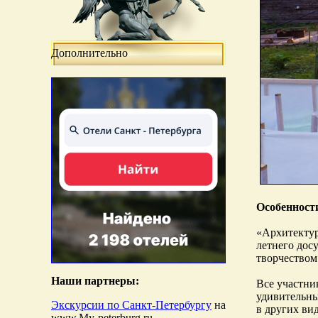
Дополнительно
Особенност
«Архитектур
летнего дос
творчеством
Наши партнеры:
Все участни
удивительны
Экскурсии по Санкт-Петербургу
на
в других ви
www.My-peterburg.ru