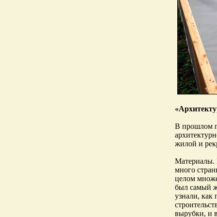
«Архитекту
В прошлом г
архитектурн
жилой и рек
Материалы. 
много стран
целом множе
был самый ж
узнали, как
строительст
вырубки, и 