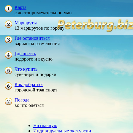
Карта
с достопримечательностями
Маршруты
13 маршрутов по городу
Где остановиться
варианты размещения
Где поесть
недорого и вкусно
Что купить
сувениры и подарки
Как добраться
городской транспорт
Погода
во что одеться
На главную
Индивидуальные экскурсии