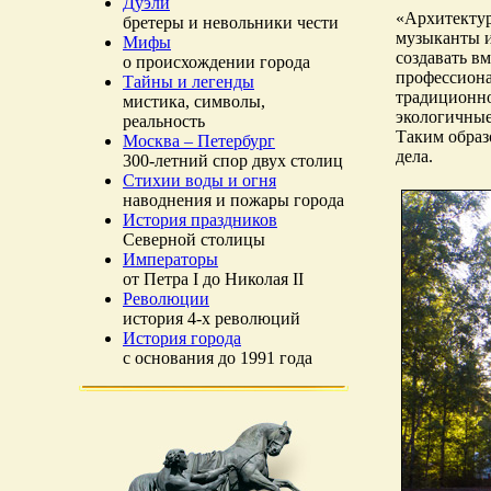
Дуэли
«Архитектур
бретеры и невольники чести
музыканты и
Мифы
создавать в
о происхождении города
профессиона
Тайны и легенды
традиционно
мистика, символы,
экологичные
реальность
Таким образ
Москва – Петербург
дела.
300-летний спор двух столиц
Стихии воды и огня
наводнения и пожары города
История праздников
Северной столицы
Императоры
от Петра I до Николая II
Революции
история 4-х революций
История города
с основания до 1991 года