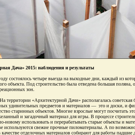
рная Дача» 2015: наблюдения и результаты
оду состоялось четыре выезда на выходные дни, каждый из кот
ого объекта. Под строительство была отведена большая поляна, 
реационных зон.
На территории «Архитектурной Дачи» располагалась советская ба
ных удивительных предметов и материалов — это и доски, и фи
ство старинных объектов. Многие взрослые могут посчитать это
еланный и загадочный материал для игры. В процессе строитель
 по-новому использовать и перерабатывать старые объекты и мат
ве используются свежие прочные пиломатериалы. А по возможно
в качестве отделочных материалов собирают для работы падшие де