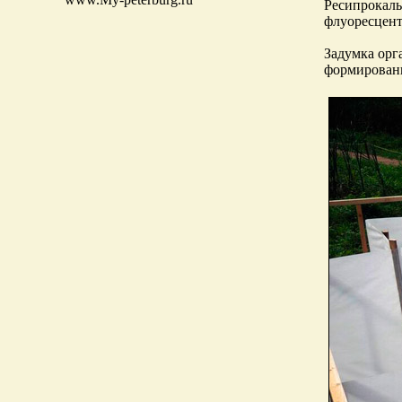
Ресипрокаль
флуоресцент
Задумка орг
формировани