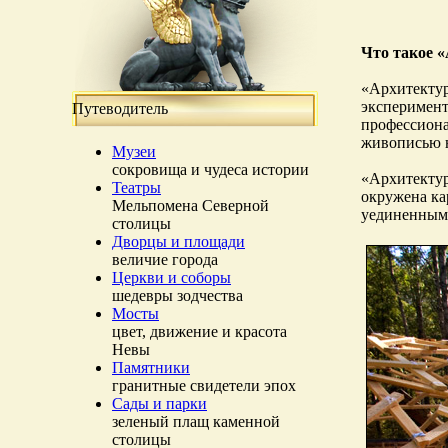
Что такое 
«Архитектурн
эксперимент
Путеводитель
профессиона
живописью н
Музеи
сокровища и чудеса истории
«Архитектур
Театры
окружена ка
Мельпомена Северной
уединенными
столицы
Дворцы и площади
величие города
Церкви и соборы
шедевры зодчества
Мосты
цвет, движение и красота
Невы
Памятники
гранитные свидетели эпох
Сады и парки
зеленый плащ каменной
столицы