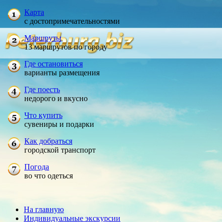
Карта
с достопримечательностями
Маршруты
13 маршрутов по городу
Где остановиться
варианты размещения
Где поесть
недорого и вкусно
Что купить
сувениры и подарки
Как добраться
городской транспорт
Погода
во что одеться
На главную
Индивидуальные экскурсии