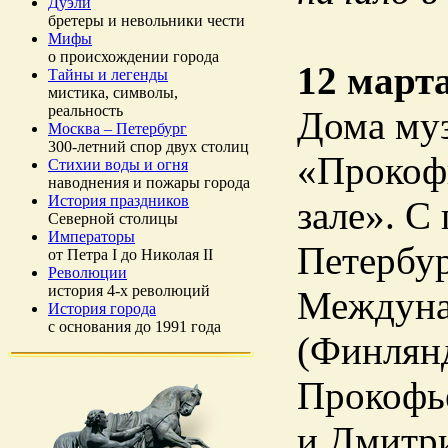
Дуэли
бретеры и невольники чести
Мифы
о происхождении города
12 март
Тайны и легенды
мистика, символы,
реальность
Дома муз
Москва – Петербург
300-летний спор двух столиц
«Прокофь
Стихии воды и огня
наводнения и пожары города
История праздников
зале». С
Северной столицы
Императоры
Петербур
от Петра I до Николая II
Революции
история 4-х революций
Междуна
История города
с основания до 1991 года
(Финлянд
Прокофье
и Дмитр