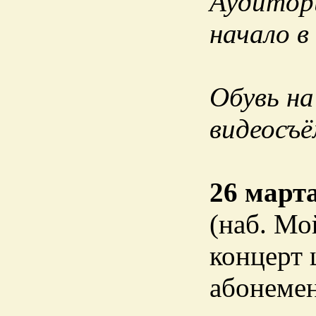
Аудитори
начало в
Обувь на
видеосъё
26 март
(наб. Мо
концерт 
абонемен