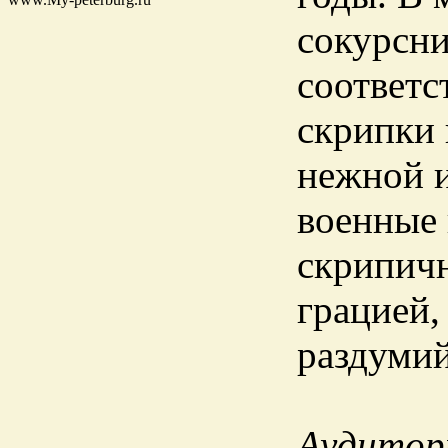
сокурсни
соответс
скрипки 
нежной и
военные 
скрипич
грацией,
раздумий
Аудитори