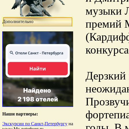
музыки Л
премий 
Дополнительно
(Кардифф
конкурса
Дерзкий
неожидан
Прозвучи
фортепиа
Наши партнеры:
Экскурсии по Санкт-Петербургу
на
годы. В 
www.My-peterburg.ru