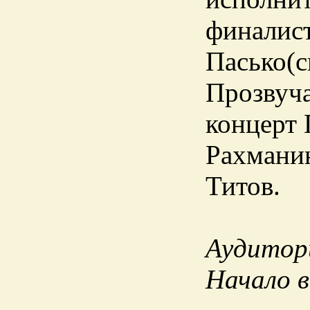
финалист
Пасько(с
Прозвуч
концерт 
Рахманин
Титов.
Аудитори
Начало в