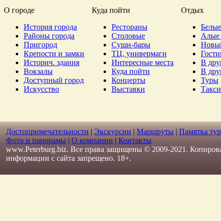
О городе
Куда пойти
Отдых
История города
Рестораны
Белые
Районы города
Столовые
Алые 
Пригород
Суши-бары
Новы
Крепости и замки
ТЦ, универмаги
Гост
Историч. здания
Интересные места
В дру
Вокзалы
Куда пойти
В дру
Доступный город
Концерты
Туры
Искусство
Выставки
Такси
Достопримечательности
|
Экскурсии
|
Маршруты
|
Памятка тур
Фото и панорамы
|
О компании
|
Контакты
www.Peterburg.biz. Все права защищены © 2009-2021. Копиров
информации с сайта запрещено. 18+.