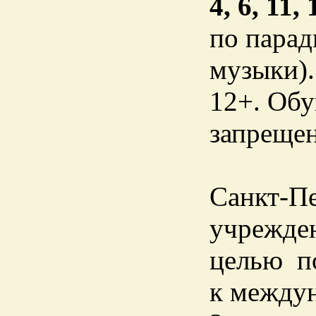
4, 6, 11,
по парад
музыки).
12+. Обу
запреще
Санкт-П
учрежден
целью п
к между