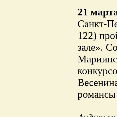
21 март
Санкт-Пе
122) про
зале». С
Мариинс
конкурсо
Весенина
романсы 