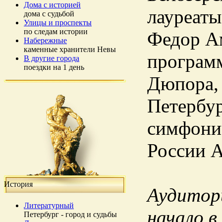
Дома с историей
лауреаты
дома с судьбой
Улицы и проспекты
по следам истории
Федор А
Набережные
каменные хранители Невы
программ
В другие города
поездки на 1 день
Дюпора, 
Петербу
симфони
России А
История
Аудитори
Литературный
начало в
Петербург - город и судьбы