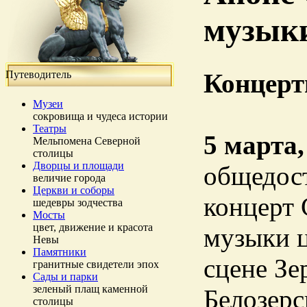
музыки
Путеводитель
Концерт
Музеи
сокровища и чудеса истории
Театры
5 марта,
Мельпомена Северной
столицы
Дворцы и площади
общедос
величие города
Церкви и соборы
концерт 
шедевры зодчества
Мосты
цвет, движение и красота
музыки 
Невы
Памятники
сцене Зе
гранитные свидетели эпох
Сады и парки
зеленый плащ каменной
Белозерс
столицы