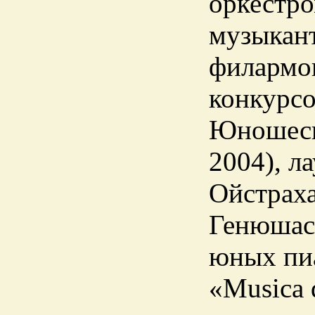
оркестр
музыкан
филармо
конкурсо
Юношеско
2004), л
Ойстраха
Генюшас
юных пи
«Musica 