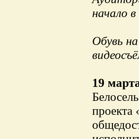
начало в
Обувь на
видеосъё
19 март
Белосель
проекта 
общедос
исполнит