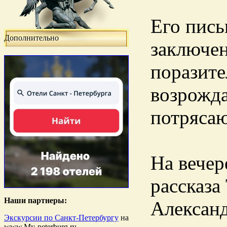
Его пись
Дополнительно
заключен
поразите
возрожда
потряса
На вечер
рассказа
Наши партнеры:
Александ
Экскурсии по Санкт-Петербургу
на
www.My-peterburg.ru