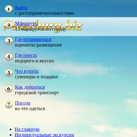
Карта
с достопримечательностями
Маршруты
13 маршрутов по городу
Где остановиться
варианты размещения
Где поесть
недорого и вкусно
Что купить
сувениры и подарки
Как добраться
городской транспорт
Погода
во что одеться
На главную
Индивидуальные экскурсии