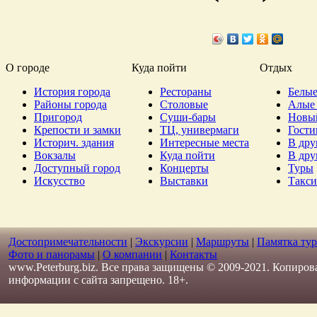
О городе
Куда пойти
Отдых
История города
Рестораны
Белые
Районы города
Столовые
Алые 
Пригород
Суши-бары
Новы
Крепости и замки
ТЦ, универмаги
Гост
Историч. здания
Интересные места
В дру
Вокзалы
Куда пойти
В дру
Доступный город
Концерты
Туры
Искусство
Выставки
Такси
Достопримечательности
|
Экскурсии
|
Маршруты
|
Памятка тур
Фото и панорамы
|
О компании
|
Контакты
www.Peterburg.biz. Все права защищены © 2009-2021. Копиров
информации с сайта запрещено. 18+.