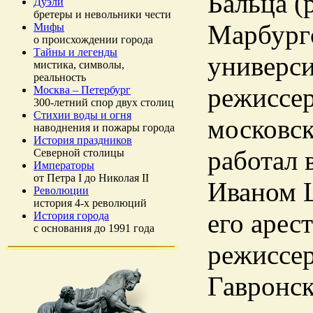
Бальца (
Дуэли
бретеры и невольники чести
Марбургс
Мифы
о происхождении города
Тайны и легенды
универси
мистика, символы,
реальность
режиссе
Москва – Петербург
300-летний спор двух столиц
Стихии воды и огня
московск
наводнения и пожары города
История праздников
работал 
Северной столицы
Императоры
от Петра I до Николая II
Иваном 
Революции
история 4-х революций
его арес
История города
с основания до 1991 года
режиссер
Гавронск