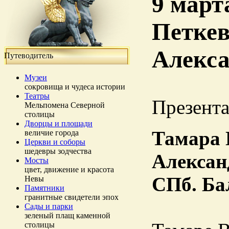
9 март
Петкев
Алекса
Путеводитель
Музеи
сокровища и чудеса истории
Театры
Презента
Мельпомена Северной
столицы
Дворцы и площади
Тамара 
величие города
Церкви и соборы
шедевры зодчества
Алексан
Мосты
цвет, движение и красота
СПб. Ба
Невы
Памятники
гранитные свидетели эпох
Сады и парки
зеленый плащ каменной
столицы