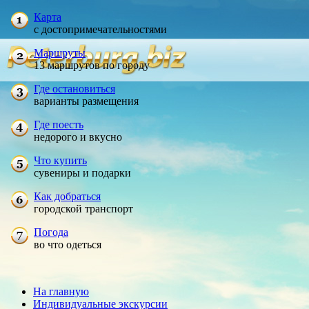
Карта
с достопримечательностями
Маршруты
13 маршрутов по городу
Где остановиться
варианты размещения
Где поесть
недорого и вкусно
Что купить
сувениры и подарки
Как добраться
городской транспорт
Погода
во что одеться
На главную
Индивидуальные экскурсии