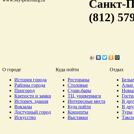
Санкт-П
(812) 57
О городе
Куда пойти
Отдых
История города
Рестораны
Белые
Районы города
Столовые
Алые 
Пригород
Суши-бары
Новы
Крепости и замки
ТЦ, универмаги
Гост
Историч. здания
Интересные места
В дру
Вокзалы
Куда пойти
В дру
Доступный город
Концерты
Туры
Искусство
Выставки
Такси