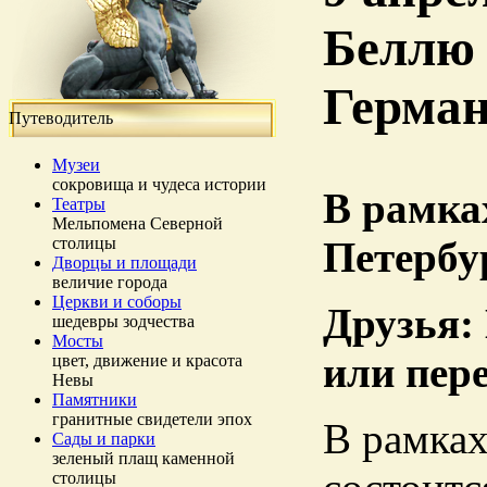
Беллю 
Герма
Путеводитель
Музеи
сокровища и чудеса истории
В рамка
Театры
Мельпомена Северной
столицы
Петербу
Дворцы и площади
величие города
Церкви и соборы
Друзья:
шедевры зодчества
Мосты
или пер
цвет, движение и красота
Невы
Памятники
гранитные свидетели эпох
В рамка
Сады и парки
зеленый плащ каменной
столицы