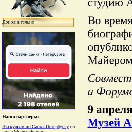
студию 
Во время
Дополнительно
биографи
опублик
Майером 
Совмест
и Форумо
9 апреля
Наши партнеры:
Музей А
Экскурсии по Санкт-Петербургу
на
www.My-peterburg.ru