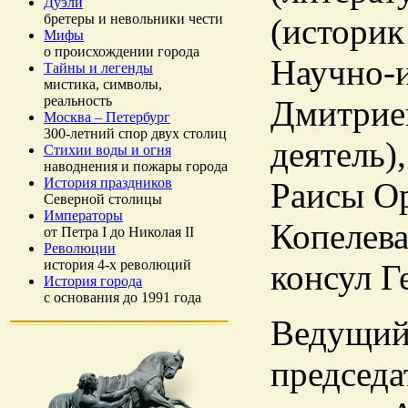
Дуэли
бретеры и невольники чести
(историк
Мифы
о происхождении города
Научно-
Тайны и легенды
мистика, символы,
реальность
Дмитриев
Москва – Петербург
300-летний спор двух столиц
деятель)
Стихии воды и огня
наводнения и пожары города
История праздников
Раисы Ор
Северной столицы
Императоры
Копелева
от Петра I до Николая II
Революции
история 4-х революций
консул Г
История города
с основания до 1991 года
Ведущий 
председа