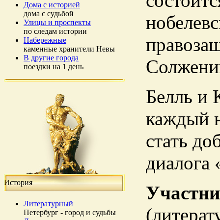
состоитс
Дома с историей
дома с судьбой
нобелевс
Улицы и проспекты
по следам истории
правозащ
Набережные
каменные хранители Невы
В другие города
Солжениц
поездки на 1 день
Белль и 
каждый н
стать до
диалога 
История
Участни
Литературный
(литерат
Петербург - город и судьбы