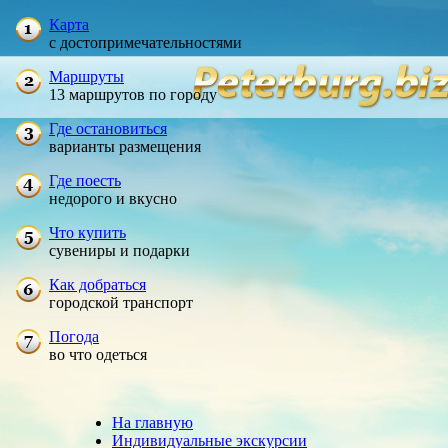
Карта
с достопримечательностями
Маршруты
13 маршрутов по городу
Где остановиться
варианты размещения
Где поесть
недорого и вкусно
Что купить
сувениры и подарки
Как добраться
городской транспорт
Погода
во что одеться
На главную
Индивидуальные экскурсии