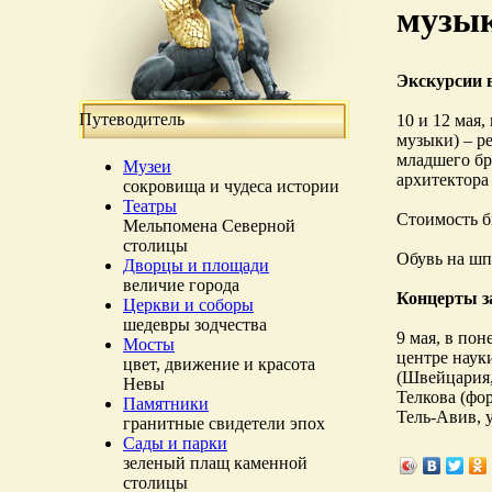
музы
Экскурсии в
Путеводитель
10 и 12 мая
музыки) – р
младшего бр
Музеи
архитектора
сокровища и чудеса истории
Театры
Стоимость 
Мельпомена Северной
столицы
Обувь на шп
Дворцы и площади
величие города
Концерты з
Церкви и соборы
шедевры зодчества
9 мая, в по
Мосты
центре наук
цвет, движение и красота
(Швейцария,
Невы
Телкова (фо
Памятники
Тель-Авив, у
гранитные свидетели эпох
Сады и парки
зеленый плащ каменной
столицы