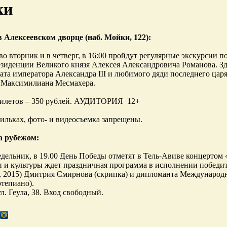
ки
 Алексеевском дворце (наб. Мойки, 122):
, во вторник и в четверг, в 16:00 пройдут регулярные экскурсии
езиденции Великого князя Алексея Александровича Романова. З
ата императора Александра III и любимого дяди последнего царя
 Максимилиана Месмахера.
билетов – 350 рублей. АУДИТОРИЯ 12+
ильках, фото- и видеосъемка запрещены.
а рубежом:
недельник, в 19.00 День Победы отметят в Тель-Авиве концертом
и и культуры ждет праздничная программа в исполнении победи
 2015) Дмитрия Смирнова (скрипка) и дипломанта Международн
ртепиано).
л. Геула, 38. Вход свободный.