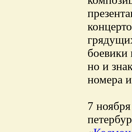
презента
концерто
грядущих
боевики 
но и зна
номера 
7 ноября
петербур