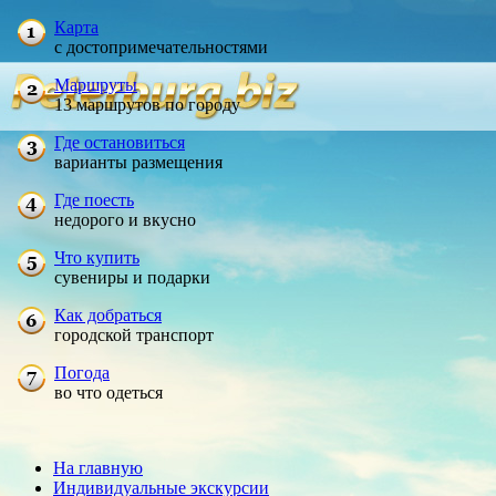
Карта
с достопримечательностями
Маршруты
13 маршрутов по городу
Где остановиться
варианты размещения
Где поесть
недорого и вкусно
Что купить
сувениры и подарки
Как добраться
городской транспорт
Погода
во что одеться
На главную
Индивидуальные экскурсии