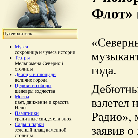
Флот» 
Путеводитель
«Северны
Музеи
сокровища и чудеса истории
музыкан
Театры
Мельпомена Северной
года.
столицы
Дворцы и площади
величие города
Дебютный
Церкви и соборы
шедевры зодчества
Мосты
взлетел 
цвет, движение и красота
Невы
Радио», 
Памятники
гранитные свидетели эпох
Сады и парки
заявив о
зеленый плащ каменной
столицы