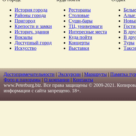
История города
Рестораны
Белые
Районы города
Столовые
Алые 
Пригород
Суши-бары
Новы
Крепости и замки
ТЦ, универмаги
Гост
Историч. здания
Интересные места
В дру
Вокзалы
Куда пойти
В дру
Доступный город
Концерты
Туры
Искусство
Выставки
Такси
Достопримечательности
|
Экскурсии
|
Маршруты
|
Памятка тур
Фото и панорамы
|
О компании
|
Контакты
www.Peterburg.biz. Все права защищены © 2009-2021. Копиров
информации с сайта запрещено. 18+.