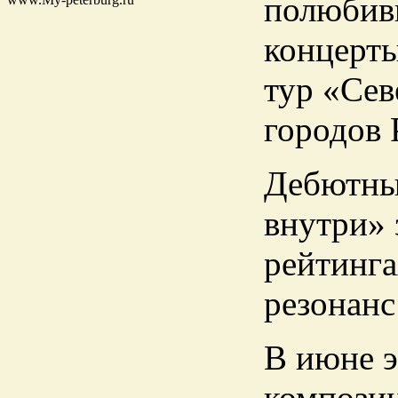
полюбив
концерты
тур «Сев
городов 
Дебютны
внутри» 
рейтинга
резонанс
В июне э
композиц