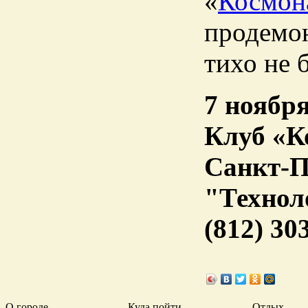
«
Космон
продемон
тихо не 
7 ноября
Клуб «К
Санкт-Пе
"Технол
(812) 3
О городе
Куда пойти
Отдых