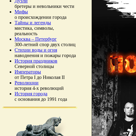
Дуэли
бретеры и невольники чести
Мифы
о происхождении города
Тайны и легенды
мистика, символы,
реальность
Москва – Петербург
300-летний спор двух столиц
Стихии воды и огня
наводнения и пожары города
История праздников
Северной столицы
Императоры
от Петра I до Николая II
Революции
история 4-х революций
История города
с основания до 1991 года