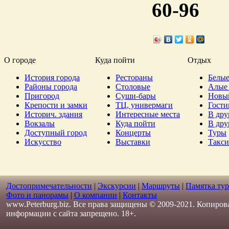
60-96
О городе
Куда пойти
Отдых
История города
Рестораны
Белые
Районы города
Столовые
Алые 
Пригород
Суши-бары
Новы
Крепости и замки
ТЦ, универмаги
Гост
Историч. здания
Интересные места
В дру
Вокзалы
Куда пойти
В дру
Доступный город
Концерты
Туры
Искусство
Выставки
Такси
Достопримечательности
|
Экскурсии
|
Маршруты
|
Памятка тур
Фото и панорамы
|
О компании
|
Контакты
www.Peterburg.biz. Все права защищены © 2009-2021. Копиров
информации с сайта запрещено. 18+.