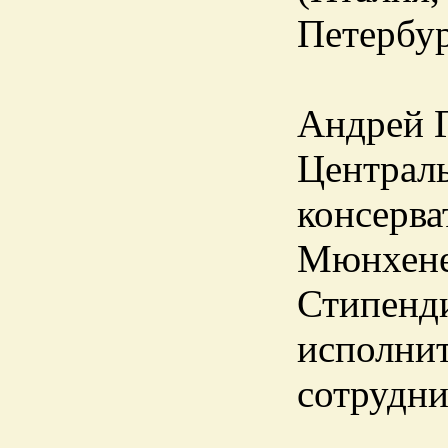
Петербу
Андрей Г
Централ
консерв
Мюнхене 
Стипенд
исполнит
сотрудни