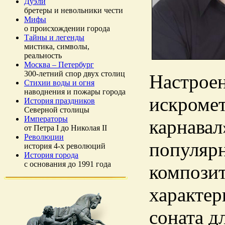
Дуэли
бретеры и невольники чести
Мифы
о происхождении города
Тайны и легенды
мистика, символы,
реальность
Москва – Петербург
300-летний спор двух столиц
Настроен
Стихии воды и огня
наводнения и пожары города
искроме
История праздников
Северной столицы
Императоры
карнавал
от Петра I до Николая II
Революции
популяр
история 4-х революций
История города
с основания до 1991 года
композит
характер
соната д