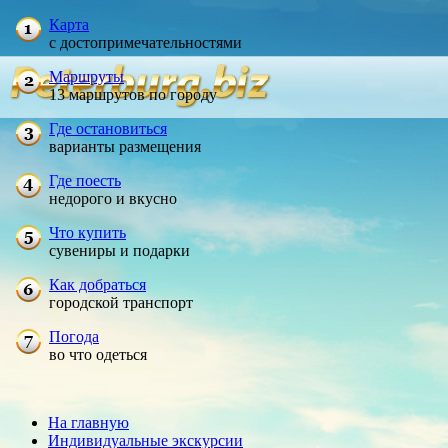
Карта
с достопримечательностями
Маршруты
13 маршрутов по городу
Где остановиться
варианты размещения
Где поесть
недорого и вкусно
Что купить
сувениры и подарки
Как добраться
городской транспорт
Погода
во что одеться
На главную
Индивидуальные экскурсии