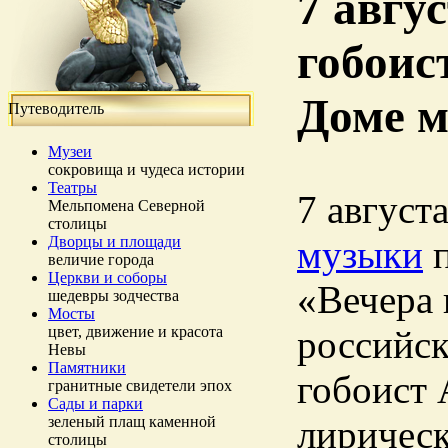
7 авгу
гобоис
Доме 
Путеводитель
Музеи
сокровища и чудеса истории
Театры
7 август
Мельпомена Северной
столицы
Дворцы и площади
музыки
п
величие города
Церкви и соборы
«Вечера 
шедевры зодчества
Мосты
цвет, движение и красота
российск
Невы
Памятники
гобоист 
гранитные свидетели эпох
Сады и парки
зеленый плащ каменной
лирическ
столицы