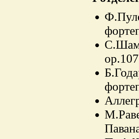
Ф.Пуле
фортеп
С.Шам
ор.107 
Б.Года
фортеп
Аллегр
М.Раве
Паван