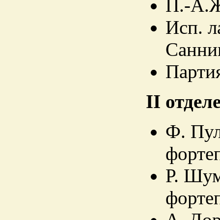
П.-А.Ж
Исп. 
Санник
Партия
II отдел
Ф. Пул
фортеп
Р. Шум
фортеп
А. Дор