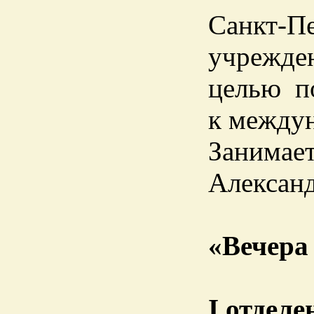
Санкт-П
учрежден
целью п
к между
Занимает
Александ
«Вечера
I отделе