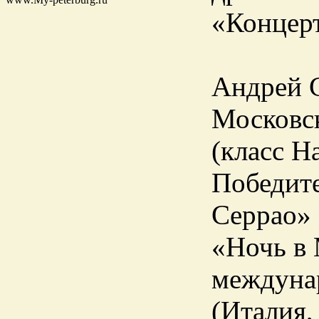
«Концерт
Андрей С
Московск
(класс Н
Победит
Серрао» 
«Ночь в 
междунар
(Италия,