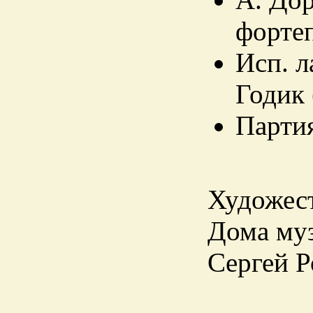
фортеп
Исп. 
Годик 
Партия
Художест
Дома муз
Сергей Р