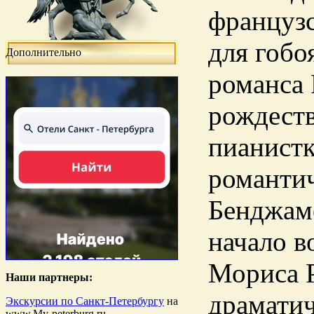
французс
для гобо
Дополнительно
романса 
рождеств
пианистк
романтич
Бенджаме
начало в
Мориса Р
Наши партнеры:
драматич
Экскурсии по Санкт-Петербургу
на
www.My-peterburg.ru