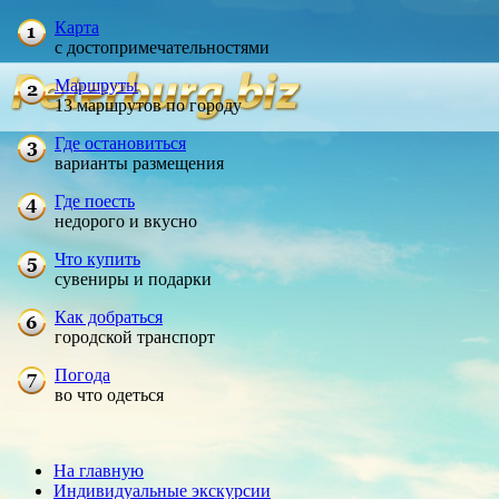
Карта
с достопримечательностями
Маршруты
13 маршрутов по городу
Где остановиться
варианты размещения
Где поесть
недорого и вкусно
Что купить
сувениры и подарки
Как добраться
городской транспорт
Погода
во что одеться
На главную
Индивидуальные экскурсии