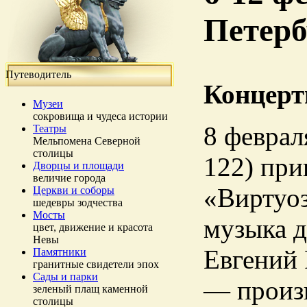
Петерб
Путеводитель
Концерт
Музеи
сокровища и чудеса истории
8 февраля
Театры
Мельпомена Северной
столицы
122) при
Дворцы и площади
величие города
«Виртуоз
Церкви и соборы
шедевры зодчества
Мосты
музыка д
цвет, движение и красота
Невы
Евгений 
Памятники
гранитные свидетели эпох
Сады и парки
— произв
зеленый плащ каменной
столицы