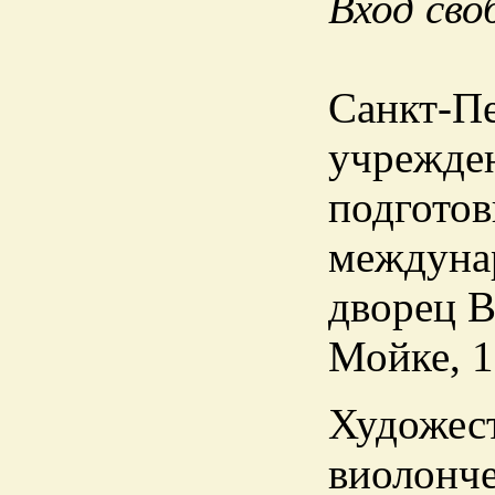
Вход сво
Санкт-П
учрежден
подготов
междуна
дворец В
Мойке, 1
Художес
виолонче