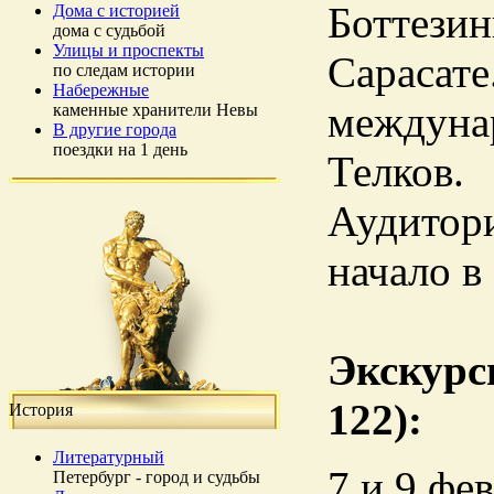
Боттезин
Дома с историей
дома с судьбой
Улицы и проспекты
Сарасате
по следам истории
Набережные
междунар
каменные хранители Невы
В другие города
поездки на 1 день
Телков.
Аудитори
начало в 
Экскурс
122):
История
Литературный
7 и 9 фе
Петербург - город и судьбы