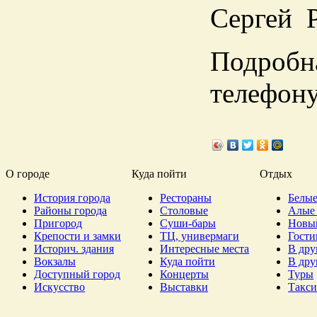
Сергей 
Подробна
телефону
О городе
Куда пойти
Отдых
История города
Рестораны
Белые
Районы города
Столовые
Алые 
Пригород
Суши-бары
Новы
Крепости и замки
ТЦ, универмаги
Гост
Историч. здания
Интересные места
В дру
Вокзалы
Куда пойти
В дру
Доступный город
Концерты
Туры
Искусство
Выставки
Такси