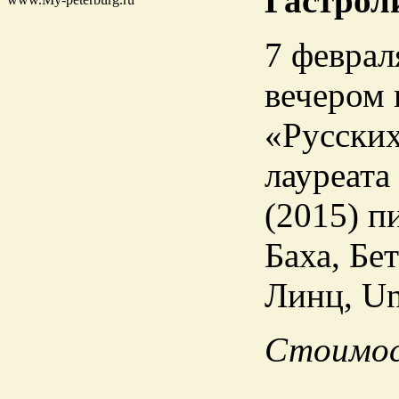
Гастрол
7 феврал
вечером 
«Русских
лауреата
(2015) п
Баха, Бе
Линц, Un
Стоимост