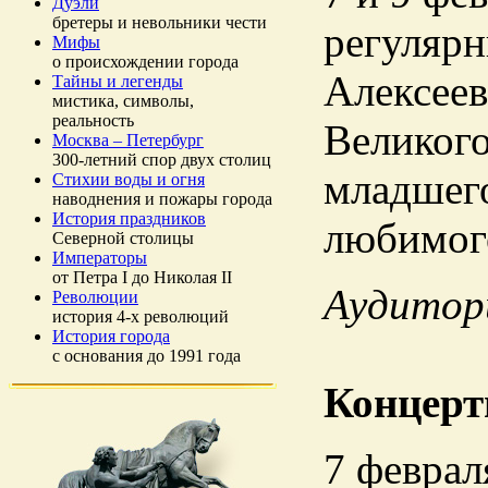
Дуэли
бретеры и невольники чести
регулярн
Мифы
о происхождении города
Алексее
Тайны и легенды
мистика, символы,
реальность
Великого
Москва – Петербург
300-летний спор двух столиц
младшего
Стихии воды и огня
наводнения и пожары города
История праздников
любимого
Северной столицы
Императоры
от Петра I до Николая II
Аудитор
Революции
история 4-х революций
История города
с основания до 1991 года
Концерт
7 феврал