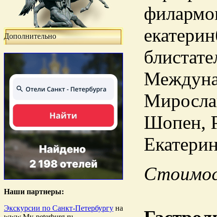
филармон
екатерин
Дополнительно
блистате
Междунар
Мирослав
Шопен, 
Екатерин
Стоимост
Наши партнеры:
Экскурсии по Санкт-Петербургу
на
www.My-peterburg.ru