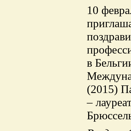
10 февра
приглаша
поздрави
професси
в Бельги
Междунар
(2015) П
– лауреа
Брюссель