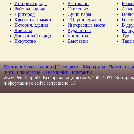
История города
Рестораны
Белые
Районы города
Столовые
Алые 
Пригород
Суши-бары
Новы
Крепости и замки
ТЦ, универмаги
Гост
Историч. здания
Интересные места
В дру
Вокзалы
Куда пойти
В дру
Доступный город
Концерты
Туры
Искусство
Выставки
Такси
Достопримечательности
|
Экскурсии
|
Маршруты
|
Памятка тур
Фото и панорамы
|
О компании
|
Контакты
www.Peterburg.biz. Все права защищены © 2009-2021. Копиров
информации с сайта запрещено. 18+.