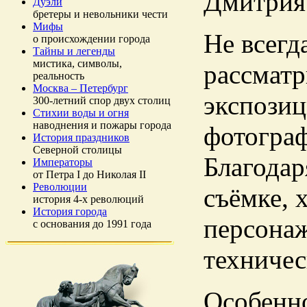
Дмитрия 
Дуэли
бретеры и невольники чести
Мифы
Не всегд
о происхождении города
Тайны и легенды
мистика, символы,
рассматр
реальность
Москва – Петербург
экспозиц
300-летний спор двух столиц
Стихии воды и огня
наводнения и пожары города
фотограф
История праздников
Северной столицы
Благодар
Императоры
от Петра I до Николая II
Революции
съёмке, 
история 4-х революций
История города
персонаж
с основания до 1991 года
техничес
Особенно