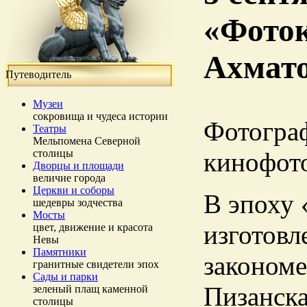
«Фоток
Ахмат
Путеводитель
Музеи
сокровища и чудеса истории
Фотогра
Театры
Мельпомена Северной
столицы
кинофот
Дворцы и площади
величие города
Церкви и соборы
В эпоху 
шедевры зодчества
Мосты
изготовл
цвет, движение и красота
Невы
Памятники
закономе
гранитные свидетели эпох
Сады и парки
Пизанска
зеленый плащ каменной
столицы