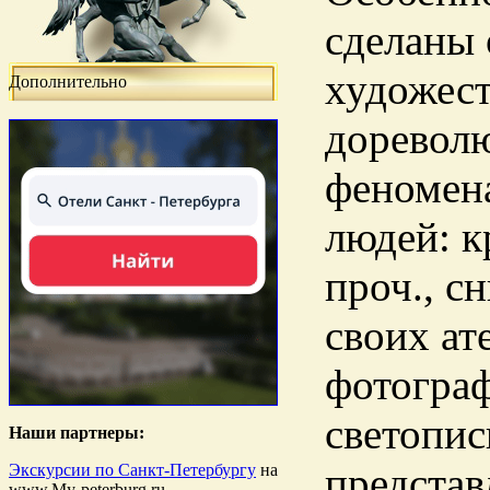
сделаны
художест
Дополнительно
доревол
феномена
людей: к
проч., с
своих ат
фотогра
светопис
Наши партнеры:
представ
Экскурсии по Санкт-Петербургу
на
www.My-peterburg.ru