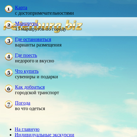
Карта
с достопримечательностями
Маршруты
13 маршрутов по городу
Где остановиться
варианты размещения
Где поесть
недорого и вкусно
Что купить
сувениры и подарки
Как добраться
городской транспорт
Погода
во что одеться
На главную
Индивидуальные экскурсии