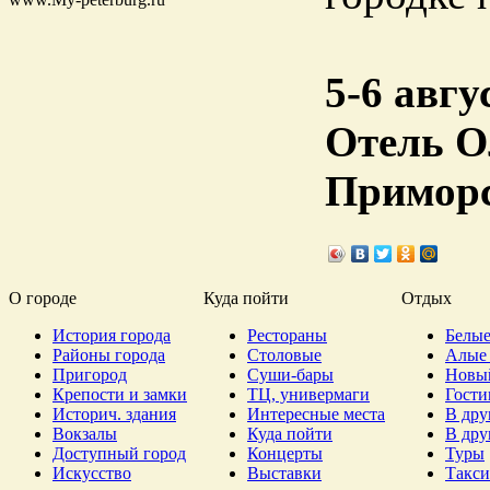
5-6 авгу
Отель О
Приморск
О городе
Куда пойти
Отдых
История города
Рестораны
Белые
Районы города
Столовые
Алые 
Пригород
Суши-бары
Новы
Крепости и замки
ТЦ, универмаги
Гост
Историч. здания
Интересные места
В дру
Вокзалы
Куда пойти
В дру
Доступный город
Концерты
Туры
Искусство
Выставки
Такси