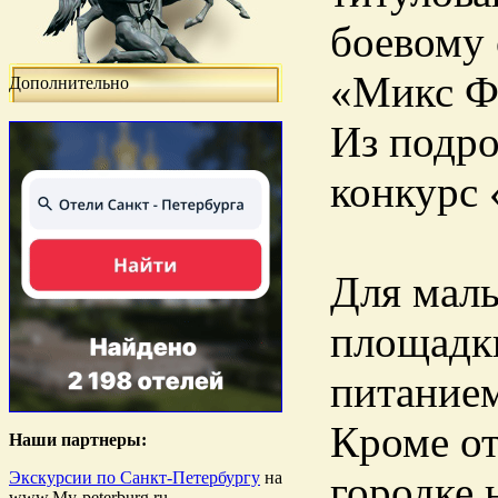
боевому 
«Микс Фа
Дополнительно
Из подро
конкурс 
Для малы
площадки
питанием
Кроме от
Наши партнеры:
Экскурсии по Санкт-Петербургу
на
городке 
www.My-peterburg.ru