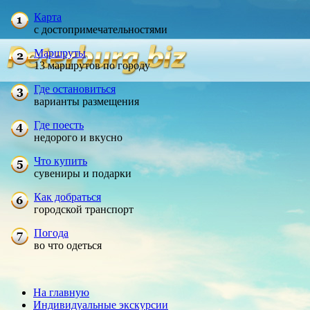
Карта
с достопримечательностями
Маршруты
13 маршрутов по городу
Где остановиться
варианты размещения
Где поесть
недорого и вкусно
Что купить
сувениры и подарки
Как добраться
городской транспорт
Погода
во что одеться
На главную
Индивидуальные экскурсии