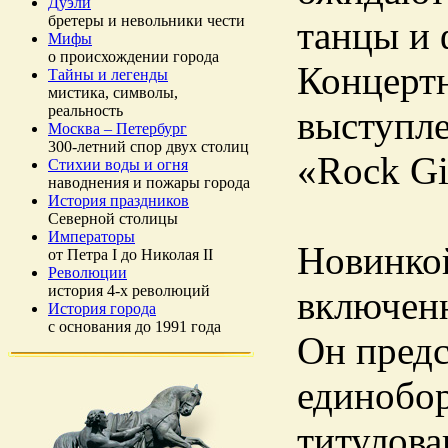
Дуэли
бретеры и невольники чести
танцы и 
Мифы
о происхождении города
Концертн
Тайны и легенды
мистика, символы,
реальность
выступле
Москва – Петербург
300-летний спор двух столиц
«Rock Gir
Стихии воды и огня
наводнения и пожары города
История праздников
Северной столицы
Императоры
Новинкой
от Петра I до Николая II
Революции
история 4-х революций
включенн
История города
с основания до 1991 года
Он предс
единобор
титулова