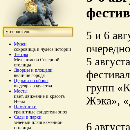
фестив
Путеводитель
5 и 6 ав
Музеи
очередно
сокровища и чудеса истории
Театры
5 август
Мельпомена Северной
столицы
Дворцы и площади
фестивал
величие города
Церкви и соборы
групп «К
шедевры зодчества
Мосты
цвет, движение и красота
Жэка», «
Невы
Памятники
гранитные свидетели эпох
Сады и парки
зеленый плащ каменной
6 август
столицы