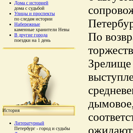
Дома с историей
сопрово
дома с судьбой
Улицы и проспекты
по следам истории
Петербур
Набережные
каменные хранители Невы
По возвр
В другие города
поездки на 1 день
торжеств
Зрелище 
выступле
средневе
дымовое,
История
соответс
Литературный
ожидают 
Петербург - город и судьбы