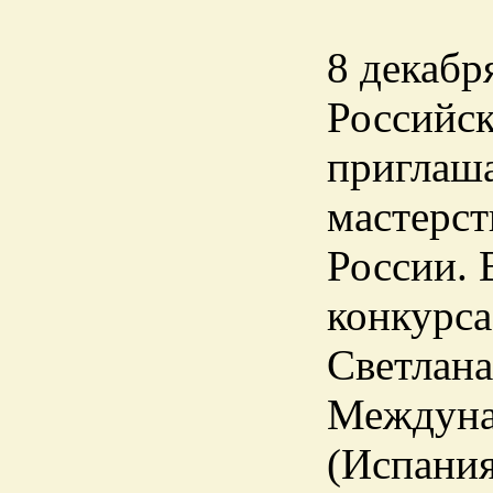
8 декабр
Российск
приглаша
мастерс
России.
конкурса
Светлана
Междунар
(Испания