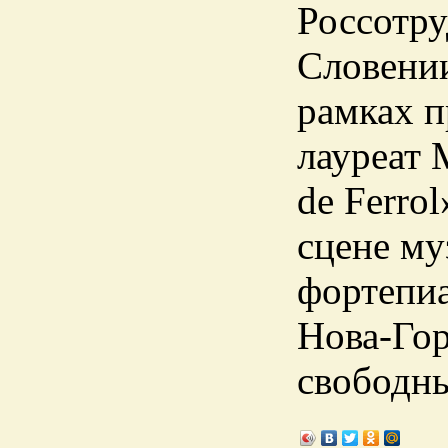
Россотру
Словении
рамках п
лауреат 
de Ferro
сцене му
фортепи
Нова-Гор
свободн