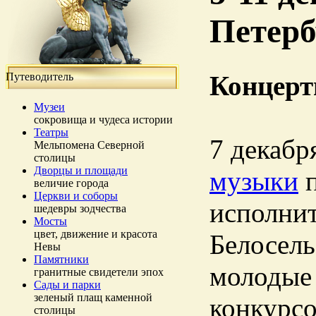
Петерб
Путеводитель
Концерт
Музеи
сокровища и чудеса истории
Театры
7 декабр
Мельпомена Северной
столицы
Дворцы и площади
музыки
п
величие города
Церкви и соборы
исполнит
шедевры зодчества
Мосты
цвет, движение и красота
Белосель
Невы
Памятники
молодые
гранитные свидетели эпох
Сады и парки
зеленый плащ каменной
конкурсо
столицы