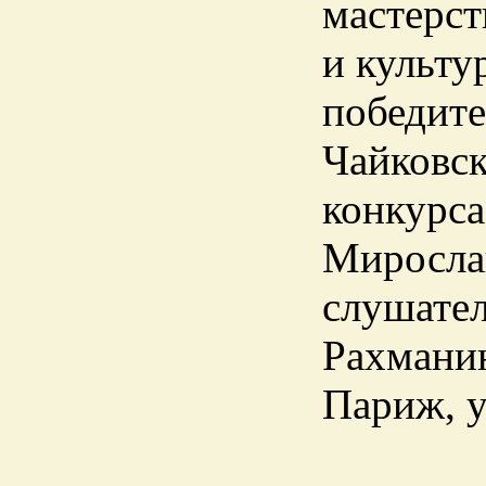
мастерст
и культу
победите
Чайковск
конкурса
Миросла
слушател
Рахманин
Париж, у