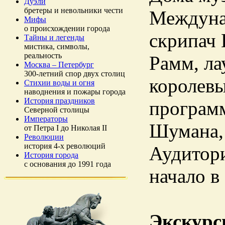
Дуэли
бретеры и невольники чести
Междуна
Мифы
о происхождении города
скрипач 
Тайны и легенды
мистика, символы,
реальность
Рамм, ла
Москва – Петербург
300-летний спор двух столиц
королев
Стихии воды и огня
наводнения и пожары города
История праздников
програм
Северной столицы
Императоры
Шумана,
от Петра I до Николая II
Революции
история 4-х революций
Аудитори
История города
с основания до 1991 года
начало в
Экскурс