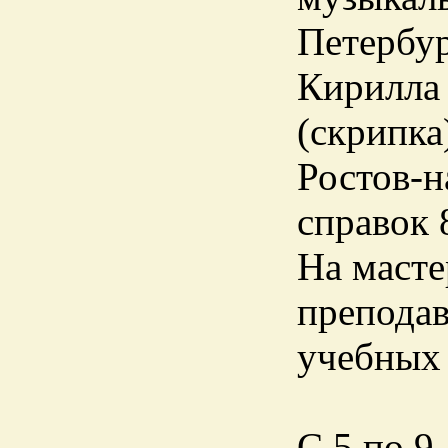
Петербур
Кирилла 
(скрипка
Ростов-н
справок 
На масте
преподав
учебных 
С 5 по 9