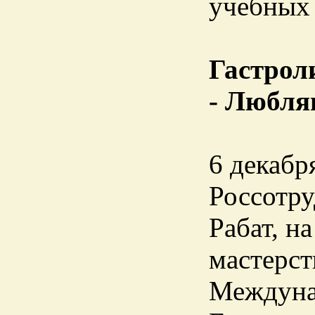
учебных 
Гастрол
- Любля
6 декабр
Россотру
Рабат, н
мастерст
Междуна