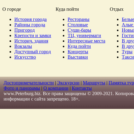
О городе
Куда пойти
Отдых
История города
Рестораны
Белые
Районы города
Столовые
Алые 
Пригород
Суши-бары
Новы
Крепости и замки
ТЦ, универмаги
Гост
Историч. здания
Интересные места
В дру
Вокзалы
Куда пойти
В дру
Доступный город
Концерты
Туры
Искусство
Выставки
Такси
Достопримечательности
|
Экскурсии
|
Маршруты
|
Памятка тур
Фото и панорамы
|
О компании
|
Контакты
www.Peterburg.biz. Все права защищены © 2009-2021. Копиров
информации с сайта запрещено. 18+.