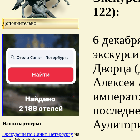
122):
Дополнительно
6 декабр
экскурси
Дворца (
Алексея 
императо
последне
Аудитори
Наши партнеры:
Экскурсии по Санкт-Петербургу
на
www.My-peterburg.ru