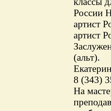
классы д
России Н
артист Р
артист Р
Заслуже
(альт).
Екатерин
8 (343) 3
На масте
преподав