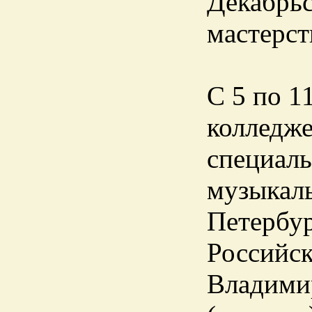
Декабрьс
мастерст
С 5 по 1
колледже
специаль
музыкаль
Петербур
Российск
Владими