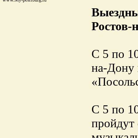
Выездны
Ростов-
С 5 по 1
на-Дону 
«Посольс
C 5 по 1
пройдут 
музыкаль