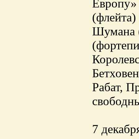
Европу» 
(флейта)
Шумана (
(фортепи
Королевс
Бетховен
Рабат, П
свободн
7 декабр