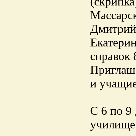
(скрипка
Массарск
Дмитрий 
Екатеринб
справок 
Приглаша
и учащие
С 6 по 9
училище 