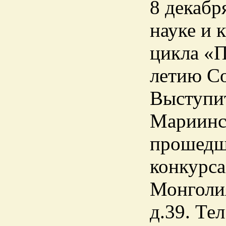
8 декабря
науке и 
цикла «П
летию Со
Выступит
Мариинск
прошедш
конкурса
Монголия
д.39. Тел