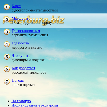
Карта
с достопримечательностями
Маршруты
13 маршрутов по городу
Где остановиться
варианты размещения
Где поесть
недорого и вкусно
Что купить
сувениры и подарки
Как добраться
городской транспорт
Погода
во что одеться
На главную
Индивидуальные экскурсии