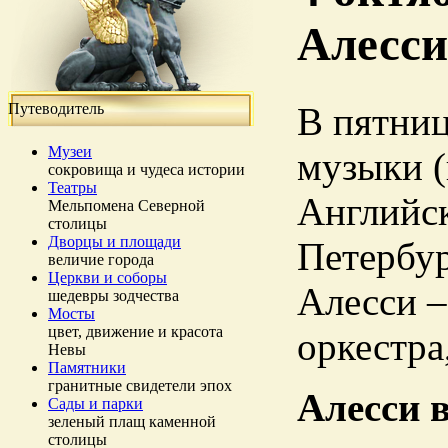
Алесси
Путеводитель
В пятниц
Музеи
музыки (
сокровища и чудеса истории
Театры
Английск
Мельпомена Северной
столицы
Дворцы и площади
Петербур
величие города
Церкви и соборы
Алесси –
шедевры зодчества
Мосты
цвет, движение и красота
оркестра
Невы
Памятники
гранитные свидетели эпох
Алесси 
Сады и парки
зеленый плащ каменной
столицы