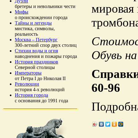
Дуэли
мировая 
бретеры и невольники чести
Мифы
о происхождении города
тромбона
Тайны и легенды
мистика, символы,
реальность
Стоимос
Москва – Петербург
300-летний спор двух столиц
Стихии воды и огня
Обувь на
наводнения и пожары города
История праздников
Северной столицы
Справки 
Императоры
от Петра I до Николая II
60-96
Революции
история 4-х революций
История города
с основания до 1991 года
Подробн