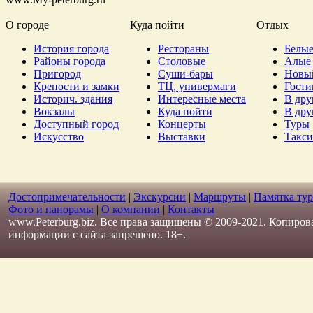
О городе
Куда пойти
Отдых
История города
Рестораны
Белые
Районы города
Столовые
Алые 
Пригород
Суши-бары
Новы
Крепости и замки
ТЦ, универмаги
Гост
Историч. здания
Интересные места
В дру
Вокзалы
Куда пойти
В дру
Доступный город
Концерты
Туры
Искусство
Выставки
Такси
Достопримечательности
|
Экскурсии
|
Маршруты
|
Памятка тур
Фото и панорамы
|
О компании
|
Контакты
www.Peterburg.biz. Все права защищены © 2009-2021. Копиров
информации с сайта запрещено. 18+.