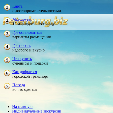
Карта
с достопримечательностями
Маршруты
13 маршрутов по городу
Где остановиться
варианты размещения
Где поесть
недорого и вкусно
Что купить
сувениры и подарки
Как добраться
городской транспорт
Погода
во что одеться
На главную
Индивидуальные экскурсии