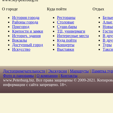
О городе
Куда пойти
Отдых
История города
Рестораны
Белые
Районы города
Столовые
Алые 
Пригород
Суши-бары
Новы
Крепости и замки
ТЦ, универмаги
Гост
Историч. здания
Интересные места
В дру
Вокзалы
Куда пойти
В дру
Доступный город
Концерты
Туры
Искусство
Выставки
Такси
Достопримечательности
|
Экскурсии
|
Маршруты
|
Памятка тур
Фото и панорамы
|
О компании
|
Контакты
www.Peterburg.biz. Все права защищены © 2009-2021. Копиров
информации с сайта запрещено. 18+.