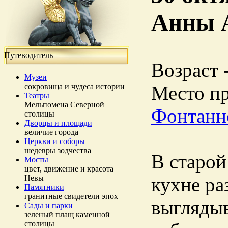
Анны 
Путеводитель
Возраст 
Музеи
сокровища и чудеса истории
Место п
Театры
Мельпомена Северной
Фонтанн
столицы
Дворцы и площади
величие города
Церкви и соборы
шедевры зодчества
В старой
Мосты
цвет, движение и красота
Невы
кухне ра
Памятники
гранитные свидетели эпох
выглядыв
Сады и парки
зеленый плащ каменной
столицы