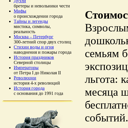
Дуэли
бретеры и невольники чести
Мифы
Стоимос
о происхождении города
Тайны и легенды
Взрослым
мистика, символы,
реальность
Москва – Петербург
дошкольн
300-летний спор двух столиц
Стихии воды и огня
семьям б
наводнения и пожары города
История праздников
Северной столицы
экспозиц
Императоры
от Петра I до Николая II
льгота: 
Революции
история 4-х революций
История города
месяца ш
с основания до 1991 года
бесплатн
событий