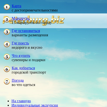
Карта
с достопримечательностями
Маршруты
13 маршрутов по городу
Где остановиться
варианты размещения
Где поесть
недорого и вкусно
Что купить
сувениры и подарки
Как добраться
городской транспорт
Погода
во что одеться
На главную
Индивидуальные экскурсии