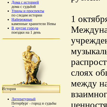
Дома с историей
дома с судьбой
Улицы и проспекты
по следам истории
1 октябр
Набережные
каменные хранители Невы
Междуна
В другие города
поездки на 1 день
учрежде
музыкал
распрост
слоях об
между на
История
взаимног
Литературный
ценност
Петербург - город и судьбы