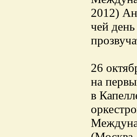
2012) Ан
чей день
прозвуча
26 октябр
на первы
в Капелл
оркестро
Междунар
(Москва,