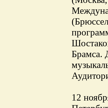
Междунар
(Брюссел
программ
Шостако
Брамса. 
музыкаль
Аудитори
12 ноября