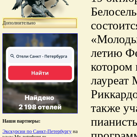
Белосель
состоит
Дополнительно
«Молоды
летию Фе
котором 
лауреат 
Риккардо
также уч
пианист
Наши партнеры:
Экскурсии по Санкт-Петербургу
на
программ
www.My-peterburg.ru