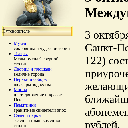
Между
Путеводитель
3 октябр
Музеи
Санкт-Пе
сокровища и чудеса истории
Театры
122) с
Мельпомена Северной
столицы
Дворцы и площади
приуроч
величие города
Церкви и соборы
желающи
шедевры зодчества
Мосты
цвет, движение и красота
ближайши
Невы
Памятники
абонемен
гранитные свидетели эпох
Сады и парки
зеленый плащ каменной
рублей.
столицы