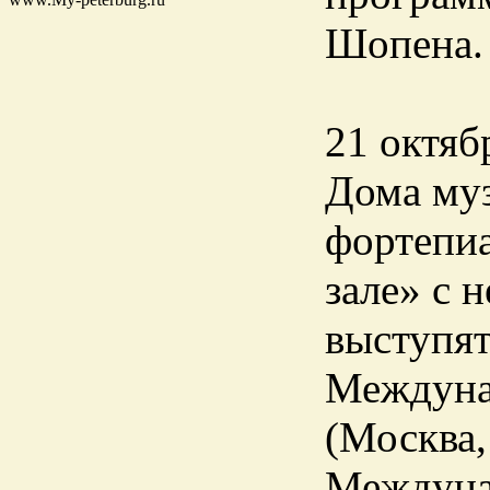
Шопена. 
21 октяб
Дома муз
фортепиа
зале» с 
выступят
Междунар
(Москва,
Междунар