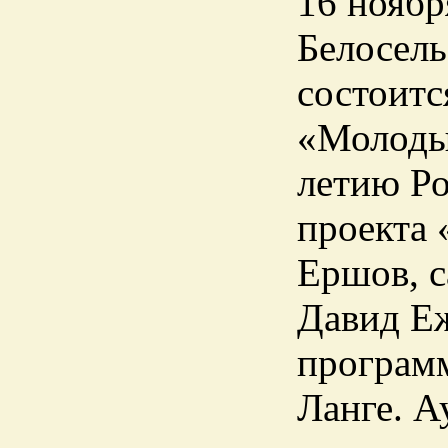
16 ноября
Белосель
состоит
«Молоды
летию Ро
проекта 
Ершов, с
Давид Еж
программ
Ланге. А