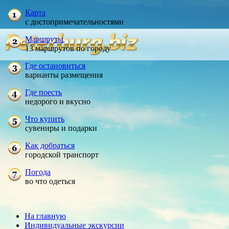
Карта
с достопримечательностями
Маршруты
13 маршрутов по городу
Где остановиться
варианты размещения
Где поесть
недорого и вкусно
Что купить
сувениры и подарки
Как добраться
городской транспорт
Погода
во что одеться
На главную
Индивидуальные экскурсии