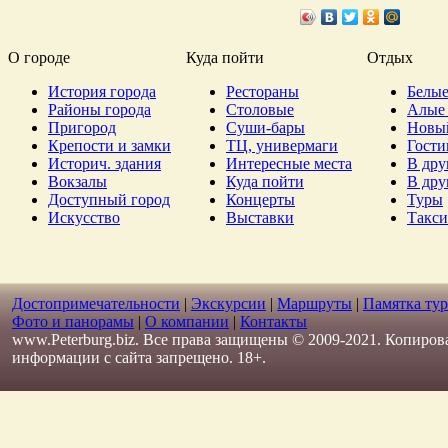
О городе
Куда пойти
Отдых
История города
Рестораны
Белые
Районы города
Столовые
Алые 
Пригород
Суши-бары
Новы
Крепости и замки
ТЦ, универмаги
Гост
Историч. здания
Интересные места
В дру
Вокзалы
Куда пойти
В дру
Доступный город
Концерты
Туры
Искусство
Выставки
Такси
Достопримечательности
|
Экскурсии
|
Маршруты
|
Памятка тур
Фото и панорамы
|
О компании
|
Контакты
www.Peterburg.biz. Все права защищены © 2009-2021. Копиров
информации с сайта запрещено. 18+.