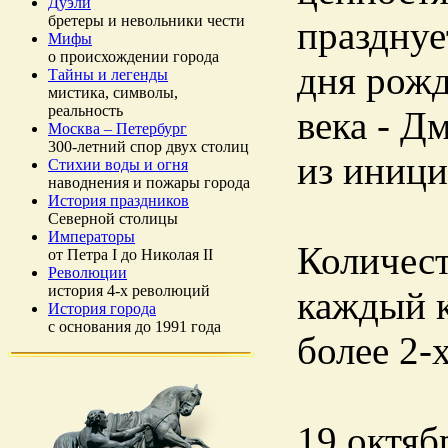
Дуэли
бретеры и невольники чести
празднуе
Мифы
о происхождении города
дня рожд
Тайны и легенды
мистика, символы,
реальность
века - Д
Москва – Петербург
300-летний спор двух столиц
из иници
Стихии воды и огня
наводнения и пожары города
История праздников
Северной столицы
Императоры
Количест
от Петра I до Николая II
Революции
история 4-х революций
каждый к
История города
с основания до 1991 года
более 2-
19 октябр