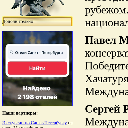
рубежом.
национа
Дополнительно
Павел 
консерва
Победит
Хачатуря
Междунар
Сергей 
Наши партнеры:
Междунар
Экскурсии по Санкт-Петербургу
на
www.My-peterburg.ru