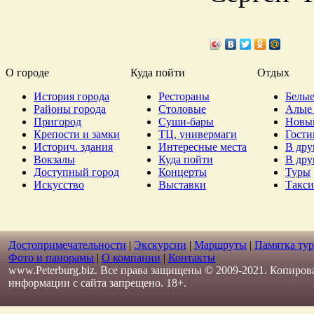
О городе
Куда пойти
Отдых
История города
Рестораны
Белые
Районы города
Столовые
Алые 
Пригород
Суши-бары
Новы
Крепости и замки
ТЦ, универмаги
Гост
Историч. здания
Интересные места
В дру
Вокзалы
Куда пойти
В дру
Доступный город
Концерты
Туры
Искусство
Выставки
Такси
Достопримечательности
|
Экскурсии
|
Маршруты
|
Памятка тур
Фото и панорамы
|
О компании
|
Контакты
www.Peterburg.biz. Все права защищены © 2009-2021. Копиров
информации с сайта запрещено. 18+.