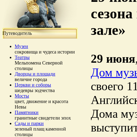
сезона
зале»
Путеводитель
Музеи
сокровища и чудеса истории
29 июня
Театры
Мельпомена Северной
столицы
Дом муз
Дворцы и площади
величие города
своего 1
Церкви и соборы
шедевры зодчества
Мосты
Английск
цвет, движение и красота
Невы
Дома муз
Памятники
гранитные свидетели эпох
Сады и парки
выступит
зеленый плащ каменной
столицы