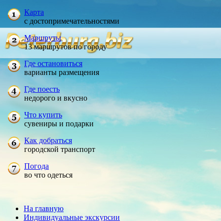
Карта
с достопримечательностями
Маршруты
13 маршрутов по городу
Где остановиться
варианты размещения
Где поесть
недорого и вкусно
Что купить
сувениры и подарки
Как добраться
городской транспорт
Погода
во что одеться
На главную
Индивидуальные экскурсии