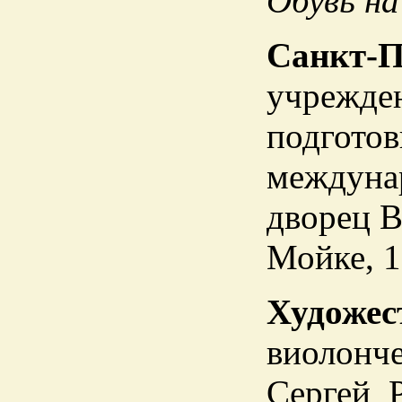
Обувь на
Санкт-П
учрежден
подготов
междуна
дворец В
Мойке, 1
Художес
виолонче
Сергей 