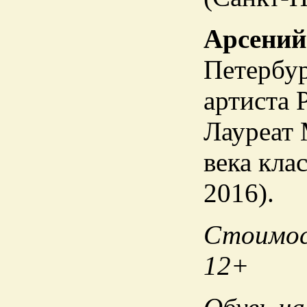
Арсени
Петербур
артиста 
Лауреат 
века кла
2016).
Стоимос
12+