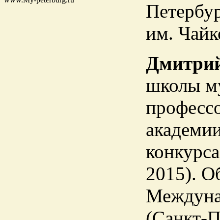
Петербур
им. Чайк
Дмитри
школы м
профессо
академии
конкурса
2015). О
Междуна
(Санкт-П