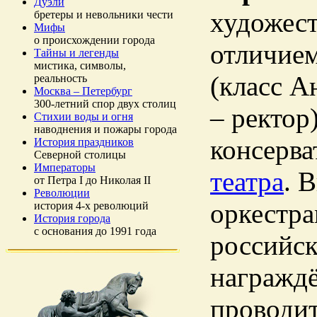
Дуэли
художес
бретеры и невольники чести
Мифы
о происхождении города
отличие
Тайны и легенды
мистика, символы,
(класс А
реальность
Москва – Петербург
300-летний спор двух столиц
– ректор
Стихии воды и огня
наводнения и пожары города
консерв
История праздников
Северной столицы
Императоры
театра
. 
от Петра I до Николая II
Революции
оркестра
история 4-х революций
История города
с основания до 1991 года
российск
награждё
проводит