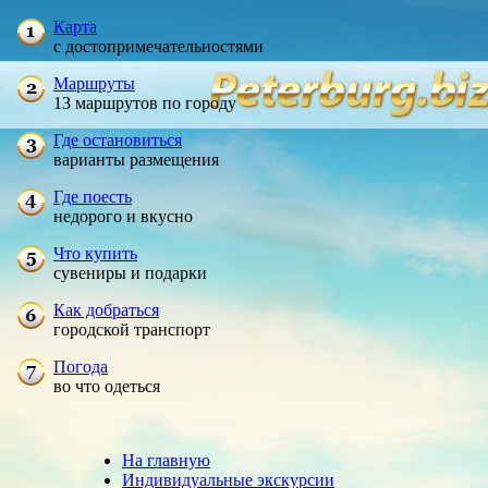
Карта
с достопримечательностями
Маршруты
13 маршрутов по городу
Где остановиться
варианты размещения
Где поесть
недорого и вкусно
Что купить
сувениры и подарки
Как добраться
городской транспорт
Погода
во что одеться
На главную
Индивидуальные экскурсии