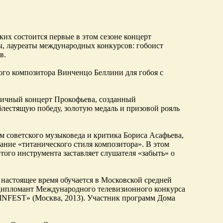
ских состоится первые в этом сезоне концерт
, лауреаты международных конкурсов: гобоист
в.
го композитора Винченцо Беллини для гобоя с
пичный концерт Прокофьева, созданный
блестящую победу, золотую медаль и призовой рояль
 советского музыковеда и критика Бориса Асафьева,
ние «титанического стиля композитора». В этом
того инструмента заставляет слушателя «забыть» о
В настоящее время обучается в Московской средней
 Дипломант Международного телевизионного конкурса
SINFEST» (Москва, 2013). Участник программ Дома