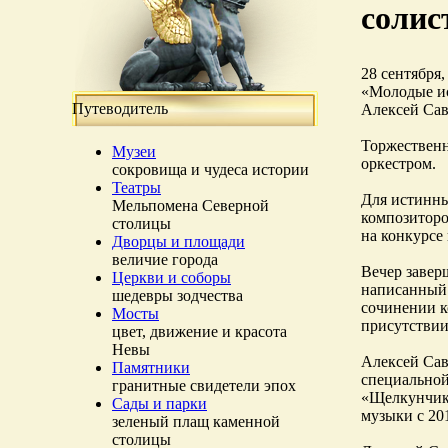
солис
28 сентября,
«Молодые ис
Путеводитель
Алексей Сав
Торжественн
Музеи
оркестром.
сокровища и чудеса истории
Театры
Для истинны
Мельпомена Северной
композиторо
столицы
на конкурсе
Дворцы и площади
величие города
Вечер завер
Церкви и соборы
написанный 
шедевры зодчества
сочинении к
Мосты
присутствии
цвет, движение и красота
Невы
Алексей Сав
Памятники
специальной
гранитные свидетели эпох
«Щелкунчик»
Сады и парки
музыки с 201
зеленый плащ каменной
столицы