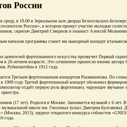
тов России
 в среду, в 19.00 в Зеркальном зале дворца Белосельских-Белозер
полнители России», в котором примут участие молодые солисты
инков, скрипач Дмитрий Смирнов и пианист Алексей Мельнико
ым началом программы станет ми мажорный концерт итальянско
х ценителей фортепианного искусства прозвучит Первый скри
м в 20-летнем возрасте. Это сочинение принесло юному автору 
 им. Рубинштейна в 1912 году.
шится Третьим фортепианным концертом Рахманинова. По словам
в 1909 году Третий фортепианный концерт обозначил формирова
омпозитор отдаёт первую роль фортепиано, чарующее звучание э
 оркестра.
инков (17 лет). Родился в Москве. Занимается музыкой с 6 лет. 
 музыкальной школе им. Гнесиных (класс Дмитрия Булгакова).
 (Москва, 2013), лауреат открытого конкурса гобоистов «GNE
6 года.