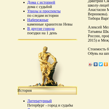
Дмитрий Сми
Дома с историей
школу-лицей
дома с судьбой
Анастасии М
Улицы и проспекты
Верникова).
по следам истории
Тибора Варг
Набережные
каменные хранители Невы
Алексей Мел
В другие города
Татьяны Шкл
поездки на 1 день
России, про
2015) и Меж
Стоимость б
Обувь на шп
История
Литературный
Петербург - город и судьбы