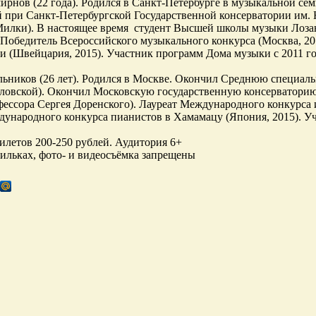
рнов (22 года). Родился в Санкт-Петербурге в музыкальной с
 при Санкт-Петербургской Государственной консерватории им. 
илки). В настоящее время студент Высшей школы музыки Лоза
 Победитель Всероссийского музыкального конкурса (Москва, 20
и (Швейцария, 2015). Участник программ Дома музыки с 2011 го
ьников (26 лет). Родился в Москве. Окончил Среднюю специал
овской). Окончил Московскую государственную консерваторию 
фессора Сергея Доренского). Лауреат Международного конкурса
дународного конкурса пианистов в Хамамацу (Япония, 2015). Уч
илетов 200-250 рублей. Аудитория 6+
ильках, фото- и видеосъёмка запрещены