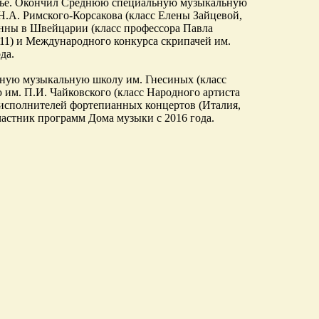
емье. Окончил Среднюю специальную музыкальную
Н.А. Римского-Корсакова (класс Елены Зайцевой,
нны в Швейцарии (класс профессора Павла
11) и Международного конкурса скрипачей им.
да.
ьную музыкальную школу им. Гнесиных (класс
им. П.И. Чайковского (класс Народного артиста
 исполнителей фортепианных концертов (Италия,
астник программ Дома музыки с 2016 года.