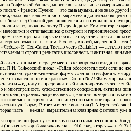
е на Эйфелевой башне», многие выразительные камерно-вокаль
 писал: «Франсис Пуленк — это сама музыка, я не знаю другой 
енно, была бы столь же просто выражена и достигала бы цели с
к работал над Сонатой для виолончели и фортепиано, вторую ред
исполнителю, виолончелисту Пьеру Фурнье. Композитор создает
 мелодиями и отличающийся фактурной и гармонической яркост
котором, несмотря на авторское обозначение, отчетливо слышны 
рактерных романтичных тем. В основу второй, медленной части 
 «Лебедя» К. Сен-Санса. Третью часть (Ballabile) — легкую пье
дставлены и строгий речитатив виолончели, и активная, динами
й сонаты занимает ведущее место в клавирном наследии выдающ
на. П.И. Чайковский писал: «Гайдн обессмертил себя если не из
й, идеально уравновешенной формы сонаты и симфонии, котору
тепени законченности и красоты». Соната № 23 Фа мажор была 
стергази – одному из представителей аристократического семейс
тво и многогранность художественного содержания, активная дин
 интонации разных национальных традиций, юмористические э
это отличает инструментальное искусство композитора и в полн
 сонатную форму. В трех частях сочинения (I. Allegro moderato; II
вторая часть — нежная, выразительная клавирная фантазия, уже
я фортепиано французского композитора-импрессиониста Клода
ой (первая тетрадь была закончена в 1910 году, вторая — в 1913