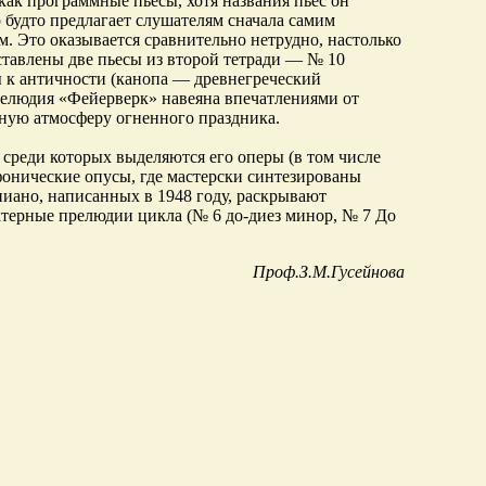
как программные пьесы, хотя названия пьес он
р будто предлагает слушателям сначала самим
м. Это оказывается сравнительно нетрудно, настолько
тавлены две пьесы из второй тетради — № 10
 к античности (канопа — древнегреческий
прелюдия «Фейерверк» навеяна впечатлениями от
ьную атмосферу огненного праздника.
среди которых выделяются его оперы (в том числе
фонические опусы, где мастерски синтезированы
пиано, написанных в 1948 году, раскрывают
ктерные прелюдии цикла (№ 6 до-диез минор, № 7 До
Проф.З.М.Гусейнова