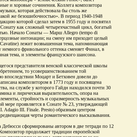
ные и хоровые сочинения. Коллега композитора
музыки, которая действовала бы столь же
 такой же безошибочностью». В период 1940-1948
акцию которой сделал затем в 1955 году и посвятил
 Сонату как сложный четырехчастный цикл, богатый
ью. Начало Сонаты — Марш Allegro (tempo di
скерцозные интонации; на смену им приходит целый
(Cavatine) лежит возвышенная тема, напоминающая
су немного фривольного оттенка сменяет Финал, в
чная тема, и элементы французского шансона.
егося представителя венской классической школы
обретением, то усовершенствованием той
ю впоследствии Моцарт и Бетховен довели до
написана композитором в 1773 году и посвящена
тва, на службе у которого Гайдн находился почти 30
амика и лирическая выразительность, опора на
лементы, стройность и соразмерность музыкальных
ой мере проявляется в Сонате № 23, утверждающей
. Adagio III. Finale. Presto) образным центром
 предвещающая черты романтического высказывания.
 Дебюсси сформированы автором в две тетради по 12
). Композитор продолжает традиции европейской