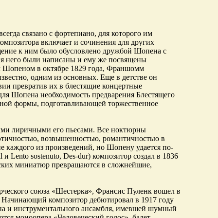
егда связано с фортепиано, для которого им
композитора включает и сочинения для других
щение к ним было обусловлено дружбой Шопена с
 него были написаны и ему же посвящены
ом Шопеном в октябре 1829 года, Франшомм
звестно, одним из основных. Еще в детстве он
ии превратив их в блестящие концертные
 для Шопена необходимость предварения Блестящего
дной формы, подготавливающей торжественное
ыми лиричными его пьесами. Все ноктюрны
оэтичностью, возвышенностью, романтичностью в
е каждого из произведений, но Шопену удается по-
 и Lento sostenuto, Des-dur) композитор создал в 1836
еских миниатюр превращаются в сложнейшие,
рческого союза «Шестерка», Франсис Пуленк вошел в
. Начинающий композитор дебютировал в 1917 году
она и инструментального ансамбля, имевшей шумный
ются моноопера «Человеческий голос», балет