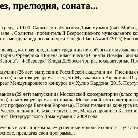
з, прелюдия, соната...
 в среду, в 19.00 Санкт-Петербургском Доме музыки (наб. Мойки
зале». Солисты - победитель II Всероссийского музыкального к
ица международного конкурса Euregio Piano Award (2015) Елизав
 вечера, которая продолжает традиции петербургских музыкаль
ктюрны Фредерика Шопена, классическая Сонаты Иозефа Гайдна
Канопа", "Фейерверк" Клода Дебюсси три разнохарактерные П
дуллин (26 лет) выпускник Российской академии им. Гнесиных 
онха) в настоящее время – студент Музыкальной Академии Штут
уреат Международного конкурса им.Хулио Кардона (2015, Португ
ванова (29 лет) выпускница Московской консерватории (класс 
ого) в настоящее время - аспиранка Московской консерватории
ласс профессора Евгения Королёва). Победительница конкурса и
Русское исполнительское искусство», Международного Благотв
нкт-Петербургского Дома музыки с 2009 года.
ечеров в Английском зале» успешные молодые солисты - участ
основе, предлагая свои программы.