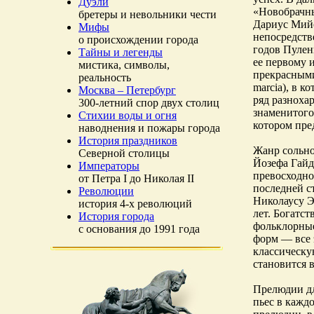
Дуэли
«Новобрачны
бретеры и невольники чести
Дариус Мийо
Мифы
непосредств
о происхождении города
годов Пулен
Тайны и легенды
ее первому 
мистика, символы,
прекрасными
реальность
marcia), в 
Москва – Петербург
ряд разноха
300-летний спор двух столиц
знаменитого
Стихии воды и огня
котором пре
наводнения и пожары города
История праздников
Жанр сольно
Северной столицы
Йозефа Гайд
Императоры
превосходно
от Петра I до Николая II
последней с
Революции
Николаусу Э
история 4-х революций
лет. Богатс
История города
фольклорные
с основания до 1991 года
форм — все 
классическую
становится 
Прелюдии дл
пьес в кажд