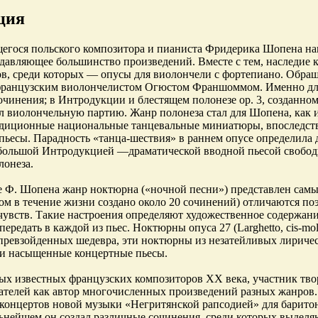
ция
гося польского композитора и пианиста Фридерика Шопена навс
давляющее большинство произведений. Вместе с тем, наследие 
в, среди которых — опусы для виолончели с фортепиано. Обра
французским виолончелистом Огюстом Франшоммом. Именно для
очинения; в Интродукции и блестящем полонезе оp. 3, созданн
л виолончельную партию. Жанр полонеза стал для Шопена, как и
адиционные национальные танцевальные миниатюры, впоследств
пьесы. Парадность «танца-шествия» в раннем опусе определила
большой Интродукцией —драматической вводной пьесой свобо
лонеза.
е Ф. Шопена жанр ноктюрна («ночной песни») представлен сам
ом в течение жизни создано около 20 сочинений) отличаются п
увств. Такие настроения определяют художественное содержани
передать в каждой из пьес. Ноктюрны опуса 27 (Larghetto, cis-moll
епревзойденных шедевра, эти ноктюрны из незатейливых лирич
и насыщенные концертные пьесы.
ых известных французских композиторов ХХ века, участник тво
ателей как автор многочисленных произведений разных жанров
 концертов новой музыки «Негритянской рапсодией» для барит
льнейшем он создал различные сочинения, среди которых выделя