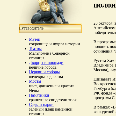
полоне
28 октября,
Английском 
Путеводитель
победительн
Музеи
В программе
сокровища и чудеса истории
полонез, но
Театры
сочинения "
Мельпомена Северной
столицы
Рустем Хами
Дворцы и площади
Владимира Т
величие города
Москва), ла
Церкви и соборы
шедевры зодчества
Елизавета И
Мосты
Воскресенск
цвет, движение и красота
Гамбурга (к
Невы
РФ, фонда «
Памятники
программ Са
гранитные свидетели эпох
Сады и парки
В рамках «В
зеленый плащ каменной
конкурсной 
столицы