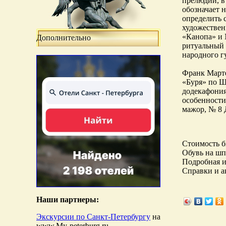
прелюдии, в
обозначает 
определить 
художествен
«Канопа» и 
Дополнительно
ритуальный 
народного г
Франк Марте
«Буря» по Ш
додекафония
особенности
мажор, № 8 
Стоимость б
Обувь на шп
Подробная и
Справки и а
Наши партнеры:
Экскурсии по Санкт-Петербургу
на
www.My-peterburg.ru