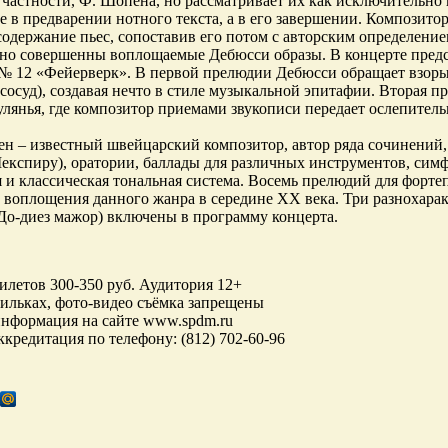
 частности, Ф. Шопена, но рассматривает их как исключительно 
не в предварении нотного текста, а в его завершении. Композито
содержание пьес, сопоставив его потом с авторским определение
но совершенны воплощаемые Дебюсси образы. В концерте предс
№ 12 «Фейерверк». В первой прелюдии Дебюсси обращает взоры
сосуд), создавая нечто в стиле музыкальной эпитафии. Вторая 
улянья, где композитор приемами звукописи передает ослепител
н – известный швейцарский композитор, автор ряда сочинений, 
експиру), оратории, баллады для различных инструментов, сим
 и классическая тональная система. Восемь прелюдий для форте
 воплощения данного жанра в середине ХХ века. Три разнохара
До-диез мажор) включены в программу концерта.
илетов 300-350 руб. Аудитория 12+
ильках, фото-видео съёмка запрещены
нформация на сайте www.spdm.ru
ккредитация по телефону: (812) 702-60-96