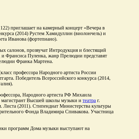
, 122) приглашает на камерный концерт «Вечера в
онкурса (2014) Рустем Хамидуллин (виолончель) и
ета Иванова (фортепиано).
ных салонов, прозвучат Интродукция и блестящий
 и Франсиса Пуленка, жанр Прелюдии представят
релюдии Франка Мартена.
(класс профессора Народного артиста России
гарта. Победитель Всероссийского конкурса (2014,
алия).
профессора, Народного артиста РФ Михаила
 и магистрант Высшей школы музыки и
театра
г.
м. Листа (2011). Стипендиат Министерства культуры
орительного Фонда Владимира Спивакова. Участница
ники программ Дома музыки выступают на