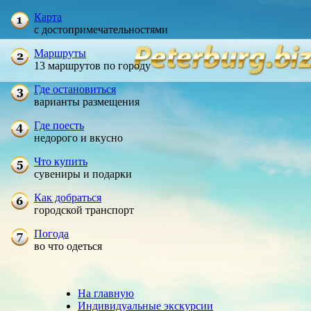
Карта
с достопримечательностями
Маршруты
13 маршрутов по городу
Где остановиться
варианты размещения
Где поесть
недорого и вкусно
Что купить
сувениры и подарки
Как добраться
городской транспорт
Погода
во что одеться
На главную
Индивидуальные экскурсии