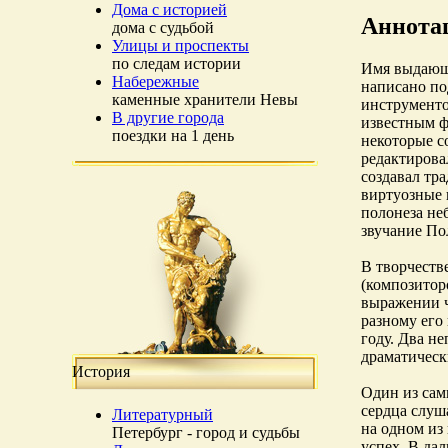
Дома с историей
Аннота
дома с судьбой
Улицы и проспекты
по следам истории
Имя выдающе
Набережные
написано по
каменные хранители Невы
инструменто
В другие города
известным 
поездки на 1 день
некоторые с
редактирова
создавал тр
виртуозные 
полонеза не
звучание По
В творчеств
(композитор
выражении ч
разному его 
году. Два н
драматическ
История
Один из сам
сердца слуш
Литературный
на одном из
Петербург - город и судьбы
успех. В да