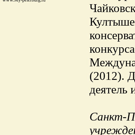
Чайковск
Култыше
консерва
конкурса
Междуна
(2012). 
деятель 
Санкт-П
учрежден