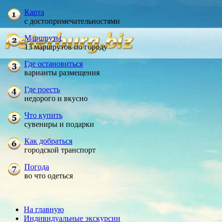
Карта
с достопримечательностями
Маршруты
13 маршрутов по городу
Где остановиться
варианты размещения
Где поесть
недорого и вкусно
Что купить
сувениры и подарки
Как добраться
городской транспорт
Погода
во что одеться
На главную
Индивидуальные экскурсии