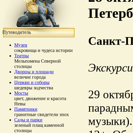
Петерб
Путеводитель
Санкт-П
Музеи
сокровища и чудеса истории
Театры
Мельпомена Северной
Экскурси
столицы
Дворцы и площади
величие города
Церкви и соборы
шедевры зодчества
29 октяб
Мосты
цвет, движение и красота
Невы
парадным
Памятники
гранитные свидетели эпох
музыки).
Сады и парки
зеленый плащ каменной
столицы