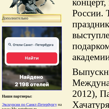
концерт,
России. 
Дополнительно
праздник
выступле
подарко
академии
Выпускни
Междунар
2012), П
Наши партнеры:
Хачатуря
Экскурсии по Санкт-Петербургу
на
www.My-peterburg.ru