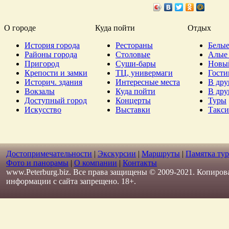
О городе
Куда пойти
Отдых
История города
Рестораны
Белые
Районы города
Столовые
Алые 
Пригород
Суши-бары
Новы
Крепости и замки
ТЦ, универмаги
Гост
Историч. здания
Интересные места
В дру
Вокзалы
Куда пойти
В дру
Доступный город
Концерты
Туры
Искусство
Выставки
Такси
Достопримечательности
|
Экскурсии
|
Маршруты
|
Памятка тур
Фото и панорамы
|
О компании
|
Контакты
www.Peterburg.biz. Все права защищены © 2009-2021. Копиров
информации с сайта запрещено. 18+.