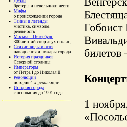
Венгерск
Дуэли
бретеры и невольники чести
Мифы
Блестяща
о происхождении города
Тайны и легенды
Гобоист 
мистика, символы,
реальность
Москва – Петербург
Вивальди
300-летний спор двух столиц
Стихии воды и огня
билетов 
наводнения и пожары города
История праздников
Северной столицы
Императоры
от Петра I до Николая II
Концерт
Революции
история 4-х революций
История города
с основания до 1991 года
1 ноября
«Посольс