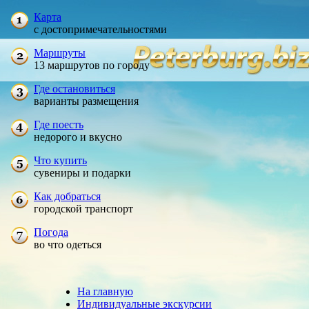
Карта
с достопримечательностями
Маршруты
13 маршрутов по городу
Где остановиться
варианты размещения
Где поесть
недорого и вкусно
Что купить
сувениры и подарки
Как добраться
городской транспорт
Погода
во что одеться
На главную
Индивидуальные экскурсии