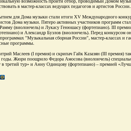
икальную возможность пройти отбор, проводимый Домом музык
ствовать в мастер-классах ведущих педагогов и артистов России.
тием для Дома музыки стали итоги XV Международного конкурс
листов Дома музыки. Пятеро активных участников программ стал
Рамму (виолончель) и Лукасу Генюшасу (фортепиано). III прем
ртепиано) и Александр Бузлов (виолончель). Перед конкурсом о
программах "Музыкальная сборная России", мастер-классах и г
сные программы.
трий Маслеев (I премия) и скрипач Гайк Казазян (III премия) 
годы. Жюри поощрило Федора Амосова (виолончель) специальн
в третий тур» и Анну Одинцову (фортепиано) – премией «Лучш