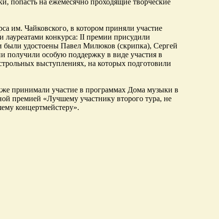
и, попасть на ежемесячно проходящие творческие
а им. Чайковского, в котором приняли участие
и лауреатами конкурса: II премии присудили
ии были удостоены Павел Милюков (скрипка), Сергей
ни получили особую поддержку в виде участия в
астрольных выступлениях, на которых подготовили
также принимали участие в программах Дома музыки в
ой премией «Лучшему участнику второго тура, не
ему концертмейстеру».