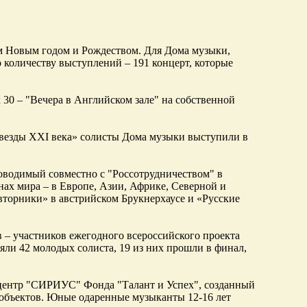
м Новым годом и Рождеством. Для Дома музыки,
о количеству выступлений – 191 концерт, которые
 30 – "Вечера в Английском зале" на собственной
везды XXI века» солисты Дома музыки выступили в
оводимый совместно с "Россотрудничеством" в
анах мира – в Европе, Азии, Африке, Северной и
торники» в австрийском Брукнерхаусе и «Русские
 – участников ежегодного всероссийского проекта
ляли 42 молодых солиста, 19 из них прошли в финал,
 центр "СИРИУС" Фонда "Талант и Успех", созданный
 объектов. Юные одаренные музыканты 12-16 лет