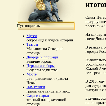
итого
Санкт-Пете
празднующег
Путеводитель
посетили 45
На концертн
Музеи
сцене Дома 
сокровища и чудеса истории
Театры
В рамках пр
Мельпомена Северной
городах Росс
столицы
Дворцы и площади
Значительно
величие города
российских 
Церкви и соборы
Южной Амери
шедевры зодчества
четверги» в
Мосты
цвет, движение и красота
В 2015 году
Невы
для студент
Памятники
выступив с 
гранитные свидетели эпох
Сады и парки
Будущих сол
зеленый плащ каменной
по инициати
столицы