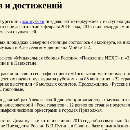
в и достижений
рбургский
Дом музыки
поздравляет петербуржцев с наступающи
о свое десятилетие 3 февраля 2016 года, 2015 стал рекордным п
 тысяч слушателей.
ых площадках Северной столицы состоялось 43 концерта, из них
музыки в Алексеевском дворце на Мойке 122.
оектов «Музыкальная сборная России», «Поколение NEXT» и «З
ии и в Казахстане.
 расширил свою географию проект «Посольство мастерства», пр
центрах науки и культуры за рубежом - на 85 концертах в 32 стр
ке выступили 46 молодых солистов. Продолжились «Русские в
 Стокгольме.
 в девятый раз Алексеевский дворец принял молодых музыкантов
ов консерваторий «Река талантов». 12 регионов страны представ
симфоническими оркестрами в городах Приволжья.
истов Дома музыки готовит с июня 2015 года образовательный
ве Президента России В.В.Путина в Сочи на базе олимпийских