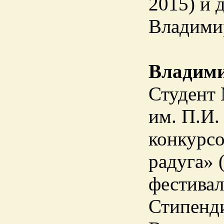
2015) и 
Владимир
Владими
Студент 
им. П.И.
конкурсо
радуга» 
фестивал
Стипенди