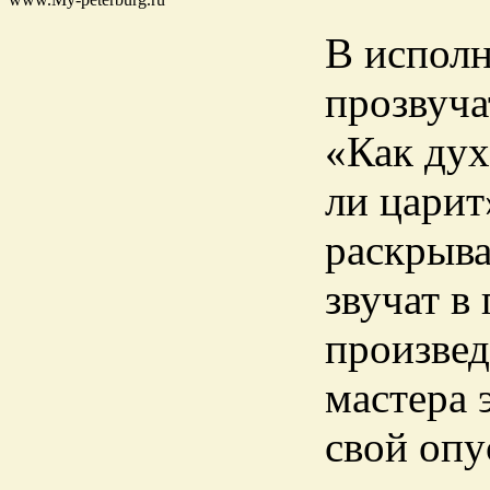
В испол
прозвуча
«Как дух
ли царит
раскрыва
звучат в
произвед
мастера 
свой опу