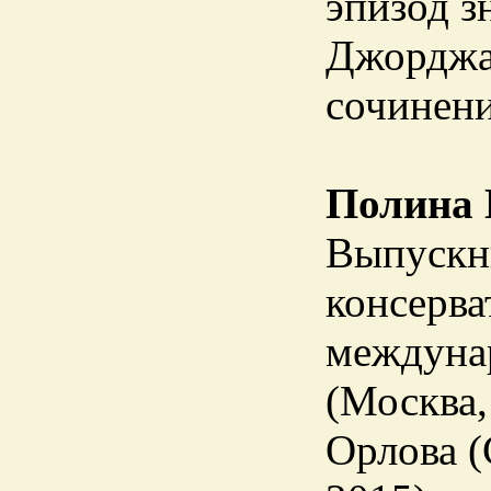
эпизод з
Джорджа
сочинени
Полина 
Выпускн
консерва
междуна
(Москва,
Орлова (