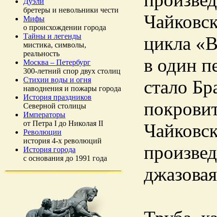
Дуэли
бретеры и невольники чести
Чайковск
Мифы
о происхождении города
Тайны и легенды
цикла «В
мистика, символы,
реальность
в один п
Москва – Петербург
300-летний спор двух столиц
Стихии воды и огня
стало Бр
наводнения и пожары города
История праздников
покровит
Северной столицы
Императоры
от Петра I до Николая II
Чайковск
Революции
история 4-х революций
произвед
История города
с основания до 1991 года
джазовая