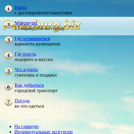
Карта
с достопримечательностями
Маршруты
13 маршрутов по городу
Где остановиться
варианты размещения
Где поесть
недорого и вкусно
Что купить
сувениры и подарки
Как добраться
городской транспорт
Погода
во что одеться
На главную
Индивидуальные экскурсии