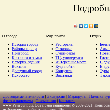
Подробн
О городе
Куда пойти
Отдых
История города
Рестораны
Белые
Районы города
Столовые
Алые 
Пригород
Суши-бары
Новы
Крепости и замки
ТЦ, универмаги
Гост
Историч. здания
Интересные места
В дру
Вокзалы
Куда пойти
В дру
Доступный город
Концерты
Туры
Искусство
Выставки
Такси
Достопримечательности
|
Экскурсии
|
Маршруты
|
Памятка тур
Фото и панорамы
|
О компании
|
Контакты
www.Peterburg.biz. Все права защищены © 2009-2021. Копиров
информации с сайта запрещено. 18+.