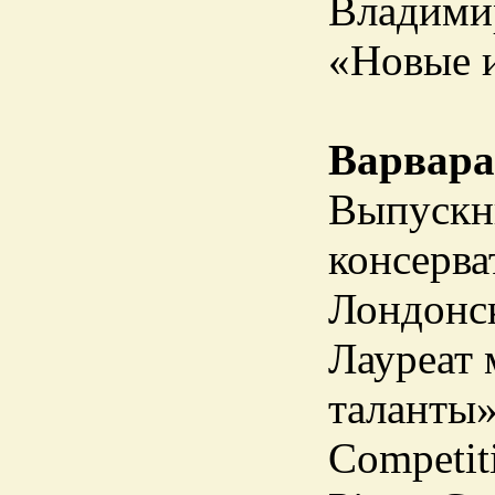
Владимир
«Новые 
Варвара
Выпускн
консерва
Лондонск
Лауреат
таланты»
Competit