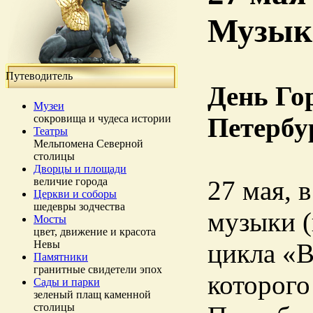
Музык
Путеводитель
День Го
Музеи
сокровища и чудеса истории
Петербур
Театры
Мельпомена Северной
столицы
Дворцы и площади
величие города
27 мая, 
Церкви и соборы
шедевры зодчества
музыки (
Мосты
цвет, движение и красота
Невы
цикла «В
Памятники
гранитные свидетели эпох
которого
Сады и парки
зеленый плащ каменной
столицы