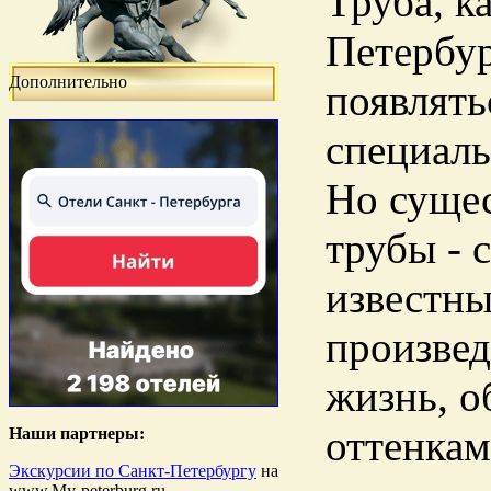
Труба, к
Петербур
Дополнительно
появлять
специаль
Но сущес
трубы - 
известн
произвед
жизнь, 
оттенкам
Наши партнеры:
Экскурсии по Санкт-Петербургу
на
www.My-peterburg.ru