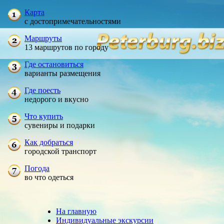
Карта
с достопримечательностями
Маршруты
13 маршрутов по городу
Где остановиться
варианты размещения
Где поесть
недорого и вкусно
Что купить
сувениры и подарки
Как добраться
городской транспорт
Погода
во что одеться
На главную
Индивидуальные экскурсии