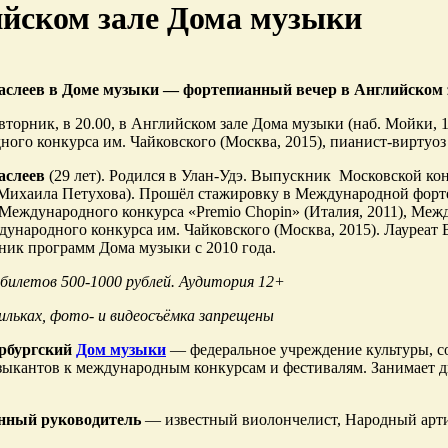
йском зале Дома музыки
слеев в Доме музыки — фортепианный вечер в Английском 
 вторник, в 20.00, в Английском зале Дома музыки (наб. Мойки,
ого конкурса им. Чайковского (Москва, 2015), пианист-виртуо
аслеев
(29 лет). Родился в Улан-Удэ. Выпускник Московской кон
Михаила Петухова). Прошёл стажировку в Международной фортеп
Международного конкурса «Premio Chopin» (Италия, 2011), Межд
дународного конкурса им. Чайковского (Москва, 2015). Лауреат
тник программ Дома музыки с 2010 года.
илетов 500-1000 рублей. Аудитория 12+
ильках, фото- и видеосъёмка запрещены
рбургский
Дом музыки
— федеральное учреждение культуры, со
ыкантов к международным конкурсам и фестивалям. Занимает д
нный руководитель
— известный виолончелист, Народный арти