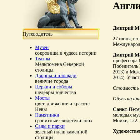
Англи
Дмитрий Ма
Путеводитель
27 июня, во
Международн
Музеи
сокровища и чудеса истории
Дмитрий М
Театры
профессора 
Мельпомена Северной
Победитель 
столицы
2013) и Меж
Дворцы и площади
2014). Учас
величие города
Церкви и соборы
Стоимость б
шедевры зодчества
Мосты
Обувь на шп
цвет, движение и красота
Невы
Санкт-Пете
Памятники
молодых муз
гранитные свидетели эпох
Мойке, 122.
Сады и парки
Художестве
зеленый плащ каменной
столицы