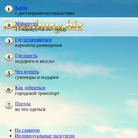
Карта
с достопримечательностями
Маршруты
13 маршрутов по городу
Где остановиться
варианты размещения
Где поесть
недорого и вкусно
Что купить
сувениры и подарки
Как добраться
городской транспорт
Погода
во что одеться
На главную
Индивидуальные экскурсии