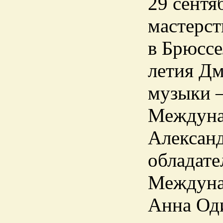
29 сентя
мастерст
в Брюссе
летия Д
музыки –
Междунар
Александ
обладате
Междунар
Анна Од