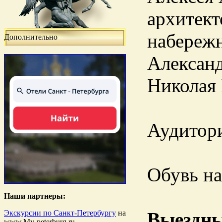
архитек
набережн
Дополнительно
Александ
Николая 
Аудитори
Обувь на
Наши партнеры:
Экскурсии по Санкт-Петербургу
на
Выездны
www.My-peterburg.ru