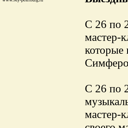
С 26 по 
мастер-к
которые 
Симферо
С 26 по 
музыкаль
мастер-к
своего м