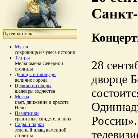
Санкт-
Путеводитель
Концерт
Музеи
сокровища и чудеса истории
Театры
28 сентяб
Мельпомена Северной
столицы
Дворцы и площади
дворце Б
величие города
Церкви и соборы
состоитс
шедевры зодчества
Мосты
цвет, движение и красота
Одиннад
Невы
Памятники
России».
гранитные свидетели эпох
Сады и парки
зеленый плащ каменной
телевизи
столицы