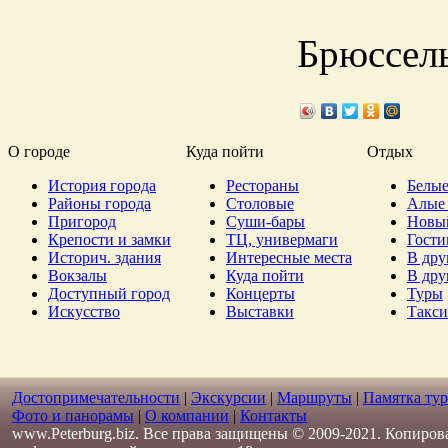
Брюссель
О городе
Куда пойти
Отдых
История города
Рестораны
Белые
Районы города
Столовые
Алые 
Пригород
Суши-бары
Новы
Крепости и замки
ТЦ, универмаги
Гост
Историч. здания
Интересные места
В дру
Вокзалы
Куда пойти
В дру
Доступный город
Концерты
Туры
Искусство
Выставки
Такси
Достопримечательности
|
Экскурсии
|
Маршруты
|
Памятка тур
Фото и панорамы
|
О компании
|
Контакты
www.Peterburg.biz. Все права защищены © 2009-2021. Копиров