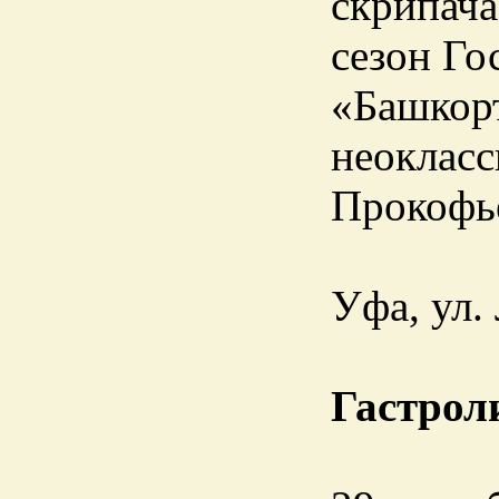
скрипач
сезон Го
«Башкорт
неоклас
Прокофье
Уфа, ул.
Гастрол