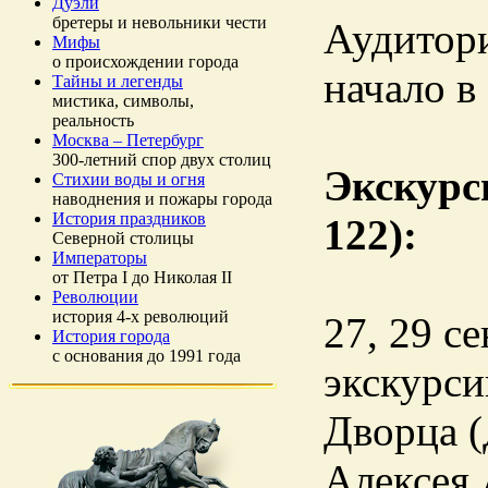
Дуэли
бретеры и невольники чести
Аудитори
Мифы
о происхождении города
начало в
Тайны и легенды
мистика, символы,
реальность
Москва – Петербург
300-летний спор двух столиц
Экскурс
Стихии воды и огня
наводнения и пожары города
История праздников
122):
Северной столицы
Императоры
от Петра I до Николая II
Революции
история 4-х революций
27, 29 с
История города
с основания до 1991 года
экскурси
Дворца (
Алексея 