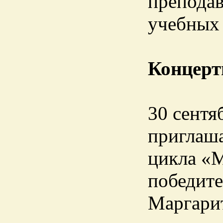
преподав
учебных 
Концерт
30 сентя
приглаша
цикла «М
победит
Маргарит