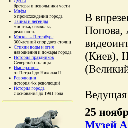
Дуэли
бретеры и невольники чести
Мифы
В впрезе
о происхождении города
Тайны и легенды
мистика, символы,
Попова, 
реальность
Москва – Петербург
видеоинт
300-летний спор двух столиц
Стихии воды и огня
наводнения и пожары города
(Киев), 
История праздников
Северной столицы
(Великий
Императоры
от Петра I до Николая II
Революции
история 4-х революций
История города
Ведущая 
с основания до 1991 года
25 ноябр
Музей А