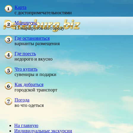
Карта
с достопримечательностями
Маршруты
13 маршрутов по городу
Где остановиться
варианты размещения
Где поесть
недорого и вкусно
Что купить
сувениры и подарки
Как добраться
городской транспорт
Погода
во что одеться
На главную
Индивидуальные экскурсии