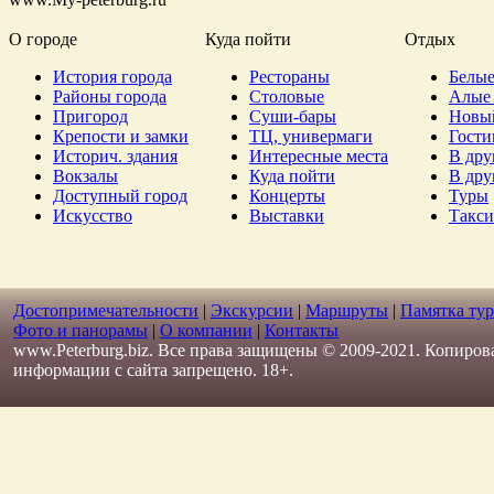
О городе
Куда пойти
Отдых
История города
Рестораны
Белые
Районы города
Столовые
Алые 
Пригород
Суши-бары
Новы
Крепости и замки
ТЦ, универмаги
Гост
Историч. здания
Интересные места
В дру
Вокзалы
Куда пойти
В дру
Доступный город
Концерты
Туры
Искусство
Выставки
Такси
Достопримечательности
|
Экскурсии
|
Маршруты
|
Памятка тур
Фото и панорамы
|
О компании
|
Контакты
www.Peterburg.biz. Все права защищены © 2009-2021. Копиров
информации с сайта запрещено. 18+.