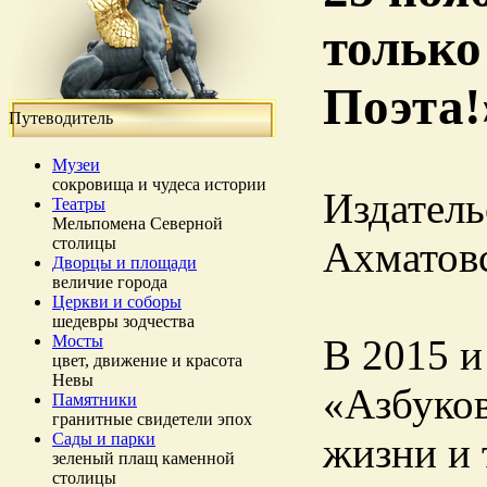
только
Поэта!
Путеводитель
Музеи
сокровища и чудеса истории
Издатель
Театры
Мельпомена Северной
столицы
Ахматовс
Дворцы и площади
величие города
Церкви и соборы
шедевры зодчества
Мосты
В 2015 и
цвет, движение и красота
Невы
«Азбуко
Памятники
гранитные свидетели эпох
Сады и парки
жизни и 
зеленый плащ каменной
столицы