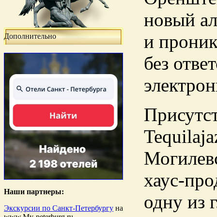
новый ал
и проник
Дополнительно
без отве
электрон
Присутст
Tequilaj
Могилевс
хаус-про
Наши партнеры:
одну из 
Экскурсии по Санкт-Петербургу
на
www.My-peterburg.ru