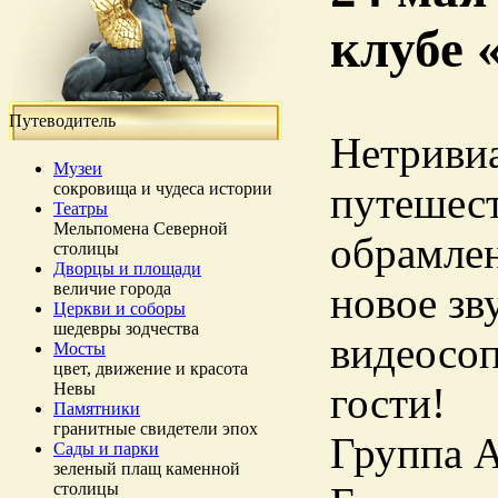
клубе 
Путеводитель
Нетривиа
Музеи
сокровища и чудеса истории
путешест
Театры
Мельпомена Северной
обрамлен
столицы
Дворцы и площади
величие города
новое зв
Церкви и соборы
шедевры зодчества
видеосоп
Мосты
цвет, движение и красота
Невы
гости!
Памятники
гранитные свидетели эпох
Группа A
Сады и парки
зеленый плащ каменной
столицы