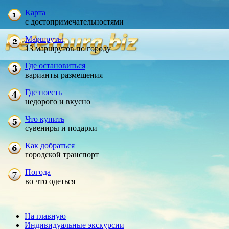
Карта
с достопримечательностями
Маршруты
13 маршрутов по городу
Где остановиться
варианты размещения
Где поесть
недорого и вкусно
Что купить
сувениры и подарки
Как добраться
городской транспорт
Погода
во что одеться
На главную
Индивидуальные экскурсии