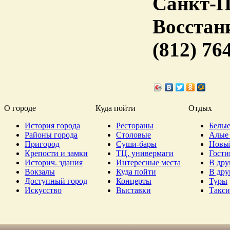
Санкт-П
Восстан
(812) 76
О городе
Куда пойти
Отдых
История города
Рестораны
Белые
Районы города
Столовые
Алые 
Пригород
Суши-бары
Новы
Крепости и замки
ТЦ, универмаги
Гост
Историч. здания
Интересные места
В дру
Вокзалы
Куда пойти
В дру
Доступный город
Концерты
Туры
Искусство
Выставки
Такси