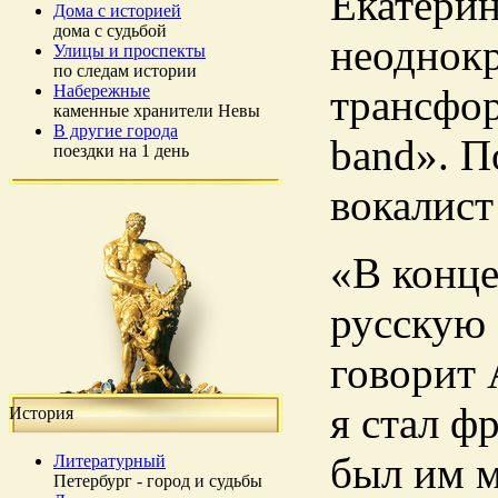
Екатерин
Дома с историей
дома с судьбой
неоднокр
Улицы и проспекты
по следам истории
Набережные
трансфор
каменные хранители Невы
В другие города
band». П
поездки на 1 день
вокалист
«В конце
русскую 
говорит 
я стал ф
История
был им м
Литературный
Петербург - город и судьбы