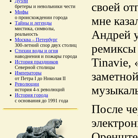
Дуэли
своей от
бретеры и невольники чести
Мифы
мне каза
о происхождении города
Тайны и легенды
мистика, символы,
Андрей у
реальность
Москва – Петербург
ремиксы 
300-летний спор двух столиц
Стихии воды и огня
наводнения и пожары города
Tinavie,
История праздников
Северной столицы
заметной
Императоры
от Петра I до Николая II
Революции
музыкаль
история 4-х революций
История города
с основания до 1991 года
После ч
электрон
Оренште