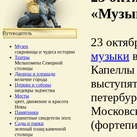
«Музык
Путеводитель
23 октяб
Музеи
сокровища и чудеса истории
музыки
в
Театры
Мельпомена Северной
Капеллы 
столицы
Дворцы и площади
величие города
выступят
Церкви и соборы
шедевры зодчества
петербур
Мосты
цвет, движение и красота
Невы
Московс
Памятники
гранитные свидетели эпох
(фортепи
Сады и парки
зеленый плащ каменной
столицы