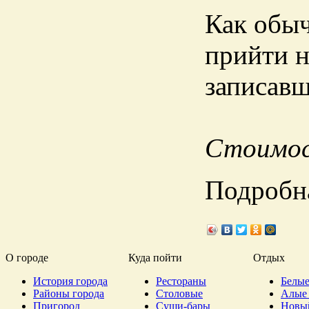
Как обы
прийти н
записавш
Стоимос
Подробн
О городе
Куда пойти
Отдых
История города
Рестораны
Белые
Районы города
Столовые
Алые 
Пригород
Суши-бары
Новы