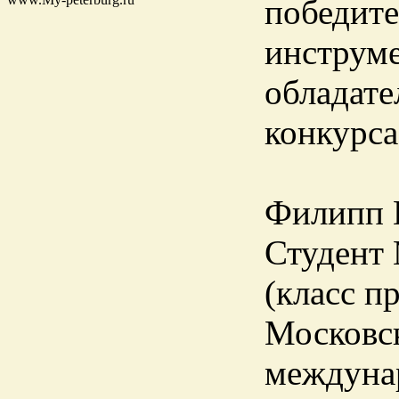
победит
инструме
обладате
конкурса
Филипп К
Студент 
(класс п
Московск
междунар