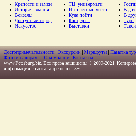
Крепости и замки
ТЦ, универмаги
Гост
Историч. здания
Интересные места
В дру
Вокзалы
Куда пойти
В дру
Доступный город
Концерты
Туры
Искусство
Выставки
Такси
Достопримечательности
|
Экскурсии
|
Маршруты
|
Памятка тур
Фото и панорамы
|
О компании
|
Контакты
www.Peterburg.biz. Все права защищены © 2009-2021. Копиров
информации с сайта запрещено. 18+.