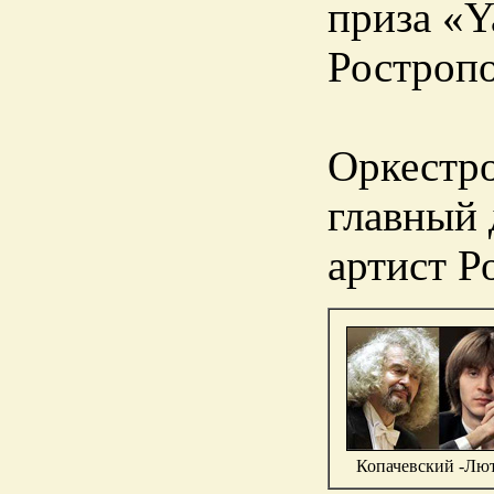
приза «Y
Ростропо
Оркестро
главный
артист Р
Копачевский -Лю