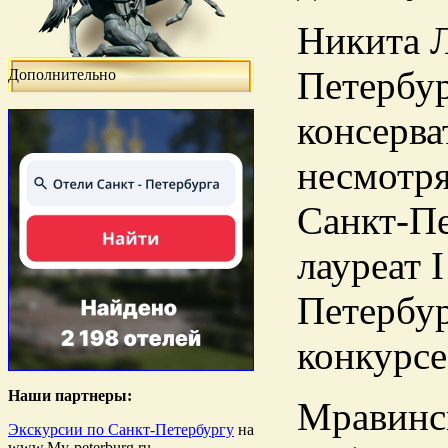
Никита Л
Петербур
Дополнительно
консерва
несмотря
Санкт-Пе
лауреат 
Петербу
конкурсе
Наши партнеры:
Мравинск
Экскурсии по Санкт-Петербургу
на
www.My-peterburg.ru