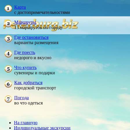
Карта
с достопримечательностями
Маршруты
13 маршрутов по городу
Где остановиться
варианты размещения
Где поесть
недорого и вкусно
Что купить
сувениры и подарки
Как добраться
городской транспорт
Погода
во что одеться
На главную
Индивидуальные экскурсии