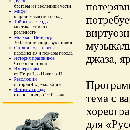
Дуэли
потерявш
бретеры и невольники чести
Мифы
потребуе
о происхождении города
Тайны и легенды
мистика, символы,
виртуозн
реальность
Москва – Петербург
музыкаль
300-летний спор двух столиц
Стихии воды и огня
наводнения и пожары города
джаза, я
История праздников
Северной столицы
Императоры
от Петра I до Николая II
Революции
Программ
история 4-х революций
История города
тема с в
с основания до 1991 года
хореогра
для «Рус