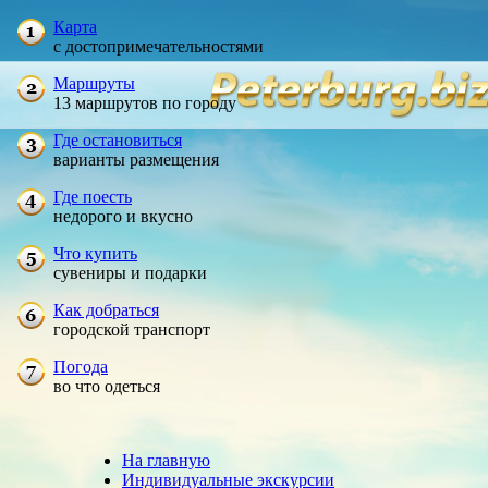
Карта
с достопримечательностями
Маршруты
13 маршрутов по городу
Где остановиться
варианты размещения
Где поесть
недорого и вкусно
Что купить
сувениры и подарки
Как добраться
городской транспорт
Погода
во что одеться
На главную
Индивидуальные экскурсии