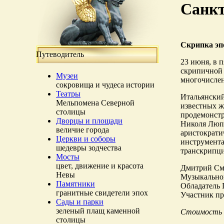
Санкт
Скрипка эп
Путеводитель
23 июня, в 
скрипичной 
Музеи
многочисле
сокровища и чудеса истории
Театры
Итальянский
Мельпомена Северной
известных ж
столицы
продемонстр
Дворцы и площади
Николя Люпо
величие города
аристократи
Церкви и соборы
инструмента
шедевры зодчества
транскрипци
Мосты
цвет, движение и красота
Дмитрий Сми
Невы
Музыкальной
Памятники
Обладатель 
гранитные свидетели эпох
Участник пр
Сады и парки
зеленый плащ каменной
Стоимость б
столицы