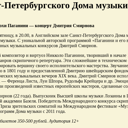
-Петербургского Дома музыки
охи Паганини — концерт Дмитрия Смирнова
пятницу, в 20.00, в Английском зале Санкт-Петербургского Дома 
музыки. С уникальной авторской программой «Паганини и его в
нных музыкальных конкурсов Дмитрий Смирнов.
 композитор и виртуоз Никколо Паганини, творивший в начале 19
анров скрипичного репертуара. Эти сложнейшие в техническом
ировать вершину своего исполнительского мастерства. Звучани
 в 1801 году и предоставленной Дмитрию швейцарским фондом 
ческих музыкальных вечеров XIX века. Дмитрий Смирнов испо
 — Ференца Листа, Луи Шпора, Рудольфа Крейцера и др. Эмоц
и произведений известных европейских мастеров, сделанные со
рнов (22 года). Выпускник Высшей школы музыки Лозанны в Ш
 академии Базеля. Победитель Международного конкурса скрипа
Приза зрительских симпатий на Международном фестивале «Муз
ограмм Дома музыки с 2011 года.
илетов 350-500 рублей. Аудитория 12+