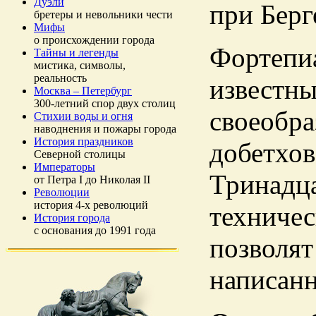
Дуэли
при Берг
бретеры и невольники чести
Мифы
о происхождении города
Фортепиа
Тайны и легенды
мистика, символы,
реальность
известны
Москва – Петербург
300-летний спор двух столиц
своеобра
Стихии воды и огня
наводнения и пожары города
История праздников
добетхов
Северной столицы
Императоры
Тринадца
от Петра I до Николая II
Революции
история 4-х революций
техничес
История города
с основания до 1991 года
позволят
написанн