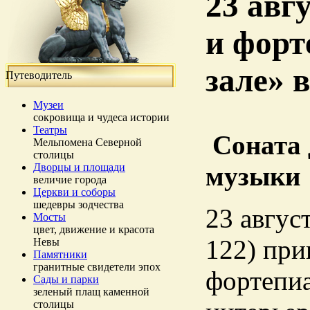
23 авг
и форт
зале» 
Путеводитель
Музеи
сокровища и чудеса истории
Театры
Соната 
Мельпомена Северной
столицы
Дворцы и площади
музыки
величие города
Церкви и соборы
шедевры зодчества
23 август
Мосты
цвет, движение и красота
122) при
Невы
Памятники
гранитные свидетели эпох
фортепиа
Сады и парки
зеленый плащ каменной
столицы