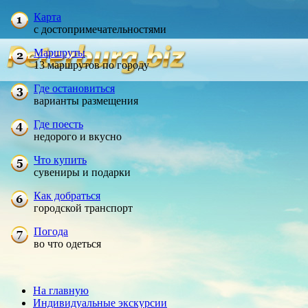
Карта
с достопримечательностями
Маршруты
13 маршрутов по городу
Где остановиться
варианты размещения
Где поесть
недорого и вкусно
Что купить
сувениры и подарки
Как добраться
городской транспорт
Погода
во что одеться
На главную
Индивидуальные экскурсии