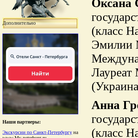
Оксана 
государс
Дополнительно
(класс Н
Эмилии 
Междунар
Лауреат
(Украина
Анна Гр
государс
Наши партнеры:
(класс Н
Экскурсии по Санкт-Петербургу
на
www.My-peterburg.ru