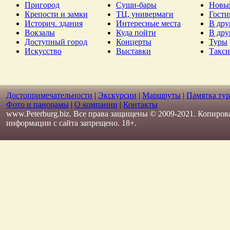
Пригород
Суши-бары
Новы
Крепости и замки
ТЦ, универмаги
Гост
Историч. здания
Интересные места
В дру
Вокзалы
Куда пойти
В дру
Доступный город
Концерты
Туры
Искусство
Выставки
Такси
Достопримечательности
|
Экскурсии
|
Маршруты
|
Памятка тур
Фото и панорамы
|
О компании
|
Контакты
www.Peterburg.biz. Все права защищены © 2009-2021. Копиров
информации с сайта запрещено. 18+.