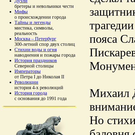
Дуэли
бретеры и невольники чести
защитник
Мифы
о происхождении города
трагедии
Тайны и легенды
мистика, символы,
реальность
пояса Сл
Москва – Петербург
300-летний спор двух столиц
Пискарев
Стихии воды и огня
наводнения и пожары города
История праздников
Монумен
Северной столицы
Императоры
от Петра I до Николая II
Революции
история 4-х революций
Михаил Д
История города
с основания до 1991 года
внимание
Но стихи
баловня 