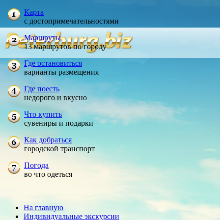
Карта
с достопримечательностями
Маршруты
13 маршрутов по городу
Где остановиться
варианты размещения
Где поесть
недорого и вкусно
Что купить
сувениры и подарки
Как добраться
городской транспорт
Погода
во что одеться
На главную
Индивидуальные экскурсии