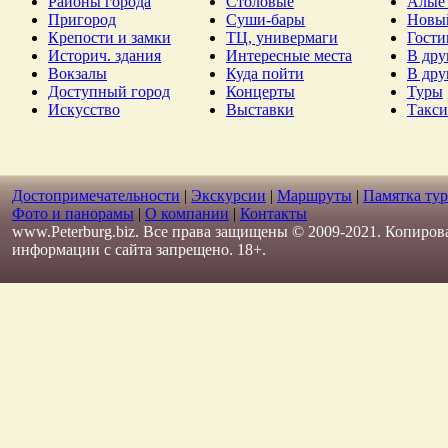
Районы города
Столовые
Алые 
Пригород
Суши-бары
Новы
Крепости и замки
ТЦ, универмаги
Гост
Историч. здания
Интересные места
В дру
Вокзалы
Куда пойти
В дру
Доступный город
Концерты
Туры
Искусство
Выставки
Такси
Достопримечательности
|
Экскурсии
|
Маршруты
|
Памятка тур
Фото и панорамы
|
О компании
|
Контакты
www.Peterburg.biz. Все права защищены © 2009-2021. Копиров
информации с сайта запрещено. 18+.