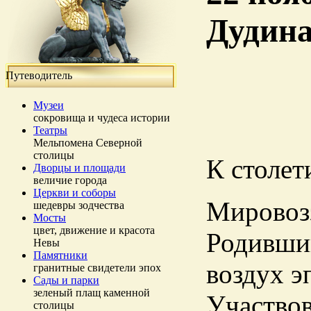
Дудина
Путеводитель
Музеи
сокровища и чудеса истории
Театры
Мельпомена Северной
столицы
К столет
Дворцы и площади
величие города
Церкви и соборы
Мировоз
шедевры зодчества
Мосты
цвет, движение и красота
Родивший
Невы
Памятники
воздух э
гранитные свидетели эпох
Сады и парки
зеленый плащ каменной
Участвов
столицы