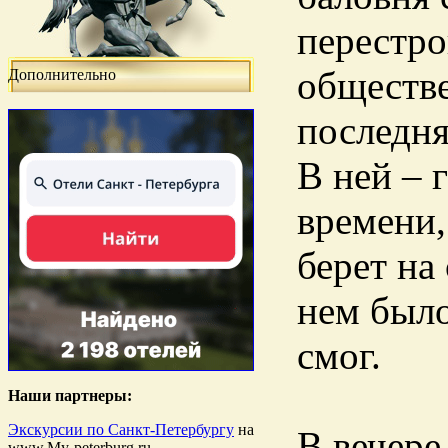
перестро
обществе
Дополнительно
последня
В ней – 
времени,
берет на
нем было
смог.
Наши партнеры:
Экскурсии по Санкт-Петербургу
на
В вечере
www.My-peterburg.ru